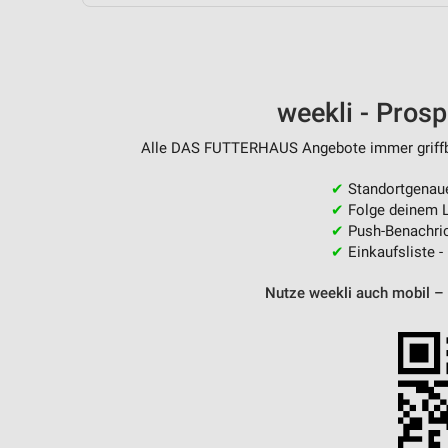
Messung der Performance von Inhalten
Analyse von Zielgruppen durch Statistiken oder Kombinationen 
Quellen
weekli - Pros
Entwicklung und Verbesserung der Angebote
Alle DAS FUTTERHAUS Angebote immer griffber
Verwendung reduzierter Daten zur Auswahl von Inhalten
IAB-Besonderheiten:
✔
Standortgenau
✔
Folge deinem L
Verwendung genauer Standortdaten
✔
Push-Benachric
✔
Einkaufsliste -
Geräte anhand von aktiv angeforderten Informationen identifizie
Nutze weekli auch mobil –
Nicht-IAB-Verarbeitungszwecke:
Notwendig
Performance
Funktional
Werbung