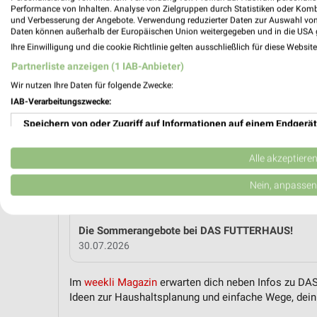
Performance von Inhalten. Analyse von Zielgruppen durch Statistiken oder Kom
und Verbesserung der Angebote. Verwendung reduzierter Daten zur Auswahl von
Daten können außerhalb der Europäischen Union weitergegeben und in die USA 
MEH
Ihre Einwilligung und die cookie Richtlinie gelten ausschließlich für diese Websit
Partnerliste anzeigen (1 IAB-Anbieter)
Wir nutzen Ihre Daten für folgende Zwecke:
weekli Magazin
IAB-Verarbeitungszwecke:
Speichern von oder Zugriff auf Informationen auf einem Endgerät
Verwendung reduzierter Daten zur Auswahl von Werbeanzeigen
Alle akzeptiere
Erstellung von Profilen für personalisierte Werbung
Nein, anpassen
Verwendung von Profilen zur Auswahl personalisierter Werbung
Die Sommerangebote bei DAS FUTTERHAUS!
Erstellung von Profilen zur Personalisierung von Inhalten
30.07.2026
Verwendung von Profilen zur Auswahl personalisierter Inhalte
Im
weekli Magazin
erwarten dich neben Infos zu DAS
Ideen zur Haushaltsplanung und einfache Wege, dein 
Messung der Werbeleistung