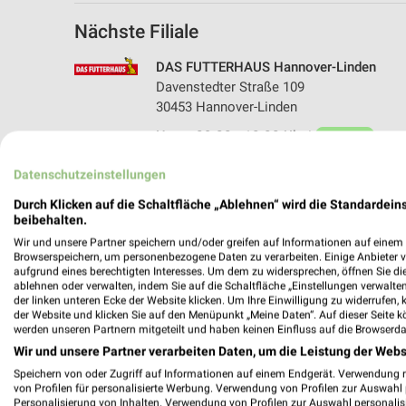
Nächste Filiale
DAS FUTTERHAUS Hannover-Linden
Davenstedter Straße 109
30453 Hannover-Linden
Heute 09:00 - 18:00 Uhr |
Geöffnet
251,99 km • Angebote: 1 Prospekt
Datenschutzeinstellungen
Durch Klicken auf die Schaltfläche „Ablehnen“ wird die Standardeins
beibehalten.
Angebote-Kalender für DAS FUTTER
Wir und unsere Partner speichern und/oder greifen auf Informationen auf einem G
Browserspeichern, um personenbezogene Daten zu verarbeiten. Einige Anbieter 
aufgrund eines berechtigten Interesses. Um dem zu widersprechen, öffnen Sie die 
ablehnen oder verwalten, indem Sie auf die Schaltfläche „Einstellungen verwalten“
Aug.
der linken unteren Ecke der Website klicken. Um Ihre Einwilligung zu widerrufen, 
03
Mo
04
Di
05
Mi
06
Do
07
F
der Website und klicken Sie auf den Menüpunkt „Meine Daten“. Auf dieser Seite k
werden unseren Partnern mitgeteilt und haben keinen Einfluss auf die Browserda
DAS FUTTERHAUS - Sommer Knaller
Wir und unsere Partner verarbeiten Daten, um die Leistung der Webs
Speichern von oder Zugriff auf Informationen auf einem Endgerät. Verwendung 
von Profilen für personalisierte Werbung. Verwendung von Profilen zur Auswahl p
Personalisierung von Inhalten. Verwendung von Profilen zur Auswahl personalis