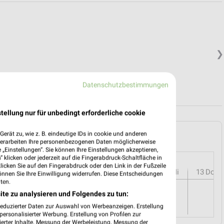
❯
Datenschutzbestimmungen
tellung nur für unbedingt erforderliche cookie
HAUS in Hannover und Umgebung
erät zu, wie z. B. eindeutige IDs in cookie und anderen
verarbeiten Ihre personenbezogenen Daten möglicherweise
„Einstellungen“. Sie können Ihre Einstellungen akzeptieren,
 klicken oder jederzeit auf die Fingerabdruck-Schaltfläche in
klicken Sie auf den Fingerabdruck oder den Link in der Fußzeile
r
08
Sa
09
So
10
Mo
11
Di
12
Mi
13
Do
önnen Sie Ihre Einwilligung widerrufen. Diese Entscheidungen
ten.
ite zu analysieren und Folgendes zu tun:
reduzierter Daten zur Auswahl von Werbeanzeigen. Erstellung
ersonalisierter Werbung. Erstellung von Profilen zur
ierter Inhalte. Messung der Werbeleistung. Messung der