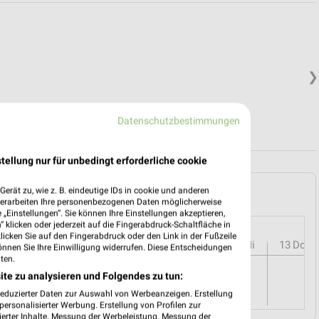
❯
Datenschutzbestimmungen
tellung nur für unbedingt erforderliche cookie
HAUS in Lehrte und Umgebung
erät zu, wie z. B. eindeutige IDs in cookie und anderen
verarbeiten Ihre personenbezogenen Daten möglicherweise
„Einstellungen“. Sie können Ihre Einstellungen akzeptieren,
 klicken oder jederzeit auf die Fingerabdruck-Schaltfläche in
klicken Sie auf den Fingerabdruck oder den Link in der Fußzeile
r
08
Sa
09
So
10
Mo
11
Di
12
Mi
13
Do
önnen Sie Ihre Einwilligung widerrufen. Diese Entscheidungen
ten.
ite zu analysieren und Folgendes zu tun:
reduzierter Daten zur Auswahl von Werbeanzeigen. Erstellung
ersonalisierter Werbung. Erstellung von Profilen zur
ierter Inhalte. Messung der Werbeleistung. Messung der