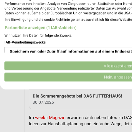
Performance von Inhalten. Analyse von Zielgruppen durch Statistiken oder Kom
und Verbesserung der Angebote. Verwendung reduzierter Daten zur Auswahl von
Daten können außerhalb der Europäischen Union weitergegeben und in die USA 
MEH
Ihre Einwilligung und die cookie Richtlinie gelten ausschließlich für diese Websit
Partnerliste anzeigen (1 IAB-Anbieter)
Wir nutzen Ihre Daten für folgende Zwecke:
weekli Magazin
IAB-Verarbeitungszwecke:
Speichern von oder Zugriff auf Informationen auf einem Endgerät
Verwendung reduzierter Daten zur Auswahl von Werbeanzeigen
Alle akzeptiere
Erstellung von Profilen für personalisierte Werbung
Nein, anpassen
Verwendung von Profilen zur Auswahl personalisierter Werbung
Die Sommerangebote bei DAS FUTTERHAUS!
Erstellung von Profilen zur Personalisierung von Inhalten
30.07.2026
Verwendung von Profilen zur Auswahl personalisierter Inhalte
Im
weekli Magazin
erwarten dich neben Infos zu DAS
Ideen zur Haushaltsplanung und einfache Wege, dein 
Messung der Werbeleistung