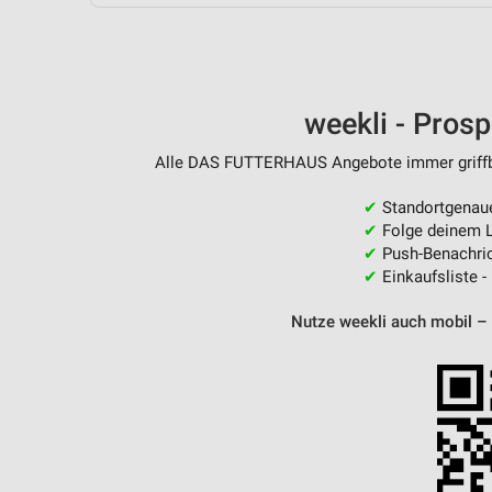
Messung der Performance von Inhalten
Analyse von Zielgruppen durch Statistiken oder Kombinationen 
Quellen
weekli - Pros
Entwicklung und Verbesserung der Angebote
Alle DAS FUTTERHAUS Angebote immer griffber
Verwendung reduzierter Daten zur Auswahl von Inhalten
IAB-Besonderheiten:
✔
Standortgenau
✔
Folge deinem L
Verwendung genauer Standortdaten
✔
Push-Benachric
✔
Einkaufsliste -
Geräte anhand von aktiv angeforderten Informationen identifizie
Nutze weekli auch mobil –
Nicht-IAB-Verarbeitungszwecke:
Notwendig
Performance
Funktional
Werbung