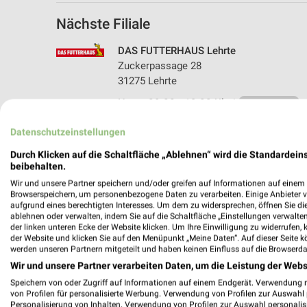
Nächste Filiale
DAS FUTTERHAUS Lehrte
Zuckerpassage 28
31275 Lehrte
Heute 09:00 - 19:00 Uhr |
Geschlossen
232,72 km • Angebote: 1 Prospekt
Datenschutzeinstellungen
Durch Klicken auf die Schaltfläche „Ablehnen“ wird die Standardeins
beibehalten.
Angebote-Kalender für DAS FUTTER
Wir und unsere Partner speichern und/oder greifen auf Informationen auf einem G
Browserspeichern, um personenbezogene Daten zu verarbeiten. Einige Anbieter 
aufgrund eines berechtigten Interesses. Um dem zu widersprechen, öffnen Sie die 
ablehnen oder verwalten, indem Sie auf die Schaltfläche „Einstellungen verwalten“
Aug.
der linken unteren Ecke der Website klicken. Um Ihre Einwilligung zu widerrufen, 
03
Mo
04
Di
05
Mi
06
Do
07
F
der Website und klicken Sie auf den Menüpunkt „Meine Daten“. Auf dieser Seite k
werden unseren Partnern mitgeteilt und haben keinen Einfluss auf die Browserda
DAS FUTTERHAUS - Sommer Knaller
Wir und unsere Partner verarbeiten Daten, um die Leistung der Webs
Speichern von oder Zugriff auf Informationen auf einem Endgerät. Verwendung 
von Profilen für personalisierte Werbung. Verwendung von Profilen zur Auswahl p
Personalisierung von Inhalten. Verwendung von Profilen zur Auswahl personalis