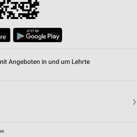
it Angeboten in und um Lehrte
❯
en