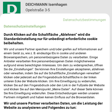
DEICHMANN Isernhagen
Opelstraße 3-5
30916 Isernhagen
❯
Datenschutzbestimmungen
Heute 10:00 - 20:00 Uhr |
Geöffnet
Datenschutzeinstellungen
241,95 km
Durch Klicken auf die Schaltfläche „Ablehnen“ wird die
Standardeinstellung nur für unbedingt erforderliche cookie
beibehalten.
DEICHMANN Garbsen
Wir und unsere Partner speichern und/oder greifen auf Informationen auf
Planetenring 25-27
einem Gerät zu, wie z. B. eindeutige IDs in cookie und anderen
30823 Garbsen
Browserspeichern, um personenbezogene Daten zu verarbeiten. Einige
❯
Anbieter verarbeiten Ihre personenbezogenen Daten möglicherweise
Heute 09:00 - 19:00 Uhr |
aufgrund eines berechtigten Interesses. Um dem zu widersprechen, öffnen
Geöffnet
Sie die „Einstellungen“. Sie können Ihre Einstellungen akzeptieren, ablehnen
oder verwalten, indem Sie auf die Schaltfläche „Einstellungen verwalten“
258,12 km
klicken oder jederzeit auf die Fingerabdruck-Schaltfläche in der linken
unteren Ecke der Website klicken. Um Ihre Einwilligung zu widerrufen,
klicken Sie auf den Fingerabdruck oder den Link in der Fußzeile der Website
RENO Garbsen
und klicken Sie auf den Menüpunkt „Meine Daten“. Auf dieser Seite können
Sie Ihre Einwilligung widerrufen. Diese Entscheidungen werden unseren
Planetenring 31-33
Partnern mitgeteilt und haben keinen Einfluss auf die Browserdaten.
30823 Garbsen
❯
Wir und unsere Partner verarbeiten Daten, um die Leistung der
Heute 09:00 - 19:00 Uhr |
Website zu analysieren und Folgendes zu tun:
Geöffnet