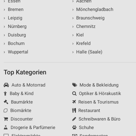
›
Essen
›
Aachen
›
Bremen
›
Mönchengladbach
›
Leipzig
›
Braunschweig
›
Nürnberg
›
Chemnitz
›
Duisburg
›
Kiel
›
Bochum
›
Krefeld
›
Wuppertal
›
Halle (Saale)
Top Kategorien
Auto & Motorrad
Mode & Bekleidung
Baby & Kind
Optiker & Hörakustik
Baumärkte
Reisen & Tourismus
Biomärkte
Restaurant
Discounter
Schreibwaren & Büro
Drogerie & Parfümerie
Schuhe
Elektromärkte
Sonderposten