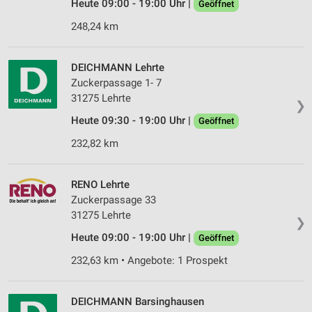
Heute 09:00 - 19:00 Uhr |
Geöffnet
Werbung
248,24 km
Verwendung von Profilen zur Auswahl
personalisierter Werbung
DEICHMANN Lehrte
Erstellung von Profilen zur Personalisierung
Zuckerpassage 1- 7
von Inhalten
31275 Lehrte
❯
Verwendung von Profilen zur Auswahl
Heute 09:30 - 19:00 Uhr |
Geöffnet
personalisierter Inhalte
232,82 km
Messung der Werbeleistung
RENO Lehrte
Messung der Performance von Inhalten
Zuckerpassage 33
31275 Lehrte
Analyse von Zielgruppen durch Statistiken oder
❯
Kombinationen von Daten aus verschiedenen
Heute 09:00 - 19:00 Uhr |
Geöffnet
Quellen
232,63 km • Angebote: 1 Prospekt
Entwicklung und Verbesserung der Angebote
Verwendung reduzierter Daten zur Auswahl von
DEICHMANN Barsinghausen
Inhalten