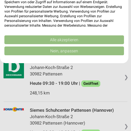
Speichern von oder Zugriff auf Informationen auf einem Endgerät.
258,25 km • Angebote: 1 Prospekt
Verwendung reduzierter Daten zur Auswahl von Werbeanzeigen. Erstellung
von Profilen für personalisierte Werbung. Verwendung von Profilen zur
Auswahl personalisierter Werbung. Erstellung von Profilen zur
Personalisierung von Inhalten. Verwendung von Profilen zur Auswahl
SIEMES Schuhcenter Garbsen
personalisierter Inhalte. Messung der Werbeleistung. Messung der
Havelser Str. 2-10
Performance von Inhalten. Analyse von Zielgruppen durch Statistiken oder
❯
30823 Garbsen
Kombinationen von Daten aus verschiedenen Quellen. Entwicklung und
Verbesserung der Angebote. Verwendung reduzierter Daten zur Auswahl
Alle akzeptieren
258,05 km
von Inhalten.
Daten können außerhalb der Europäischen Union weitergegeben und in die
Nein, anpassen
USA gesendet werden.
Ihre Einwilligung und die cookie Richtlinie gelten ausschließlich für diese
DEICHMANN Pattensen
Website/App.
Johann-Koch-Straße 2
Partnerliste anzeigen (1 IAB-Anbieter)
30982 Pattensen
❯
Wir nutzen Ihre Daten für folgende Zwecke:
Heute 09:30 - 19:00 Uhr |
Geöffnet
IAB-Verarbeitungszwecke:
248,15 km
Speichern von oder Zugriff auf Informationen
auf einem Endgerät
Siemes Schuhcenter Pattensen (Hannover)
Verwendung reduzierter Daten zur Auswahl von
Johann-Koch-Straße 2
Werbeanzeigen
30982 Pattensen (Hannover)
❯
Erstellung von Profilen für personalisierte