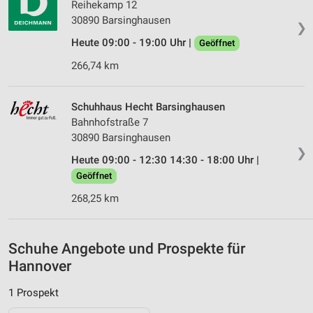
Reihekamp 12
30890 Barsinghausen
IAB-Besonderheiten:
❯
Verwendung genauer Standortdaten
Heute 09:00 - 19:00 Uhr |
Geöffnet
266,74 km
Geräte anhand von aktiv angeforderten
Informationen identifizieren
Nicht-IAB-Verarbeitungszwecke:
Schuhhaus Hecht Barsinghausen
Bahnhofstraße 7
Notwendig
30890 Barsinghausen
❯
Performance
Heute 09:00 - 12:30 14:30 - 18:00 Uhr |
Geöffnet
Funktional
268,25 km
Werbung
Schuhe Angebote und Prospekte für
Hannover
1 Prospekt