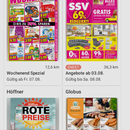
12,6 km
36,3 km
Wochenend Spezial
Angebote ab 03.08.
Gültig ab Fr. 07.08.
Gültig bis Sa. 08.08.
Höffner
Globus