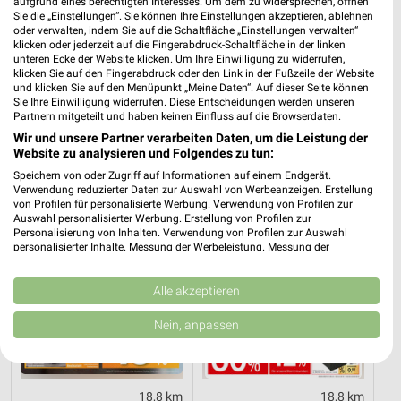
aufgrund eines berechtigten Interesses. Um dem zu widersprechen, öffnen
Sie die „Einstellungen“. Sie können Ihre Einstellungen akzeptieren, ablehnen
oder verwalten, indem Sie auf die Schaltfläche „Einstellungen verwalten“
klicken oder jederzeit auf die Fingerabdruck-Schaltfläche in der linken
18,8 km
18,8 km
unteren Ecke der Website klicken. Um Ihre Einwilligung zu widerrufen,
Marken-Spezial
Gäste Bad 01-2026
klicken Sie auf den Fingerabdruck oder den Link in der Fußzeile der Website
und klicken Sie auf den Menüpunkt „Meine Daten“. Auf dieser Seite können
Gültig bis Mo. 31.08.
Gültig bis Mo. 31.08.
Sie Ihre Einwilligung widerrufen. Diese Entscheidungen werden unseren
Partnern mitgeteilt und haben keinen Einfluss auf die Browserdaten.
Zurbrüggen
Zurbrüggen
Wir und unsere Partner verarbeiten Daten, um die Leistung der
Website zu analysieren und Folgendes zu tun:
Speichern von oder Zugriff auf Informationen auf einem Endgerät.
Verwendung reduzierter Daten zur Auswahl von Werbeanzeigen. Erstellung
von Profilen für personalisierte Werbung. Verwendung von Profilen zur
Auswahl personalisierter Werbung. Erstellung von Profilen zur
Personalisierung von Inhalten. Verwendung von Profilen zur Auswahl
personalisierter Inhalte. Messung der Werbeleistung. Messung der
Performance von Inhalten. Analyse von Zielgruppen durch Statistiken oder
Kombinationen von Daten aus verschiedenen Quellen. Entwicklung und
Verbesserung der Angebote. Verwendung reduzierter Daten zur Auswahl
Alle akzeptieren
von Inhalten.
Daten können außerhalb der Europäischen Union weitergegeben und in die
Nein, anpassen
USA gesendet werden.
Ihre Einwilligung und die cookie Richtlinie gelten ausschließlich für diese
Website/App.
Partnerliste anzeigen (1 IAB-Anbieter)
18,8 km
18,8 km