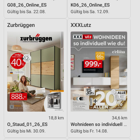
G08_26_Online_ES
K06_26_Online_ES
Wir nutzen Ihre Daten für folgende Zwecke:
Gültig bis Sa. 22.08.
Gültig bis Sa. 12.09.
IAB-Verarbeitungszwecke:
Speichern von oder Zugriff auf Informationen
Zurbrüggen
XXXLutz
auf einem Endgerät
Verwendung reduzierter Daten zur Auswahl von
Werbeanzeigen
Erstellung von Profilen für personalisierte
Werbung
Verwendung von Profilen zur Auswahl
personalisierter Werbung
Erstellung von Profilen zur Personalisierung
von Inhalten
Verwendung von Profilen zur Auswahl
personalisierter Inhalte
18,8 km
34,6 km
O_Staud_01_26_ES
Wohnideen so individuell wie du!
Messung der Werbeleistung
Gültig bis Mi. 30.09.
Gültig bis Fr. 14.08.