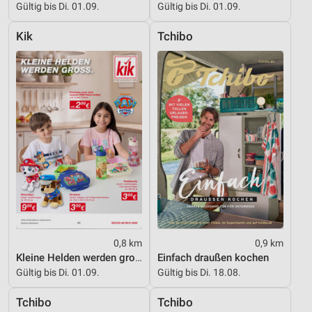
Gültig bis Di. 01.09.
Gültig bis Di. 01.09.
Werbung
Verwendung von Profilen zur Auswahl
Kik
Tchibo
personalisierter Werbung
Erstellung von Profilen zur Personalisierung
von Inhalten
Verwendung von Profilen zur Auswahl
personalisierter Inhalte
Messung der Werbeleistung
Messung der Performance von Inhalten
Analyse von Zielgruppen durch Statistiken oder
Kombinationen von Daten aus verschiedenen
Quellen
0,8 km
0,9 km
Kleine Helden werden gross
Einfach draußen kochen
Entwicklung und Verbesserung der Angebote
Gültig bis Di. 01.09.
Gültig bis Di. 18.08.
Verwendung reduzierter Daten zur Auswahl von
Tchibo
Tchibo
Inhalten