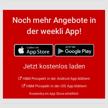
Noch mehr Angebote in
der weekli App!
Jetzt kostenlos laden
H&M Prospekt in der Android App blättern
H&M Prospekt in der iOS App blättern
Kostenlos im App Store erhältlich