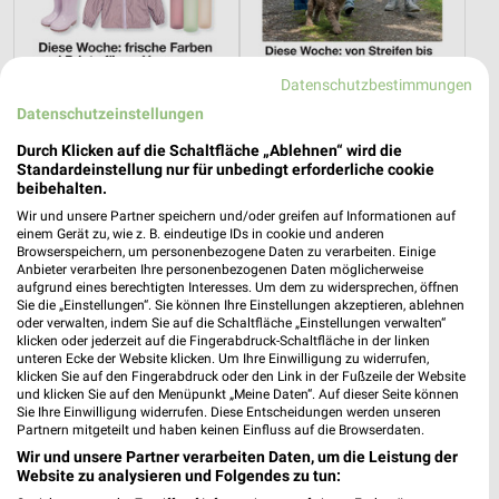
Datenschutzbestimmungen
0,7 km
0,7 km
Datenschutzeinstellungen
Diese Woche: frische Farben und Prints für zu Hause.
Angebote ab 25.07.
Durch Klicken auf die Schaltfläche „Ablehnen“ wird die
Noch heute gültig
Noch heute gültig
Standardeinstellung nur für unbedingt erforderliche cookie
beibehalten.
Tchibo
NKD
Wir und unsere Partner speichern und/oder greifen auf Informationen auf
einem Gerät zu, wie z. B. eindeutige IDs in cookie und anderen
Browserspeichern, um personenbezogene Daten zu verarbeiten. Einige
Anbieter verarbeiten Ihre personenbezogenen Daten möglicherweise
aufgrund eines berechtigten Interesses. Um dem zu widersprechen, öffnen
Sie die „Einstellungen“. Sie können Ihre Einstellungen akzeptieren, ablehnen
oder verwalten, indem Sie auf die Schaltfläche „Einstellungen verwalten“
klicken oder jederzeit auf die Fingerabdruck-Schaltfläche in der linken
unteren Ecke der Website klicken. Um Ihre Einwilligung zu widerrufen,
klicken Sie auf den Fingerabdruck oder den Link in der Fußzeile der Website
und klicken Sie auf den Menüpunkt „Meine Daten“. Auf dieser Seite können
Sie Ihre Einwilligung widerrufen. Diese Entscheidungen werden unseren
Partnern mitgeteilt und haben keinen Einfluss auf die Browserdaten.
Wir und unsere Partner verarbeiten Daten, um die Leistung der
Website zu analysieren und Folgendes zu tun: