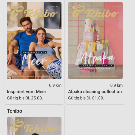
IAB-Besonderheiten:
Verwendung genauer Standortdaten
Geräte anhand von aktiv angeforderten
Informationen identifizieren
Nicht-IAB-Verarbeitungszwecke:
Notwendig
Performance
Funktional
0,9 km
0,9 km
Werbung
Inspiriert vom Meer
Alpaka cleaning collection
Gültig bis Di. 25.08.
Gültig bis Di. 01.09.
Tchibo