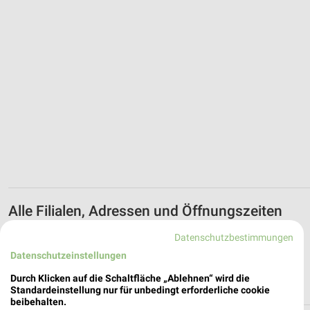
Alle Filialen, Adressen und Öffnungszeiten
von CHRIST in und um Hameln
Datenschutzbestimmungen
Filialen und Öffnungszeiten von CHRIST in der Umgebung von
Datenschutzeinstellungen
Hameln sortiert nach Entfernung. Der schnellste Weg zu Deiner
Durch Klicken auf die Schaltfläche „Ablehnen“ wird die
Lieblingsfiliale von CHRIST.
Standardeinstellung nur für unbedingt erforderliche cookie
beibehalten.