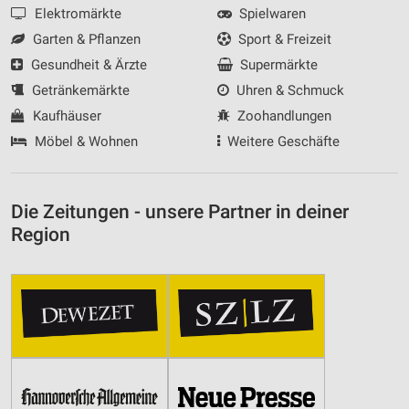
personalisierter Inhalte
Elektromärkte
Spielwaren
Garten & Pflanzen
Sport & Freizeit
Messung der Werbeleistung
Gesundheit & Ärzte
Supermärkte
Messung der Performance von Inhalten
Getränkemärkte
Uhren & Schmuck
Analyse von Zielgruppen durch Statistiken oder
Kaufhäuser
Zoohandlungen
Kombinationen von Daten aus verschiedenen
Möbel & Wohnen
Weitere Geschäfte
Quellen
Entwicklung und Verbesserung der Angebote
Die Zeitungen - unsere Partner in deiner
Verwendung reduzierter Daten zur Auswahl von
Region
Inhalten
IAB-Besonderheiten:
Verwendung genauer Standortdaten
Geräte anhand von aktiv angeforderten
Informationen identifizieren
Nicht-IAB-Verarbeitungszwecke:
Notwendig