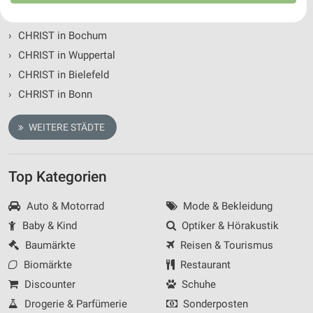
Ihre Einwilligung und die cookie Richtlinie gelten ausschließlich für diese
›
CHRIST in Duisburg
Website/App.
›
CHRIST in Bochum
Partnerliste anzeigen (1 IAB-Anbieter)
›
CHRIST in Wuppertal
Wir nutzen Ihre Daten für folgende Zwecke:
›
CHRIST in Bielefeld
IAB-Verarbeitungszwecke:
›
CHRIST in Bonn
Speichern von oder Zugriff auf Informationen
auf einem Endgerät
WEITERE STÄDTE
Verwendung reduzierter Daten zur Auswahl von
Werbeanzeigen
Top Kategorien
Erstellung von Profilen für personalisierte
Werbung
Auto & Motorrad
Mode & Bekleidung
Verwendung von Profilen zur Auswahl
Baby & Kind
Optiker & Hörakustik
personalisierter Werbung
Baumärkte
Reisen & Tourismus
Erstellung von Profilen zur Personalisierung
Biomärkte
Restaurant
von Inhalten
Discounter
Schuhe
Verwendung von Profilen zur Auswahl
Drogerie & Parfümerie
Sonderposten