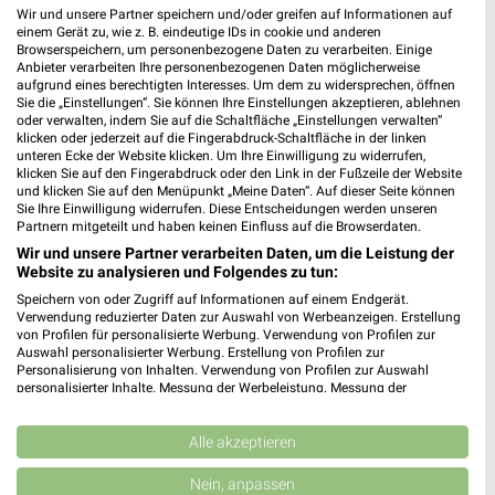
Wir und unsere Partner speichern und/oder greifen auf Informationen auf
einem Gerät zu, wie z. B. eindeutige IDs in cookie und anderen
CHRIST Filialen & Öffnungszeiten in
Browserspeichern, um personenbezogene Daten zu verarbeiten. Einige
folgenden Städten
Anbieter verarbeiten Ihre personenbezogenen Daten möglicherweise
aufgrund eines berechtigten Interesses. Um dem zu widersprechen, öffnen
Sie die „Einstellungen“. Sie können Ihre Einstellungen akzeptieren, ablehnen
›
CHRIST in Berlin
oder verwalten, indem Sie auf die Schaltfläche „Einstellungen verwalten“
klicken oder jederzeit auf die Fingerabdruck-Schaltfläche in der linken
›
CHRIST in Hamburg
unteren Ecke der Website klicken. Um Ihre Einwilligung zu widerrufen,
klicken Sie auf den Fingerabdruck oder den Link in der Fußzeile der Website
›
CHRIST in München
und klicken Sie auf den Menüpunkt „Meine Daten“. Auf dieser Seite können
Sie Ihre Einwilligung widerrufen. Diese Entscheidungen werden unseren
›
CHRIST in Köln
Partnern mitgeteilt und haben keinen Einfluss auf die Browserdaten.
›
CHRIST in Frankfurt (Main)
Wir und unsere Partner verarbeiten Daten, um die Leistung der
Website zu analysieren und Folgendes zu tun:
›
CHRIST in Stuttgart
Speichern von oder Zugriff auf Informationen auf einem Endgerät.
›
CHRIST in Dortmund
Verwendung reduzierter Daten zur Auswahl von Werbeanzeigen. Erstellung
›
CHRIST in Düsseldorf
von Profilen für personalisierte Werbung. Verwendung von Profilen zur
Auswahl personalisierter Werbung. Erstellung von Profilen zur
›
CHRIST in Essen
Personalisierung von Inhalten. Verwendung von Profilen zur Auswahl
personalisierter Inhalte. Messung der Werbeleistung. Messung der
›
CHRIST in Bremen
Performance von Inhalten. Analyse von Zielgruppen durch Statistiken oder
Kombinationen von Daten aus verschiedenen Quellen. Entwicklung und
›
CHRIST in Hannover
Verbesserung der Angebote. Verwendung reduzierter Daten zur Auswahl
Alle akzeptieren
›
CHRIST in Leipzig
von Inhalten.
Daten können außerhalb der Europäischen Union weitergegeben und in die
Nein, anpassen
›
CHRIST in Nürnberg
USA gesendet werden.