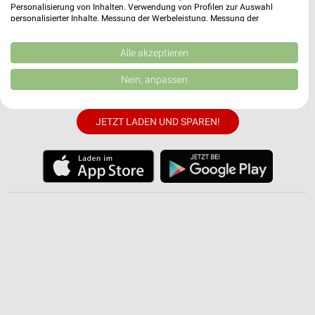
Personalisierung von Inhalten. Verwendung von Profilen zur Auswahl
weekli App für iOS & Android.
personalisierter Inhalte. Messung der Werbeleistung. Messung der
Performance von Inhalten. Analyse von Zielgruppen durch Statistiken oder
Kombinationen von Daten aus verschiedenen Quellen. Entwicklung und
✔
Standortgenaue Angebote
Verbesserung der Angebote. Verwendung reduzierter Daten zur Auswahl
Alle akzeptieren
✔
Folge deinem Lieblingshändler
von Inhalten.
✔
Push-Benachrichtigungen bei neuen Prospekten
Daten können außerhalb der Europäischen Union weitergegeben und in die
Nein, anpassen
USA gesendet werden.
✔
Einkaufsliste - Einkauf stressfrei planen
Ihre Einwilligung und die cookie Richtlinie gelten ausschließlich für diese
Website/App.
JETZT LADEN UND SPAREN!
Partnerliste anzeigen (1 IAB-Anbieter)
Wir nutzen Ihre Daten für folgende Zwecke:
IAB-Verarbeitungszwecke:
Speichern von oder Zugriff auf Informationen
auf einem Endgerät
Verwendung reduzierter Daten zur Auswahl von
Werbeanzeigen
Erstellung von Profilen für personalisierte
Werbung
Verwendung von Profilen zur Auswahl