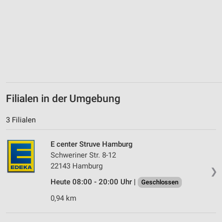
personalisierter Werbung
Erstellung von Profilen zur Personalisierung
von Inhalten
Verwendung von Profilen zur Auswahl
personalisierter Inhalte
Messung der Werbeleistung
Filialen in der Umgebung
Messung der Performance von Inhalten
3 Filialen
Analyse von Zielgruppen durch Statistiken oder
Kombinationen von Daten aus verschiedenen
Quellen
E center Struve Hamburg
Schweriner Str. 8-12
Entwicklung und Verbesserung der Angebote
22143 Hamburg
❯
Verwendung reduzierter Daten zur Auswahl von
Heute 08:00 - 20:00 Uhr |
Geschlossen
Inhalten
0,94 km
IAB-Besonderheiten:
Verwendung genauer Standortdaten