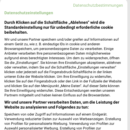
Datenschutzbestimmungen
Datenschutzeinstellungen
Durch Klicken auf die Schaltfläche „Ablehnen“ wird die
Standardeinstellung nur für unbedingt erforderliche cookie
beibehalten.
Wir und unsere Partner speichern und/oder greifen auf Informationen auf
einem Gerät zu, wie z. B. eindeutige IDs in cookie und anderen
Browserspeichern, um personenbezogene Daten zu verarbeiten. Einige
Jetzt alle "Obst & Gemüse" Themen entdecken!
Anbieter verarbeiten Ihre personenbezogenen Daten möglicherweise
aufgrund eines berechtigten Interesses. Um dem zu widersprechen, öffnen
Sie die „Einstellungen“. Sie können Ihre Einstellungen akzeptieren, ablehnen
oder verwalten, indem Sie auf die Schaltfläche „Einstellungen verwalten“
klicken oder jederzeit auf die Fingerabdruck-Schaltfläche in der linken
unteren Ecke der Website klicken. Um Ihre Einwilligung zu widerrufen,
MEHR PROSPEKTE
klicken Sie auf den Fingerabdruck oder den Link in der Fußzeile der Website
und klicken Sie auf den Menüpunkt „Meine Daten“. Auf dieser Seite können
Sie Ihre Einwilligung widerrufen. Diese Entscheidungen werden unseren
Partnern mitgeteilt und haben keinen Einfluss auf die Browserdaten.
Wir und unsere Partner verarbeiten Daten, um die Leistung der
Website zu analysieren und Folgendes zu tun:
Speichern von oder Zugriff auf Informationen auf einem Endgerät.
weekli - Prospekte & Angebote App
Verwendung reduzierter Daten zur Auswahl von Werbeanzeigen. Erstellung
von Profilen für personalisierte Werbung. Verwendung von Profilen zur
Auswahl personalisierter Werbung. Erstellung von Profilen zur
Alle EDEKA Angebote immer griffbereit – mit der kostenlosen