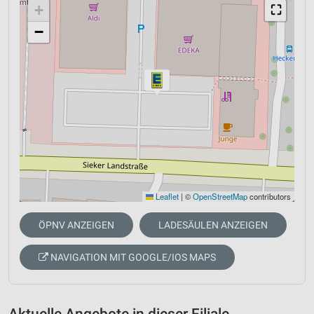
+
⛶
−
Leaflet
|
©
OpenStreetMap
contributors
ÖPNV ANZEIGEN
LADESÄULEN ANZEIGEN
NAVIGATION MIT GOOGLE/IOS MAPS
Aktuelle Angebote in dieser Filiale