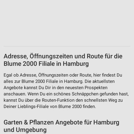
personalisierter Werbung
Erstellung von Profilen zur Personalisierung
von Inhalten
Verwendung von Profilen zur Auswahl
personalisierter Inhalte
Messung der Werbeleistung
Adresse, Öffnungszeiten und Route für die
Messung der Performance von Inhalten
Blume 2000 Filiale in Hamburg
Analyse von Zielgruppen durch Statistiken oder
Egal ob Adresse, Öffnungszeiten oder Route, hier findest Du
Kombinationen von Daten aus verschiedenen
alles zur Blume 2000 Filiale in Hamburg. Die aktuellsten
Quellen
Angebote kannst Du Dir in den neuesten Prospekten
anschauen. Wenn Du ein schönes Schnäppchen gefunden hast,
Entwicklung und Verbesserung der Angebote
kannst Du über die Routen-Funktion den schnellsten Weg zu
Deiner Lieblings-Filiale von Blume 2000 finden.
Verwendung reduzierter Daten zur Auswahl von
Inhalten
Garten & Pflanzen Angebote für Hamburg
IAB-Besonderheiten:
und Umgebung
Verwendung genauer Standortdaten