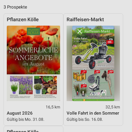
3 Prospekte
Geräte anhand von aktiv angeforderten
Informationen identifizieren
Pflanzen Kölle
Raiffeisen-Markt
Nicht-IAB-Verarbeitungszwecke:
Notwendig
Performance
Funktional
Werbung
16,5 km
32,5 km
August 2026
Volle Fahrt in den Sommer
Gültig bis Mo. 31.08.
Gültig bis So. 16.08.