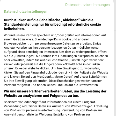
JETZT LADEN UND SPAREN!
Datenschutzbestimmungen
Datenschutzeinstellungen
Durch Klicken auf die Schaltfläche „Ablehnen“ wird die
Standardeinstellung nur für unbedingt erforderliche cookie
beibehalten.
Wir und unsere Partner speichern und/oder greifen auf Informationen auf
Filialen in der Umgebung
einem Gerät zu, wie z. B. eindeutige IDs in cookie und anderen
Browserspeichern, um personenbezogene Daten zu verarbeiten. Einige
Anbieter verarbeiten Ihre personenbezogenen Daten möglicherweise
3 Filialen
aufgrund eines berechtigten Interesses. Um dem zu widersprechen, öffnen
Sie die „Einstellungen“. Sie können Ihre Einstellungen akzeptieren, ablehnen
oder verwalten, indem Sie auf die Schaltfläche „Einstellungen verwalten“
Blume 2000 Hamburg
klicken oder jederzeit auf die Fingerabdruck-Schaltfläche in der linken
Eppendorfer Landstraße 76
unteren Ecke der Website klicken. Um Ihre Einwilligung zu widerrufen,
klicken Sie auf den Fingerabdruck oder den Link in der Fußzeile der Website
20249 Hamburg
❯
und klicken Sie auf den Menüpunkt „Meine Daten“. Auf dieser Seite können
Sie Ihre Einwilligung widerrufen. Diese Entscheidungen werden unseren
Heute 08:00 - 20:00 Uhr |
Geschlossen
Partnern mitgeteilt und haben keinen Einfluss auf die Browserdaten.
0,69 km
Wir und unsere Partner verarbeiten Daten, um die Leistung der
Website zu analysieren und Folgendes zu tun:
Speichern von oder Zugriff auf Informationen auf einem Endgerät.
Blume 2000 Hamburg
Verwendung reduzierter Daten zur Auswahl von Werbeanzeigen. Erstellung
von Profilen für personalisierte Werbung. Verwendung von Profilen zur
Hoheluftchaussee 85
Auswahl personalisierter Werbung. Erstellung von Profilen zur