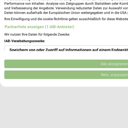
Performance von Inhalten. Analyse von Zielgruppen durch Statistiken oder Kom
19249 Lübtheen
und Verbesserung der Angebote. Verwendung reduzierter Daten zur Auswahl von
Daten können außerhalb der Europäischen Union weitergegeben und in die USA 
178,01 km
Ihre Einwilligung und die cookie Richtlinie gelten ausschließlich für diese Websit
Partnerliste anzeigen (1 IAB-Anbieter)
Heim & Haus Holthusen
Wir nutzen Ihre Daten für folgende Zwecke:
Mittelweg 4
IAB-Verarbeitungszwecke:
19075 Holthusen
Speichern von oder Zugriff auf Informationen auf einem Endgerät
Heute
geschlossen
Verwendung reduzierter Daten zur Auswahl von Werbeanzeigen
178,38 km
Alle akzeptiere
Erstellung von Profilen für personalisierte Werbung
Nein, anpassen
Verwendung von Profilen zur Auswahl personalisierter Werbung
Erstellung von Profilen zur Personalisierung von Inhalten
Verwendung von Profilen zur Auswahl personalisierter Inhalte
Messung der Werbeleistung