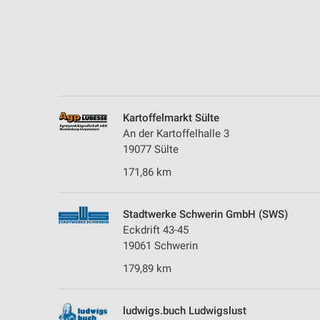
Messung der Performance von Inhalten
Analyse von Zielgruppen durch Statistiken oder Kombinationen 
Quellen
Entwicklung und Verbesserung der Angebote
Verwendung reduzierter Daten zur Auswahl von Inhalten
Kartoffelmarkt Sülte
An der Kartoffelhalle 3
IAB-Besonderheiten:
19077 Sülte
Verwendung genauer Standortdaten
171,86 km
Geräte anhand von aktiv angeforderten Informationen identifizie
Nicht-IAB-Verarbeitungszwecke:
Stadtwerke Schwerin GmbH (SWS)
Eckdrift 43-45
Notwendig
19061 Schwerin
Performance
179,89 km
Funktional
ludwigs.buch Ludwigslust
Werbung