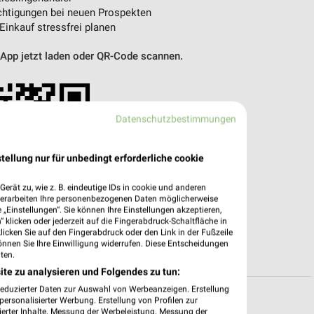
htigungen bei neuen Prospekten
 Einkauf stressfrei planen
 App jetzt laden oder QR-Code scannen.
Datenschutzbestimmungen
tellung nur für unbedingt erforderliche cookie
erät zu, wie z. B. eindeutige IDs in cookie und anderen
verarbeiten Ihre personenbezogenen Daten möglicherweise
„Einstellungen“. Sie können Ihre Einstellungen akzeptieren,
 klicken oder jederzeit auf die Fingerabdruck-Schaltfläche in
klicken Sie auf den Fingerabdruck oder den Link in der Fußzeile
önnen Sie Ihre Einwilligung widerrufen. Diese Entscheidungen
ten.
ite zu analysieren und Folgendes zu tun:
reduzierter Daten zur Auswahl von Werbeanzeigen. Erstellung
ersonalisierter Werbung. Erstellung von Profilen zur
ierter Inhalte. Messung der Werbeleistung. Messung der