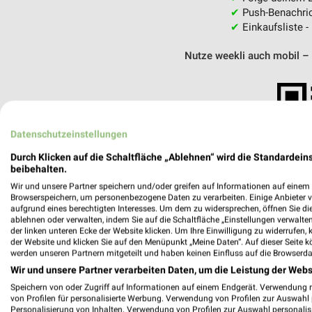
✔
Push-Benachric
✔
Einkaufsliste -
Nutze weekli auch mobil –
Datenschutzeinstellungen
Durch Klicken auf die Schaltfläche „Ablehnen“ wird die Standardeins
beibehalten.
Wir und unsere Partner speichern und/oder greifen auf Informationen auf einem G
Browserspeichern, um personenbezogene Daten zu verarbeiten. Einige Anbieter 
aufgrund eines berechtigten Interesses. Um dem zu widersprechen, öffnen Sie die 
ablehnen oder verwalten, indem Sie auf die Schaltfläche „Einstellungen verwalten“
der linken unteren Ecke der Website klicken. Um Ihre Einwilligung zu widerrufen, 
der Website und klicken Sie auf den Menüpunkt „Meine Daten“. Auf dieser Seite k
werden unseren Partnern mitgeteilt und haben keinen Einfluss auf die Browserda
Wir und unsere Partner verarbeiten Daten, um die Leistung der Webs
Speichern von oder Zugriff auf Informationen auf einem Endgerät. Verwendung 
JEHRING Genuss vom Land Lübtheen
von Profilen für personalisierte Werbung. Verwendung von Profilen zur Auswahl p
Grüner Weg 1
Personalisierung von Inhalten. Verwendung von Profilen zur Auswahl personalis