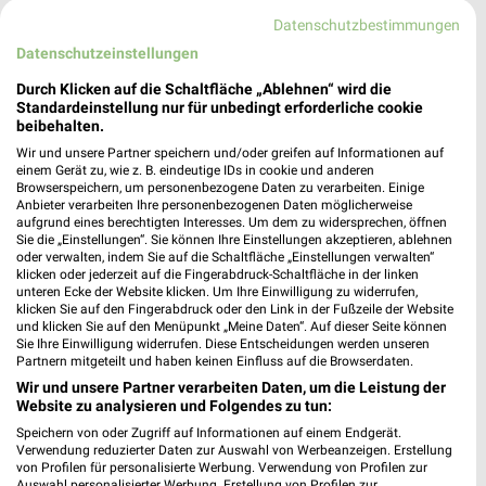
Heute
geschlossen
Datenschutzbestimmungen
236,44 km • Angebote: 1 Prospekt
Datenschutzeinstellungen
Durch Klicken auf die Schaltfläche „Ablehnen“ wird die
Fressnapf Lübeck II
Standardeinstellung nur für unbedingt erforderliche cookie
beibehalten.
Bei der Lohmühle 64
23554 Lübeck
Wir und unsere Partner speichern und/oder greifen auf Informationen auf
❯
einem Gerät zu, wie z. B. eindeutige IDs in cookie und anderen
Heute
Browserspeichern, um personenbezogene Daten zu verarbeiten. Einige
geschlossen
Anbieter verarbeiten Ihre personenbezogenen Daten möglicherweise
236,56 km • Angebote: 1 Prospekt
aufgrund eines berechtigten Interesses. Um dem zu widersprechen, öffnen
Sie die „Einstellungen“. Sie können Ihre Einstellungen akzeptieren, ablehnen
oder verwalten, indem Sie auf die Schaltfläche „Einstellungen verwalten“
klicken oder jederzeit auf die Fingerabdruck-Schaltfläche in der linken
Fressnapf XXL Lübeck
unteren Ecke der Website klicken. Um Ihre Einwilligung zu widerrufen,
klicken Sie auf den Fingerabdruck oder den Link in der Fußzeile der Website
Dänischburger Landstraße 79-81
und klicken Sie auf den Menüpunkt „Meine Daten“. Auf dieser Seite können
23569 Lübeck
❯
Sie Ihre Einwilligung widerrufen. Diese Entscheidungen werden unseren
Partnern mitgeteilt und haben keinen Einfluss auf die Browserdaten.
Heute
geschlossen
Wir und unsere Partner verarbeiten Daten, um die Leistung der
235,74 km • Angebote: 1 Prospekt
Website zu analysieren und Folgendes zu tun:
Speichern von oder Zugriff auf Informationen auf einem Endgerät.
Verwendung reduzierter Daten zur Auswahl von Werbeanzeigen. Erstellung
von Profilen für personalisierte Werbung. Verwendung von Profilen zur
Fressnapf Winsen an der Luhe
Auswahl personalisierter Werbung. Erstellung von Profilen zur