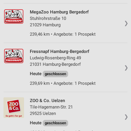
personalisierter Werbung
MegaZoo Hamburg Bergedorf
Erstellung von Profilen zur Personalisierung
Stuhlrohrstraße 10
von Inhalten
❯
21029 Hamburg
Verwendung von Profilen zur Auswahl
239,46 km • Angebote: 1 Prospekt
personalisierter Inhalte
Messung der Werbeleistung
Fressnapf Hamburg-Bergedorf
Ludwig-Rosenberg-Ring 49
Messung der Performance von Inhalten
21031 Hamburg-Bergedorf
❯
Heute
geschlossen
Analyse von Zielgruppen durch Statistiken oder
Kombinationen von Daten aus verschiedenen
239,69 km • Angebote: 1 Prospekt
Quellen
Entwicklung und Verbesserung der Angebote
ZOO & Co. Uelzen
Tile-Hagemann-Str. 21
Verwendung reduzierter Daten zur Auswahl von
Inhalten
29525 Uelzen
❯
Heute
IAB-Besonderheiten:
geschlossen