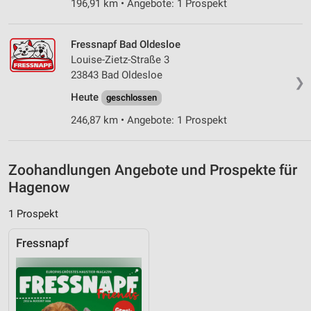
Verwendung genauer Standortdaten
196,91 km • Angebote: 1 Prospekt
Geräte anhand von aktiv angeforderten
Informationen identifizieren
Fressnapf Bad Oldesloe
Louise-Zietz-Straße 3
Nicht-IAB-Verarbeitungszwecke:
23843 Bad Oldesloe
❯
Notwendig
Heute
geschlossen
Performance
246,87 km • Angebote: 1 Prospekt
Funktional
Zoohandlungen Angebote und Prospekte für
Werbung
Hagenow
1 Prospekt
Fressnapf