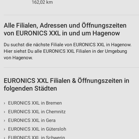
Speichern von oder Zugriff auf Informationen
162,02 km
auf einem Endgerät
Verwendung reduzierter Daten zur Auswahl von
Werbeanzeigen
Alle Filialen, Adressen und Öffnungszeiten
von EURONICS XXL in und um Hagenow
Erstellung von Profilen für personalisierte
Werbung
Du suchst die nächste Filiale von EURONICS XXL in Hagenow.
Hier siehst Du alle EURONICS XXL Filialen in der Umgebung
Verwendung von Profilen zur Auswahl
von Hagenow.
personalisierter Werbung
Erstellung von Profilen zur Personalisierung
von Inhalten
EURONICS XXL Filialen & Öffnungszeiten in
folgenden Städten
Verwendung von Profilen zur Auswahl
personalisierter Inhalte
›
EURONICS XXL in Bremen
Messung der Werbeleistung
›
EURONICS XXL in Chemnitz
›
EURONICS XXL in Gera
Messung der Performance von Inhalten
›
EURONICS XXL in Gütersloh
Analyse von Zielgruppen durch Statistiken oder
›
EURONICS XXL in Schwerin
Kombinationen von Daten aus verschiedenen