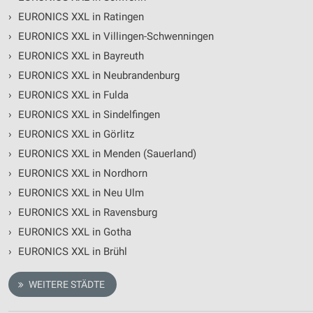
Quellen
›
EURONICS XXL in Ratingen
›
EURONICS XXL in Villingen-Schwenningen
Entwicklung und Verbesserung der Angebote
›
EURONICS XXL in Bayreuth
Verwendung reduzierter Daten zur Auswahl von
›
EURONICS XXL in Neubrandenburg
Inhalten
›
EURONICS XXL in Fulda
IAB-Besonderheiten:
›
EURONICS XXL in Sindelfingen
Verwendung genauer Standortdaten
›
EURONICS XXL in Görlitz
›
EURONICS XXL in Menden (Sauerland)
Geräte anhand von aktiv angeforderten
Informationen identifizieren
›
EURONICS XXL in Nordhorn
Nicht-IAB-Verarbeitungszwecke:
›
EURONICS XXL in Neu Ulm
Notwendig
›
EURONICS XXL in Ravensburg
›
EURONICS XXL in Gotha
Performance
›
EURONICS XXL in Brühl
Funktional
WEITERE STÄDTE
Werbung