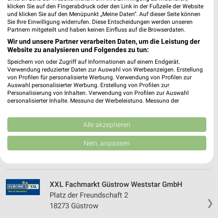
❯
klicken Sie auf den Fingerabdruck oder den Link in der Fußzeile der Website
23970 Wismar
und klicken Sie auf den Menüpunkt „Meine Daten“. Auf dieser Seite können
Sie Ihre Einwilligung widerrufen. Diese Entscheidungen werden unseren
199,14 km
Partnern mitgeteilt und haben keinen Einfluss auf die Browserdaten.
Wir und unsere Partner verarbeiten Daten, um die Leistung der
Website zu analysieren und Folgendes zu tun:
XXL Fachmarkt Wittenberge Weststar GmbH
Speichern von oder Zugriff auf Informationen auf einem Endgerät.
Lindenberger Str. 12
❯
Verwendung reduzierter Daten zur Auswahl von Werbeanzeigen. Erstellung
19322 Wittenberge
von Profilen für personalisierte Werbung. Verwendung von Profilen zur
Auswahl personalisierter Werbung. Erstellung von Profilen zur
125,17 km
Personalisierung von Inhalten. Verwendung von Profilen zur Auswahl
personalisierter Inhalte. Messung der Werbeleistung. Messung der
Performance von Inhalten. Analyse von Zielgruppen durch Statistiken oder
Kombinationen von Daten aus verschiedenen Quellen. Entwicklung und
XXL Fachmarkt Salzwedel Weststar GmbH
Verbesserung der Angebote. Verwendung reduzierter Daten zur Auswahl
Alle akzeptieren
Buchenallee 6
von Inhalten.
❯
29410 Salzwedel
Daten können außerhalb der Europäischen Union weitergegeben und in die
Nein, anpassen
USA gesendet werden.
154,90 km
Ihre Einwilligung und die cookie Richtlinie gelten ausschließlich für diese
Website/App.
Partnerliste anzeigen (1 IAB-Anbieter)
XXL Fachmarkt Güstrow Weststar GmbH
Wir nutzen Ihre Daten für folgende Zwecke:
Platz der Freundschaft 2
❯
IAB-Verarbeitungszwecke:
18273 Güstrow