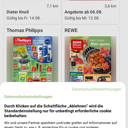
7,1 km
3,6 km
Dieter Knoll
Angebote ab 06.08.
Gültig bis Fr. 14.08.
Gültig bis Mi. 12.08.
Thomas Philipps
REWE
Datenschutzbestimmungen
Datenschutzeinstellungen
Durch Klicken auf die Schaltfläche „Ablehnen“ wird die
Standardeinstellung nur für unbedingt erforderliche cookie
9,7 km
0,2 km
beibehalten.
Angebote ab 10.08.
Angebote ab 03.08.
Wir und unsere Partner speichern und/oder greifen auf Informationen auf
Gültig ab Mo. 10.08.
Noch heute gültig
einem Gerät zu, wie z. B. eindeutige IDs in cookie und anderen