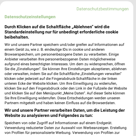
Kaufland Augsburg
Datenschutzbestimmungen
Biberbachstraße 10
Datenschutzeinstellungen
86154 Augsburg
❯
Durch Klicken auf die Schaltfläche „Ablehnen“ wird die
Heute 07:00 - 20:00 Uhr |
Geschlossen
Standardeinstellung nur für unbedingt erforderliche cookie
beibehalten.
491,67 km • Angebote: 2 Prospekte
Wir und unsere Partner speichern und/oder greifen auf Informationen auf
einem Gerät zu, wie z. B. eindeutige IDs in cookie und anderen
Browserspeichern, um personenbezogene Daten zu verarbeiten. Einige
Kaufland Friedberg
Anbieter verarbeiten Ihre personenbezogenen Daten möglicherweise
aufgrund eines berechtigten Interesses. Um dem zu widersprechen, öffnen
Marquardtstraße 1
Sie die „Einstellungen“. Sie können Ihre Einstellungen akzeptieren, ablehnen
86316 Friedberg
oder verwalten, indem Sie auf die Schaltfläche „Einstellungen verwalten“
❯
klicken oder jederzeit auf die Fingerabdruck-Schaltfläche in der linken
Heute 07:00 - 20:00 Uhr |
Geschlossen
unteren Ecke der Website klicken. Um Ihre Einwilligung zu widerrufen,
klicken Sie auf den Fingerabdruck oder den Link in der Fußzeile der Website
494,19 km • Angebote: 2 Prospekte
und klicken Sie auf den Menüpunkt „Meine Daten“. Auf dieser Seite können
Sie Ihre Einwilligung widerrufen. Diese Entscheidungen werden unseren
Partnern mitgeteilt und haben keinen Einfluss auf die Browserdaten.
Kaufland Landsberg am Lech
Wir und unsere Partner verarbeiten Daten, um die Leistung der
Website zu analysieren und Folgendes zu tun:
Am Penzinger Feld 21
Speichern von oder Zugriff auf Informationen auf einem Endgerät.
86899 Landsberg am Lech
❯
Verwendung reduzierter Daten zur Auswahl von Werbeanzeigen. Erstellung
von Profilen für personalisierte Werbung. Verwendung von Profilen zur
Heute 07:00 - 20:00 Uhr |
Geschlossen