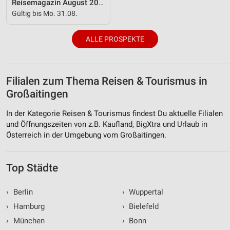
Reisemagazin August 2026
Verwendung genauer Standortdaten
Gültig bis Mo. 31.08.
Geräte anhand von aktiv angeforderten
Informationen identifizieren
ALLE PROSPEKTE
Nicht-IAB-Verarbeitungszwecke:
Notwendig
Filialen zum Thema Reisen & Tourismus in
Performance
Großaitingen
Funktional
In der Kategorie Reisen & Tourismus findest Du aktuelle Filialen
und Öffnungszeiten von z.B. Kaufland, BigXtra und Urlaub in
Werbung
Österreich in der Umgebung vom Großaitingen.
Top Städte
›
Berlin
›
Wuppertal
›
Hamburg
›
Bielefeld
›
München
›
Bonn