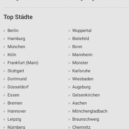
Top Städte
›
Berlin
›
Wuppertal
›
Hamburg
›
Bielefeld
›
München
›
Bonn
›
Köln
›
Mannheim
›
Frankfurt (Main)
›
Münster
›
Stuttgart
›
Karlsruhe
›
Dortmund
›
Wiesbaden
›
Düsseldorf
›
Augsburg
›
Essen
›
Gelsenkirchen
›
Bremen
›
Aachen
›
Hannover
›
Mönchengladbach
›
Leipzig
›
Braunschweig
›
Nürnberg
›
Chemnitz