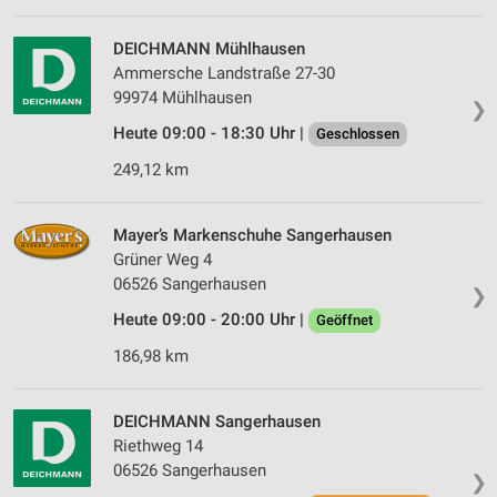
personalisierter Inhalte
DEICHMANN Mühlhausen
Messung der Werbeleistung
Ammersche Landstraße 27-30
Messung der Performance von Inhalten
99974 Mühlhausen
❯
Heute 09:00 - 18:30 Uhr |
Geschlossen
Analyse von Zielgruppen durch Statistiken oder
Kombinationen von Daten aus verschiedenen
249,12 km
Quellen
Entwicklung und Verbesserung der Angebote
Mayer’s Markenschuhe Sangerhausen
Grüner Weg 4
Verwendung reduzierter Daten zur Auswahl von
06526 Sangerhausen
Inhalten
❯
Heute 09:00 - 20:00 Uhr |
Geöffnet
IAB-Besonderheiten:
186,98 km
Verwendung genauer Standortdaten
Geräte anhand von aktiv angeforderten
DEICHMANN Sangerhausen
Informationen identifizieren
Riethweg 14
Nicht-IAB-Verarbeitungszwecke:
06526 Sangerhausen
❯
Notwendig