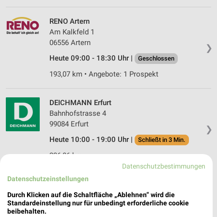
RENO Artern
Am Kalkfeld 1
06556 Artern
❯
Heute 09:00 - 18:30 Uhr |
Geschlossen
193,07 km • Angebote: 1 Prospekt
DEICHMANN Erfurt
Bahnhofstrasse 4
99084 Erfurt
❯
Heute 10:00 - 19:00 Uhr |
Schließt in 3 Min.
236,86 km
Datenschutzbestimmungen
Datenschutzeinstellungen
DEICHMANN Erfurt
Hermsdorfer Straße 4
Durch Klicken auf die Schaltfläche „Ablehnen“ wird die
Standardeinstellung nur für unbedingt erforderliche cookie
99099 Erfurt
❯
beibehalten.