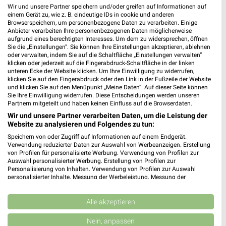
Heute 09:30 - 19:00 Uhr |
Schließt in 3 Min.
Wir und unsere Partner speichern und/oder greifen auf Informationen auf
einem Gerät zu, wie z. B. eindeutige IDs in cookie und anderen
236,01 km
Browserspeichern, um personenbezogene Daten zu verarbeiten. Einige
Anbieter verarbeiten Ihre personenbezogenen Daten möglicherweise
aufgrund eines berechtigten Interesses. Um dem zu widersprechen, öffnen
Sie die „Einstellungen“. Sie können Ihre Einstellungen akzeptieren, ablehnen
DEICHMANN Nordhausen
oder verwalten, indem Sie auf die Schaltfläche „Einstellungen verwalten“
Landgrabenstraße 6a
klicken oder jederzeit auf die Fingerabdruck-Schaltfläche in der linken
unteren Ecke der Website klicken. Um Ihre Einwilligung zu widerrufen,
99734 Nordhausen
❯
klicken Sie auf den Fingerabdruck oder den Link in der Fußzeile der Website
und klicken Sie auf den Menüpunkt „Meine Daten“. Auf dieser Seite können
Heute 09:00 - 19:00 Uhr |
Schließt in 3 Min.
Sie Ihre Einwilligung widerrufen. Diese Entscheidungen werden unseren
Partnern mitgeteilt und haben keinen Einfluss auf die Browserdaten.
212,24 km
Wir und unsere Partner verarbeiten Daten, um die Leistung der
Website zu analysieren und Folgendes zu tun:
RENO Nordhausen
Speichern von oder Zugriff auf Informationen auf einem Endgerät.
Verwendung reduzierter Daten zur Auswahl von Werbeanzeigen. Erstellung
Emil-Reichardt-Straße 2
von Profilen für personalisierte Werbung. Verwendung von Profilen zur
99734 Nordhausen
❯
Auswahl personalisierter Werbung. Erstellung von Profilen zur
Personalisierung von Inhalten. Verwendung von Profilen zur Auswahl
Heute 09:00 - 19:00 Uhr |
Schließt in 3 Min.
personalisierter Inhalte. Messung der Werbeleistung. Messung der
Performance von Inhalten. Analyse von Zielgruppen durch Statistiken oder
212,36 km • Angebote: 1 Prospekt
Kombinationen von Daten aus verschiedenen Quellen. Entwicklung und
Verbesserung der Angebote. Verwendung reduzierter Daten zur Auswahl
Alle akzeptieren
von Inhalten.
Daten können außerhalb der Europäischen Union weitergegeben und in die
DEICHMANN Mühlhausen
Nein, anpassen
USA gesendet werden.