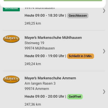
Langensalzaer Landstraße 25
Ihre Einwilligung und die cookie Richtlinie gelten ausschließlich für diese
99974 Mühlhausen
Website/App.
❯
Partnerliste anzeigen (1 IAB-Anbieter)
Heute 09:00 - 18:30 Uhr |
Geschlossen
Wir nutzen Ihre Daten für folgende Zwecke:
249,25 km
IAB-Verarbeitungszwecke:
Speichern von oder Zugriff auf Informationen
Mayer’s Markenschuhe Mühlhausen
auf einem Endgerät
Steinweg 19
99974 Mühlhausen
Verwendung reduzierter Daten zur Auswahl von
❯
Werbeanzeigen
Heute 09:00 - 19:00 Uhr |
Schließt in 3 Min.
Erstellung von Profilen für personalisierte
249,24 km
Werbung
Verwendung von Profilen zur Auswahl
Mayer’s Markenschuhe Ammern
personalisierter Werbung
Am langen Rasen 3
99974 Ammern
❯
Erstellung von Profilen zur Personalisierung
von Inhalten
Heute 09:00 - 20:00 Uhr |
Geöffnet
247,36 km
Verwendung von Profilen zur Auswahl