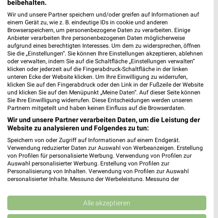
beibehalten.
Butzbach-Griedel
Wir und unsere Partner speichern und/oder greifen auf Informationen auf
einem Gerät zu, wie z. B. eindeutige IDs in cookie und anderen
Browserspeichern, um personenbezogene Daten zu verarbeiten. Einige
Anbieter verarbeiten Ihre personenbezogenen Daten möglicherweise
aufgrund eines berechtigten Interesses. Um dem zu widersprechen, öffnen
Sie die „Einstellungen“. Sie können Ihre Einstellungen akzeptieren, ablehnen
oder verwalten, indem Sie auf die Schaltfläche „Einstellungen verwalten“
klicken oder jederzeit auf die Fingerabdruck-Schaltfläche in der linken
unteren Ecke der Website klicken. Um Ihre Einwilligung zu widerrufen,
klicken Sie auf den Fingerabdruck oder den Link in der Fußzeile der Website
und klicken Sie auf den Menüpunkt „Meine Daten“. Auf dieser Seite können
Noch mehr Angebote in
Sie Ihre Einwilligung widerrufen. Diese Entscheidungen werden unseren
Partnern mitgeteilt und haben keinen Einfluss auf die Browserdaten.
der weekli App!
Wir und unsere Partner verarbeiten Daten, um die Leistung der
Website zu analysieren und Folgendes zu tun:
Speichern von oder Zugriff auf Informationen auf einem Endgerät.
Verwendung reduzierter Daten zur Auswahl von Werbeanzeigen. Erstellung
von Profilen für personalisierte Werbung. Verwendung von Profilen zur
Auswahl personalisierter Werbung. Erstellung von Profilen zur
Personalisierung von Inhalten. Verwendung von Profilen zur Auswahl
personalisierter Inhalte. Messung der Werbeleistung. Messung der
Performance von Inhalten. Analyse von Zielgruppen durch Statistiken oder
Jetzt kostenlos laden
Kombinationen von Daten aus verschiedenen Quellen. Entwicklung und
Verbesserung der Angebote. Verwendung reduzierter Daten zur Auswahl
Alle akzeptieren
von Inhalten.
Prospekte App für Android
Daten können außerhalb der Europäischen Union weitergegeben und in die