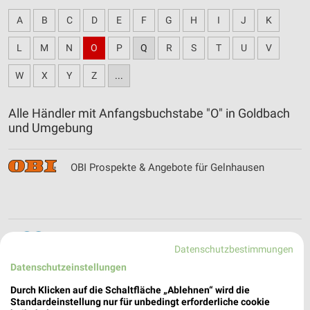
A
B
C
D
E
F
G
H
I
J
K
L
M
N
O
P
Q
R
S
T
U
V
W
X
Y
Z
...
Alle Händler mit Anfangsbuchstabe "O" in Goldbach
und Umgebung
OBI Prospekte & Angebote für Gelnhausen
Oktoberfest Frankenthal Filialen &
Datenschutzbestimmungen
Öffnungszeiten für Frankenthal
Datenschutzeinstellungen
Durch Klicken auf die Schaltfläche „Ablehnen“ wird die
Standardeinstellung nur für unbedingt erforderliche cookie
Opti Wohnwelt Filialen & Öffnungszeiten für