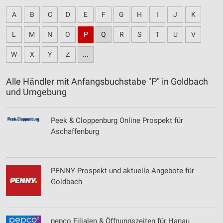
A
B
C
D
E
F
G
H
I
J
K
L
M
N
O
P
Q
R
S
T
U
V
W
X
Y
Z
...
Alle Händler mit Anfangsbuchstabe "P" in Goldbach
und Umgebung
Peek & Cloppenburg Online Prospekt für
Aschaffenburg
PENNY Prospekt und aktuelle Angebote für
Goldbach
pepco Filialen & Öffnungszeiten für Hanau