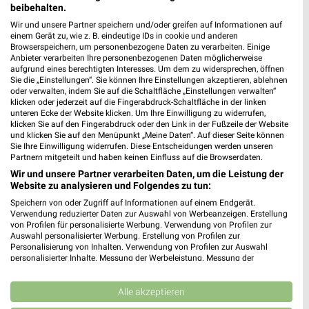
beibehalten.
Wir und unsere Partner speichern und/oder greifen auf Informationen auf
Polster Aktuell Filialen & Öffnungszeiten für
einem Gerät zu, wie z. B. eindeutige IDs in cookie und anderen
Browserspeichern, um personenbezogene Daten zu verarbeiten. Einige
Hanau
Anbieter verarbeiten Ihre personenbezogenen Daten möglicherweise
aufgrund eines berechtigten Interesses. Um dem zu widersprechen, öffnen
Sie die „Einstellungen“. Sie können Ihre Einstellungen akzeptieren, ablehnen
oder verwalten, indem Sie auf die Schaltfläche „Einstellungen verwalten“
klicken oder jederzeit auf die Fingerabdruck-Schaltfläche in der linken
Polstermöbel Fischer Katalog und Prospekte für
unteren Ecke der Website klicken. Um Ihre Einwilligung zu widerrufen,
Heilbronn
klicken Sie auf den Fingerabdruck oder den Link in der Fußzeile der Website
und klicken Sie auf den Menüpunkt „Meine Daten“. Auf dieser Seite können
Sie Ihre Einwilligung widerrufen. Diese Entscheidungen werden unseren
Partnern mitgeteilt und haben keinen Einfluss auf die Browserdaten.
Wir und unsere Partner verarbeiten Daten, um die Leistung der
porta Katalog und Prospekte für Bad Vilbel-
Website zu analysieren und Folgendes zu tun:
Dortelweil
Speichern von oder Zugriff auf Informationen auf einem Endgerät.
Verwendung reduzierter Daten zur Auswahl von Werbeanzeigen. Erstellung
von Profilen für personalisierte Werbung. Verwendung von Profilen zur
Auswahl personalisierter Werbung. Erstellung von Profilen zur
Premio Reifen + Autoservice Filialen &
Personalisierung von Inhalten. Verwendung von Profilen zur Auswahl
personalisierter Inhalte. Messung der Werbeleistung. Messung der
Öffnungszeiten für Frankfurt am Main
Performance von Inhalten. Analyse von Zielgruppen durch Statistiken oder
Kombinationen von Daten aus verschiedenen Quellen. Entwicklung und
Verbesserung der Angebote. Verwendung reduzierter Daten zur Auswahl
Alle akzeptieren
von Inhalten.