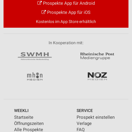
Verwendung von Profilen zur Auswahl
Prospekte App für Android
personalisierter Inhalte
Prospekte App für iOS
Messung der Werbeleistung
Kostenlos im App Store erhältlich
Messung der Performance von Inhalten
In Kooperation mit:
Analyse von Zielgruppen durch Statistiken oder
Kombinationen von Daten aus verschiedenen
Quellen
Entwicklung und Verbesserung der Angebote
Verwendung reduzierter Daten zur Auswahl von
Inhalten
IAB-Besonderheiten:
Verwendung genauer Standortdaten
WEEKLI
SERVICE
Geräte anhand von aktiv angeforderten
Startseite
Prospekt einstellen
Informationen identifizieren
Öffnungszeiten
Verlage
Nicht-IAB-Verarbeitungszwecke:
Alle Prospekte
FAQ