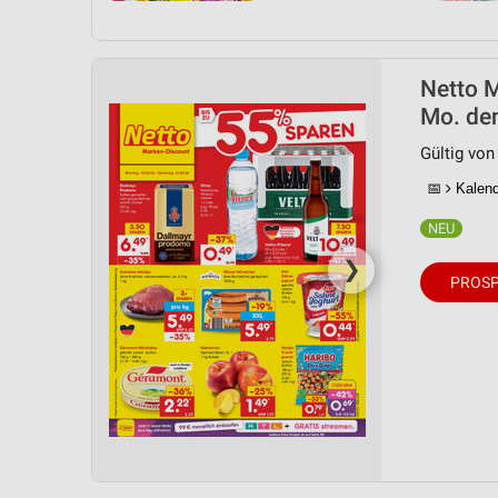
Netto M
Mo. de
Gültig von
📅
Kalende
❯
PROSP