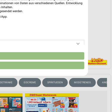
reintrag erstellen
binationen von Daten aus verschiedenen Quellen. Entwicklung
 Inhalten.
gesendet werden.
e/App.
EKT BLÄTTERN
n
GETRÄNKE
EISCREME
SPIRITUOSEN
MODETRENDS
ANGEBOT