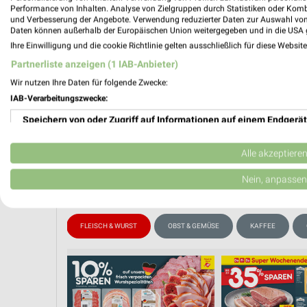
📅
Kalende
Performance von Inhalten. Analyse von Zielgruppen durch Statistiken oder Kom
und Verbesserung der Angebote. Verwendung reduzierter Daten zur Auswahl von
Daten können außerhalb der Europäischen Union weitergegeben und in die USA 
Ihre Einwilligung und die cookie Richtlinie gelten ausschließlich für diese Websit
❯
Partnerliste anzeigen (1 IAB-Anbieter)
PROSP
Wir nutzen Ihre Daten für folgende Zwecke:
IAB-Verarbeitungszwecke:
Speichern von oder Zugriff auf Informationen auf einem Endgerät
Verwendung reduzierter Daten zur Auswahl von Werbeanzeigen
Alle akzeptiere
Erstellung von Profilen für personalisierte Werbung
Nein, anpassen
Verwendung von Profilen zur Auswahl personalisierter Werbung
WEIN
FLEISCH & WURST
OBST & GEMÜSE
KAFFEE
Erstellung von Profilen zur Personalisierung von Inhalten
Verwendung von Profilen zur Auswahl personalisierter Inhalte
Messung der Werbeleistung