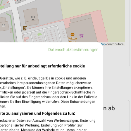
Leaflet
|
©
OpenStreetMap
contributors
Datenschutzbestimmungen
N
NAVIGATION MIT GOOGLE/IOS MAPS
tellung nur für unbedingt erforderliche cookie
erät zu, wie z. B. eindeutige IDs in cookie und anderen
verarbeiten Ihre personenbezogenen Daten möglicherweise
„Einstellungen“. Sie können Ihre Einstellungen akzeptieren,
 klicken oder jederzeit auf die Fingerabdruck-Schaltfläche in
klicken Sie auf den Fingerabdruck oder den Link in der Fußzeile
önnen Sie Ihre Einwilligung widerrufen. Diese Entscheidungen
ten.
arken-Discount Prospekt für Göttingen ab
ite zu analysieren und Folgendes zu tun:
n 03.08.
reduzierter Daten zur Auswahl von Werbeanzeigen. Erstellung
 03. Aug. bis 08. Aug.
ersonalisierter Werbung. Erstellung von Profilen zur
ierter Inhalte. Messung der Werbeleistung. Messung der