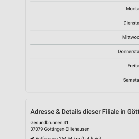
Mont
Dienst
Mittwo
Donnerst
Freit
Samst
Adresse & Details
dieser Filiale in Gö
Gesundbrunnen 31
37079 Göttingen-Elliehausen
Entfernung 264,54 km (Luftlinie)