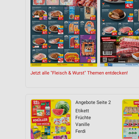
Messung der Performance von Inhalten
Analyse von Zielgruppen durch Statistiken oder Kombinationen 
Quellen
Entwicklung und Verbesserung der Angebote
Verwendung reduzierter Daten zur Auswahl von Inhalten
IAB-Besonderheiten:
Verwendung genauer Standortdaten
Jetzt alle "Fleisch & Wurst" Themen entdecken!
Geräte anhand von aktiv angeforderten Informationen identifizie
Nicht-IAB-Verarbeitungszwecke:
Notwendig
Angebote Seite 2
Etikett
Performance
Früchte
Vanille
Funktional
Ferdi
Werbung