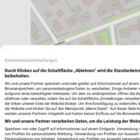
ÖPNV ANZEIGEN
LADESÄULEN ANZEIGE
Datenschutzeinstellungen
Durch Klicken auf die Schaltfläche „Ablehnen“ wird die Standardeins
beibehalten.
Aktuelle Angebote in dieser Filiale
Wir und unsere Partner speichern und/oder greifen auf Informationen auf einem G
Browserspeichern, um personenbezogene Daten zu verarbeiten. Einige Anbieter 
Anzahl Prospekte: 4
aufgrund eines berechtigten Interesses. Um dem zu widersprechen, öffnen Sie die 
Letztes Prospektupdate: Gestern
ablehnen oder verwalten, indem Sie auf die Schaltfläche „Einstellungen verwalten“
der linken unteren Ecke der Website klicken. Um Ihre Einwilligung zu widerrufen, 
der Website und klicken Sie auf den Menüpunkt „Meine Daten“. Auf dieser Seite k
werden unseren Partnern mitgeteilt und haben keinen Einfluss auf die Browserda
Netto M
Wir und unsere Partner verarbeiten Daten, um die Leistung der Webs
Mo. de
Speichern von oder Zugriff auf Informationen auf einem Endgerät. Verwendung 
Gültig von
von Profilen für personalisierte Werbung. Verwendung von Profilen zur Auswahl p
Personalisierung von Inhalten. Verwendung von Profilen zur Auswahl personalis