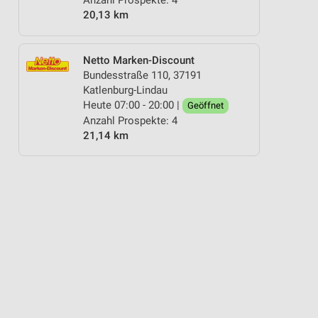
Anzahl Prospekte: 4
20,13 km
Netto Marken-Discount
Bundesstraße 110, 37191
Katlenburg-Lindau
Heute 07:00 - 20:00 |
Geöffnet
Anzahl Prospekte: 4
21,14 km
E FÜR DIE SILVESTER-PARTY
ASIA WOCHEN
SCHULANFANG
SOMMER