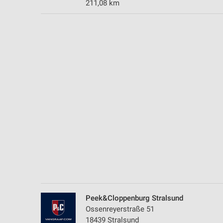
211,08 km
Messung der Performance von Inhalten
Analyse von Zielgruppen durch Statistiken oder Kombinationen 
Quellen
Entwicklung und Verbesserung der Angebote
Verwendung reduzierter Daten zur Auswahl von Inhalten
IAB-Besonderheiten:
Verwendung genauer Standortdaten
Geräte anhand von aktiv angeforderten Informationen identifizie
Nicht-IAB-Verarbeitungszwecke:
Notwendig
Performance
Peek&Cloppenburg Stralsund
Funktional
Ossenreyerstraße 51
18439 Stralsund
Werbung