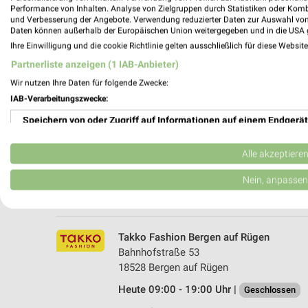
Performance von Inhalten. Analyse von Zielgruppen durch Statistiken oder Kom
und Verbesserung der Angebote. Verwendung reduzierter Daten zur Auswahl von
Daten können außerhalb der Europäischen Union weitergegeben und in die USA 
Ihre Einwilligung und die cookie Richtlinie gelten ausschließlich für diese Websit
Partnerliste anzeigen (1 IAB-Anbieter)
Wir nutzen Ihre Daten für folgende Zwecke:
IAB-Verarbeitungszwecke:
Speichern von oder Zugriff auf Informationen auf einem Endgerät
Woolworth Vorpommern-Rügen
Ruschwitzstr. 56
Verwendung reduzierter Daten zur Auswahl von Werbeanzeigen
18528 Vorpommern-Rügen
Alle akzeptiere
Heute 09:00 - 19:00 Uhr |
Geschlossen
Erstellung von Profilen für personalisierte Werbung
Nein, anpassen
209,98 km
Verwendung von Profilen zur Auswahl personalisierter Werbung
Erstellung von Profilen zur Personalisierung von Inhalten
Takko Fashion Bergen auf Rügen
Bahnhofstraße 53
Verwendung von Profilen zur Auswahl personalisierter Inhalte
18528 Bergen auf Rügen
Heute 09:00 - 19:00 Uhr |
Messung der Werbeleistung
Geschlossen