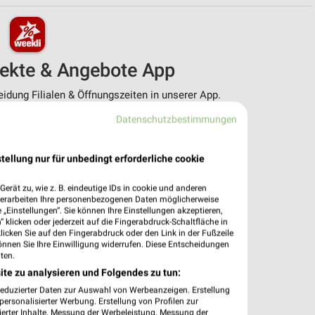
pekte & Angebote App
dung Filialen & Öffnungszeiten in unserer App.
Datenschutzbestimmungen
e Angebote
ieblingshändler
htigungen bei neuen Prospekten
tellung nur für unbedingt erforderliche cookie
 Einkauf stressfrei planen
erät zu, wie z. B. eindeutige IDs in cookie und anderen
 App jetzt laden oder QR-Code scannen.
verarbeiten Ihre personenbezogenen Daten möglicherweise
„Einstellungen“. Sie können Ihre Einstellungen akzeptieren,
 klicken oder jederzeit auf die Fingerabdruck-Schaltfläche in
klicken Sie auf den Fingerabdruck oder den Link in der Fußzeile
önnen Sie Ihre Einwilligung widerrufen. Diese Entscheidungen
ten.
ite zu analysieren und Folgendes zu tun:
reduzierter Daten zur Auswahl von Werbeanzeigen. Erstellung
ersonalisierter Werbung. Erstellung von Profilen zur
ierter Inhalte. Messung der Werbeleistung. Messung der