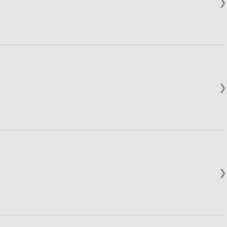
❯
❯
❯