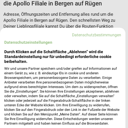
die Apollo Filiale in Bergen auf Rügen
Adresse, Öffnungszeiten und Entfernung alles rund um die
Apollo Filiale in Bergen auf Rügen. Den schnellsten Weg zu
Deiner Lieblingsfiliale kannst Du über die Routen-Funktion
finden. Wenn Du auf der Suche nach aktuellen Schnäppchen von
Datenschutzbestimmungen
Apollo bist, dann schau doch mal in die aktuellen Prospekte
Datenschutzeinstellungen
und Angebote. Da ist sicher etwas passendes für Dich dabei.
Durch Klicken auf die Schaltfläche „Ablehnen“ wird die
Standardeinstellung nur für unbedingt erforderliche cookie
Aktuelle Prospekte für Parchtitz und
beibehalten.
Umgebung
Wir und unsere Partner speichern und/oder greifen auf Informationen auf
einem Gerät zu, wie z. B. eindeutige IDs in cookie und anderen
16 Prospekte
Browserspeichern, um personenbezogene Daten zu verarbeiten. Einige
Anbieter verarbeiten Ihre personenbezogenen Daten möglicherweise
aufgrund eines berechtigten Interesses. Um dem zu widersprechen, öffnen
Lidl
DAS FUTTERHAUS
Sie die „Einstellungen“. Sie können Ihre Einstellungen akzeptieren, ablehnen
oder verwalten, indem Sie auf die Schaltfläche „Einstellungen verwalten“
klicken oder jederzeit auf die Fingerabdruck-Schaltfläche in der linken
unteren Ecke der Website klicken. Um Ihre Einwilligung zu widerrufen,
klicken Sie auf den Fingerabdruck oder den Link in der Fußzeile der Website
und klicken Sie auf den Menüpunkt „Meine Daten“. Auf dieser Seite können
Sie Ihre Einwilligung widerrufen. Diese Entscheidungen werden unseren
Partnern mitgeteilt und haben keinen Einfluss auf die Browserdaten.