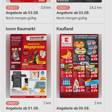
Verwendung reduzierter Daten zur Auswahl von
3,8 km
24,2 km
Inhalten
Angebote ab 03.08.
Angebote ab 03.08.
IAB-Besonderheiten:
Noch morgen gültig
Noch morgen gültig
Verwendung genauer Standortdaten
toom Baumarkt
Kaufland
Geräte anhand von aktiv angeforderten
Informationen identifizieren
Nicht-IAB-Verarbeitungszwecke:
Notwendig
Performance
Funktional
Werbung
2 km
2 km
Angebote ab 01.08.
Angebote ab 06.08.