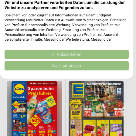
Wir und unsere Partner verarbeiten Daten, um die Leistung der
Website zu analysieren und Folgendes zu tun:
Speichern von oder Zugriff auf Informationen auf einem Endgerät.
Verwendung reduzierter Daten zur Auswahl von Werbeanzeigen. Erstellung
von Profilen für personalisierte Werbung. Verwendung von Profilen zur
Auswahl personalisierter Werbung. Erstellung von Profilen zur
Personalisierung von Inhalten. Verwendung von Profilen zur Auswahl
personalisierter Inhalte. Messung der Werbeleistung. Messung der
Performance von Inhalten. Analyse von Zielgruppen durch Statistiken oder
1,6 km
3,3 km
Kombinationen von Daten aus verschiedenen Quellen. Entwicklung und
Verbesserung der Angebote. Verwendung reduzierter Daten zur Auswahl
Alle akzeptieren
Angebote ab 03.08.
Sommer Knaller
von Inhalten.
Noch morgen gültig
Noch morgen gültig
Daten können außerhalb der Europäischen Union weitergegeben und in die
Nein, anpassen
USA gesendet werden.
Lidl
EDEKA
Ihre Einwilligung und die cookie Richtlinie gelten ausschließlich für diese
Website/App.
Partnerliste anzeigen (1 IAB-Anbieter)
Wir nutzen Ihre Daten für folgende Zwecke:
IAB-Verarbeitungszwecke:
Speichern von oder Zugriff auf Informationen
auf einem Endgerät
Verwendung reduzierter Daten zur Auswahl von
Werbeanzeigen