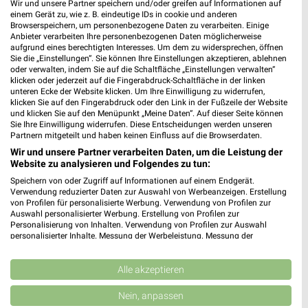
Wir und unsere Partner speichern und/oder greifen auf Informationen auf
einem Gerät zu, wie z. B. eindeutige IDs in cookie und anderen
Browserspeichern, um personenbezogene Daten zu verarbeiten. Einige
11,4 km
10,8 km
Anbieter verarbeiten Ihre personenbezogenen Daten möglicherweise
Angebote ab 10.08.
Angebote ab 08.08.
aufgrund eines berechtigten Interesses. Um dem zu widersprechen, öffnen
Sie die „Einstellungen“. Sie können Ihre Einstellungen akzeptieren, ablehnen
Gültig ab Mo. 10.08.
Gültig bis Fr. 14.08.
oder verwalten, indem Sie auf die Schaltfläche „Einstellungen verwalten“
klicken oder jederzeit auf die Fingerabdruck-Schaltfläche in der linken
PENNY
EDEKA
unteren Ecke der Website klicken. Um Ihre Einwilligung zu widerrufen,
klicken Sie auf den Fingerabdruck oder den Link in der Fußzeile der Website
und klicken Sie auf den Menüpunkt „Meine Daten“. Auf dieser Seite können
Sie Ihre Einwilligung widerrufen. Diese Entscheidungen werden unseren
Partnern mitgeteilt und haben keinen Einfluss auf die Browserdaten.
Wir und unsere Partner verarbeiten Daten, um die Leistung der
Website zu analysieren und Folgendes zu tun:
Speichern von oder Zugriff auf Informationen auf einem Endgerät.
Verwendung reduzierter Daten zur Auswahl von Werbeanzeigen. Erstellung
von Profilen für personalisierte Werbung. Verwendung von Profilen zur
Auswahl personalisierter Werbung. Erstellung von Profilen zur
Personalisierung von Inhalten. Verwendung von Profilen zur Auswahl
personalisierter Inhalte. Messung der Werbeleistung. Messung der
Performance von Inhalten. Analyse von Zielgruppen durch Statistiken oder
Kombinationen von Daten aus verschiedenen Quellen. Entwicklung und
Verbesserung der Angebote. Verwendung reduzierter Daten zur Auswahl
Alle akzeptieren
von Inhalten.
Daten können außerhalb der Europäischen Union weitergegeben und in die
12,3 km
18,2 km
Nein, anpassen
USA gesendet werden.