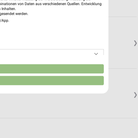
binationen von Daten aus verschiedenen Quellen. Entwicklung
 Inhalten.
gesendet werden.
e/App.
❯
n
❯