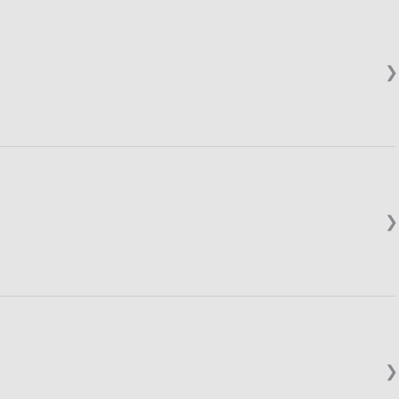
❯
❯
❯