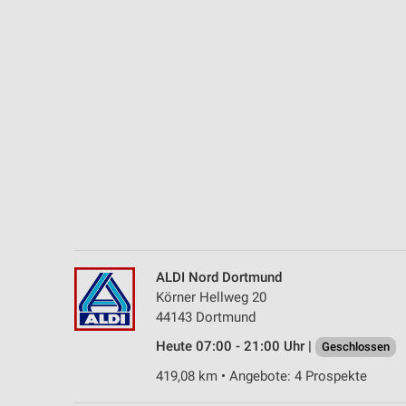
Messung der Performance von Inhalten
Analyse von Zielgruppen durch Statistiken oder Kombinationen 
Quellen
Entwicklung und Verbesserung der Angebote
Verwendung reduzierter Daten zur Auswahl von Inhalten
IAB-Besonderheiten:
Verwendung genauer Standortdaten
Geräte anhand von aktiv angeforderten Informationen identifizie
Nicht-IAB-Verarbeitungszwecke:
ALDI Nord Dortmund
Notwendig
Körner Hellweg 20
44143 Dortmund
Performance
Heute 07:00 - 21:00 Uhr |
Geschlossen
Funktional
419,08 km • Angebote: 4 Prospekte
Werbung