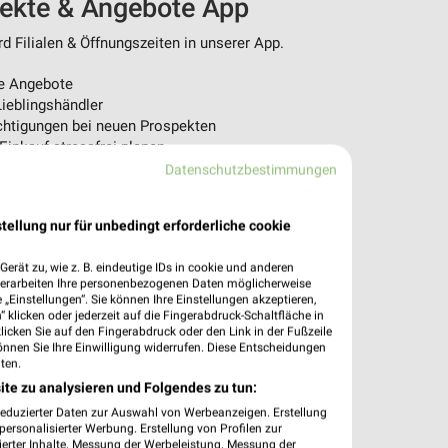
pekte & Angebote App
 Filialen & Öffnungszeiten in unserer App.
e Angebote
ieblingshändler
htigungen bei neuen Prospekten
 Einkauf stressfrei planen
Datenschutzbestimmungen
 App jetzt laden oder QR-Code scannen.
tellung nur für unbedingt erforderliche cookie
erät zu, wie z. B. eindeutige IDs in cookie und anderen
verarbeiten Ihre personenbezogenen Daten möglicherweise
„Einstellungen“. Sie können Ihre Einstellungen akzeptieren,
 klicken oder jederzeit auf die Fingerabdruck-Schaltfläche in
klicken Sie auf den Fingerabdruck oder den Link in der Fußzeile
önnen Sie Ihre Einwilligung widerrufen. Diese Entscheidungen
ten.
ite zu analysieren und Folgendes zu tun:
reduzierter Daten zur Auswahl von Werbeanzeigen. Erstellung
ersonalisierter Werbung. Erstellung von Profilen zur
ierter Inhalte. Messung der Werbeleistung. Messung der