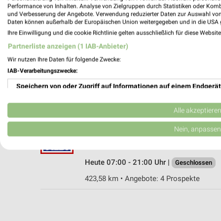
Performance von Inhalten. Analyse von Zielgruppen durch Statistiken oder Kom
und Verbesserung der Angebote. Verwendung reduzierter Daten zur Auswahl von
Daten können außerhalb der Europäischen Union weitergegeben und in die USA 
Ihre Einwilligung und die cookie Richtlinie gelten ausschließlich für diese Websit
ALDI Nord Dortmund
Partnerliste anzeigen (1 IAB-Anbieter)
Bornstraße 160
Wir nutzen Ihre Daten für folgende Zwecke:
44145 Dortmund
IAB-Verarbeitungszwecke:
Heute 07:00 - 20:00 Uhr |
Geschlossen
Speichern von oder Zugriff auf Informationen auf einem Endgerät
420,46 km • Angebote: 4 Prospekte
Verwendung reduzierter Daten zur Auswahl von Werbeanzeigen
Alle akzeptiere
ALDI Nord Dortmund
Erstellung von Profilen für personalisierte Werbung
Nein, anpassen
Joachimstraße 4
44147 Dortmund
Verwendung von Profilen zur Auswahl personalisierter Werbung
Heute 07:00 - 21:00 Uhr |
Geschlossen
Erstellung von Profilen zur Personalisierung von Inhalten
423,58 km • Angebote: 4 Prospekte
Verwendung von Profilen zur Auswahl personalisierter Inhalte
Messung der Werbeleistung