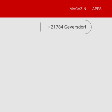
MAGAZIN
APPS
21784 Geversdorf