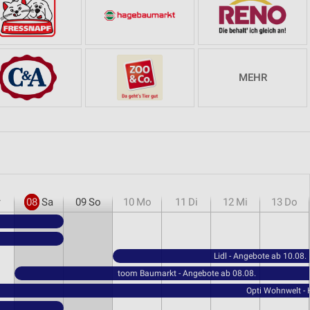
MEHR
r
08
Sa
09
So
10
Mo
11
Di
12
Mi
13
Do
Lidl - Angebote ab 10.08.
toom Baumarkt - Angebote ab 08.08.
Opti Wohnwelt -