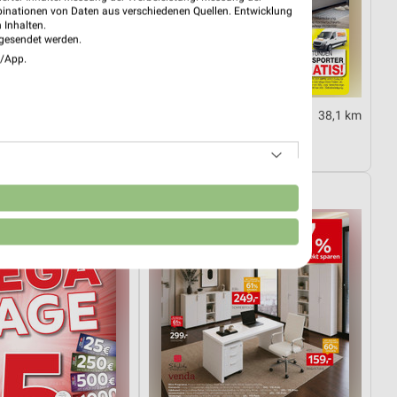
binationen von Daten aus verschiedenen Quellen. Entwicklung
 Inhalten.
gesendet werden.
e/App.
54,7 km
38,1 km
al
Hot Sommer Sale
4.08.
Gültig bis Sa. 29.08.
XXXLutz
n