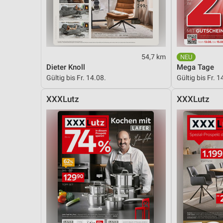
Messung der Performance von Inhalten
Analyse von Zielgruppen durch Statistiken oder Kombinationen 
Quellen
Entwicklung und Verbesserung der Angebote
54,7 km
Dieter Knoll
Mega Tage
Verwendung reduzierter Daten zur Auswahl von Inhalten
Gültig bis Fr. 14.08.
Gültig bis Fr. 1
IAB-Besonderheiten:
XXXLutz
XXXLutz
Verwendung genauer Standortdaten
Geräte anhand von aktiv angeforderten Informationen identifizie
Nicht-IAB-Verarbeitungszwecke:
Notwendig
Performance
Funktional
Werbung