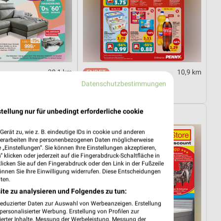
38,1 km
10,9 km
Sale
Angebote ab 03.08.
Datenschutzbestimmungen
29.08.
Noch heute gültig
tellung nur für unbedingt erforderliche cookie
Opti Wohnwelt
erät zu, wie z. B. eindeutige IDs in cookie und anderen
verarbeiten Ihre personenbezogenen Daten möglicherweise
„Einstellungen“. Sie können Ihre Einstellungen akzeptieren,
 klicken oder jederzeit auf die Fingerabdruck-Schaltfläche in
klicken Sie auf den Fingerabdruck oder den Link in der Fußzeile
önnen Sie Ihre Einwilligung widerrufen. Diese Entscheidungen
ten.
ite zu analysieren und Folgendes zu tun:
reduzierter Daten zur Auswahl von Werbeanzeigen. Erstellung
ersonalisierter Werbung. Erstellung von Profilen zur
ierter Inhalte. Messung der Werbeleistung. Messung der