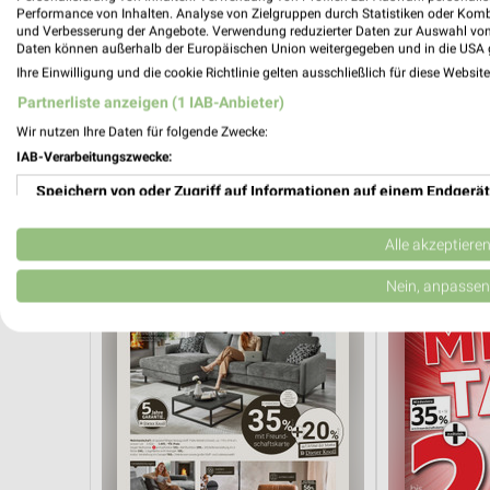
Performance von Inhalten. Analyse von Zielgruppen durch Statistiken oder Kom
und Verbesserung der Angebote. Verwendung reduzierter Daten zur Auswahl von
Daten können außerhalb der Europäischen Union weitergegeben und in die USA 
Ihre Einwilligung und die cookie Richtlinie gelten ausschließlich für diese Websit
Partnerliste anzeigen (1 IAB-Anbieter)
Wir nutzen Ihre Daten für folgende Zwecke:
14,2 km
IAB-Verarbeitungszwecke:
Angebote ab 03.08.
Wohnen Spezi
Noch heute gültig
Gültig bis Fr. 1
Speichern von oder Zugriff auf Informationen auf einem Endgerät
XXXLutz
XXXLutz
Verwendung reduzierter Daten zur Auswahl von Werbeanzeigen
Alle akzeptiere
Erstellung von Profilen für personalisierte Werbung
Nein, anpassen
Verwendung von Profilen zur Auswahl personalisierter Werbung
Erstellung von Profilen zur Personalisierung von Inhalten
Verwendung von Profilen zur Auswahl personalisierter Inhalte
Messung der Werbeleistung