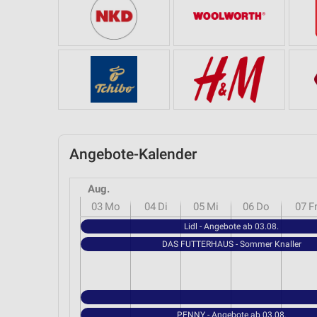
Angebote-Kalender
Aug.
03
Mo
04
Di
05
Mi
06
Do
07
F
Lidl - Angebote ab 03.08.
DAS FUTTERHAUS - Sommer Knaller
PENNY - Angebote ab 03.08.