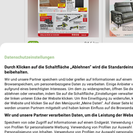
24,6 km
Angebote ab 08.08.
Hot Sommer 
Gültig bis Fr. 14.08.
Gültig bis Sa. 
Datenschutzeinstellungen
Durch Klicken auf die Schaltfläche „Ablehnen“ wird die Standardeins
EDEKA
XXXLutz
beibehalten.
Wir und unsere Partner speichern und/oder greifen auf Informationen auf einem G
Browserspeichern, um personenbezogene Daten zu verarbeiten. Einige Anbieter 
aufgrund eines berechtigten Interesses. Um dem zu widersprechen, öffnen Sie die 
ablehnen oder verwalten, indem Sie auf die Schaltfläche „Einstellungen verwalten“
der linken unteren Ecke der Website klicken. Um Ihre Einwilligung zu widerrufen, 
der Website und klicken Sie auf den Menüpunkt „Meine Daten“. Auf dieser Seite k
werden unseren Partnern mitgeteilt und haben keinen Einfluss auf die Browserda
Wir und unsere Partner verarbeiten Daten, um die Leistung der Webs
Speichern von oder Zugriff auf Informationen auf einem Endgerät. Verwendung 
von Profilen für personalisierte Werbung. Verwendung von Profilen zur Auswahl p
Personalisierung von Inhalten. Verwendung von Profilen zur Auswahl personalis