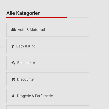
Alle Kategorien
Auto & Motorrad
Baby & Kind
Baumärkte
14
Fr
15
Sa
16
So
17
Mo
18
Di
19
Mi
Discounter
Drogerie & Parfümerie
 Hot Sommer Sale