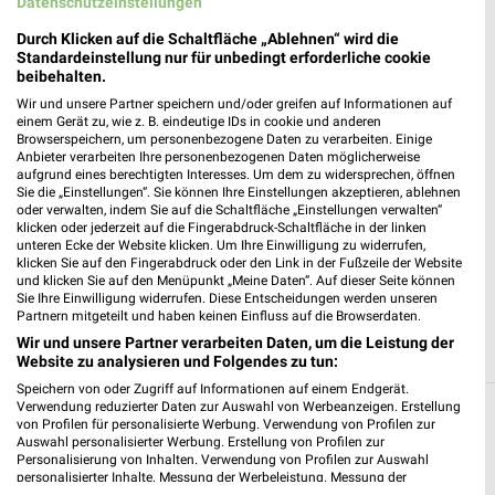
Datenschutzeinstellungen
Durch Klicken auf die Schaltfläche „Ablehnen“ wird die
Lidl Ansbach
Standardeinstellung nur für unbedingt erforderliche cookie
Rettistr. 1
beibehalten.
91522 Ansbach
❯
Wir und unsere Partner speichern und/oder greifen auf Informationen auf
einem Gerät zu, wie z. B. eindeutige IDs in cookie und anderen
Heute 07:00 - 20:00 Uhr |
Geöffnet
Browserspeichern, um personenbezogene Daten zu verarbeiten. Einige
Anbieter verarbeiten Ihre personenbezogenen Daten möglicherweise
408,26 km • Angebote: 2 Prospekte
aufgrund eines berechtigten Interesses. Um dem zu widersprechen, öffnen
Sie die „Einstellungen“. Sie können Ihre Einstellungen akzeptieren, ablehnen
oder verwalten, indem Sie auf die Schaltfläche „Einstellungen verwalten“
klicken oder jederzeit auf die Fingerabdruck-Schaltfläche in der linken
Action Ansbach
unteren Ecke der Website klicken. Um Ihre Einwilligung zu widerrufen,
Residenzstraße 2-6
klicken Sie auf den Fingerabdruck oder den Link in der Fußzeile der Website
91522 Ansbach
und klicken Sie auf den Menüpunkt „Meine Daten“. Auf dieser Seite können
❯
Sie Ihre Einwilligung widerrufen. Diese Entscheidungen werden unseren
Heute 09:00 - 20:00 Uhr |
Geöffnet
Partnern mitgeteilt und haben keinen Einfluss auf die Browserdaten.
Wir und unsere Partner verarbeiten Daten, um die Leistung der
408,88 km • Angebote: 1 Prospekt
Website zu analysieren und Folgendes zu tun:
Speichern von oder Zugriff auf Informationen auf einem Endgerät.
Verwendung reduzierter Daten zur Auswahl von Werbeanzeigen. Erstellung
von Profilen für personalisierte Werbung. Verwendung von Profilen zur
Discounter Angebote und Prospekte für
Auswahl personalisierter Werbung. Erstellung von Profilen zur
Geslau
Personalisierung von Inhalten. Verwendung von Profilen zur Auswahl
personalisierter Inhalte. Messung der Werbeleistung. Messung der
Performance von Inhalten. Analyse von Zielgruppen durch Statistiken oder