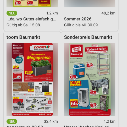
Verwendung reduzierter Daten zur Auswahl von
Inhalten
1,2 km
48,2 km
...da, wo Gutes einfach günstiger ist!
Sommer 2026
IAB-Besonderheiten:
Gültig ab Sa. 15.08.
Gültig bis Mi. 30.09.
Verwendung genauer Standortdaten
toom Baumarkt
Sonderpreis Baumarkt
Geräte anhand von aktiv angeforderten
Informationen identifizieren
Nicht-IAB-Verarbeitungszwecke:
Notwendig
Performance
Funktional
Werbung
32,4 km
1,2 km