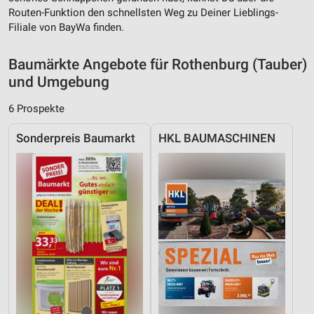
Werbeanzeigen
Routen-Funktion den schnellsten Weg zu Deiner Lieblings-
Filiale von BayWa finden.
Erstellung von Profilen für personalisierte
Werbung
Baumärkte Angebote für Rothenburg (Tauber)
Verwendung von Profilen zur Auswahl
und Umgebung
personalisierter Werbung
6 Prospekte
Erstellung von Profilen zur Personalisierung
von Inhalten
Sonderpreis Baumarkt
HKL BAUMASCHINEN
Verwendung von Profilen zur Auswahl
personalisierter Inhalte
Messung der Werbeleistung
Messung der Performance von Inhalten
Analyse von Zielgruppen durch Statistiken oder
Kombinationen von Daten aus verschiedenen
Quellen
Entwicklung und Verbesserung der Angebote