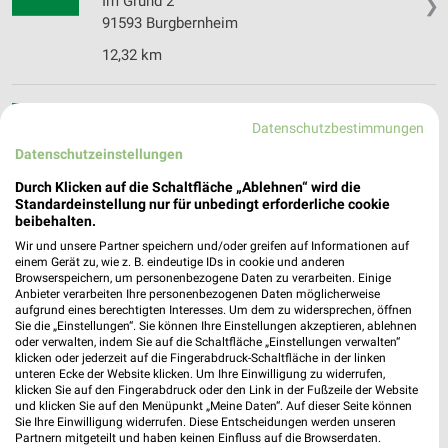
Im Grund 2
❯
91593 Burgbernheim
12,32 km
BayWa AG Technik Servicezentrum Ergersheim
Datenschutzbestimmungen
Ermetzhofen 164
❯
Datenschutzeinstellungen
91465 Ergersheim
Durch Klicken auf die Schaltfläche „Ablehnen“ wird die
15,11 km
Standardeinstellung nur für unbedingt erforderliche cookie
beibehalten.
Wir und unsere Partner speichern und/oder greifen auf Informationen auf
BayWa AG Energie Tankstelle Uffenheim
einem Gerät zu, wie z. B. eindeutige IDs in cookie und anderen
Südring 1
Browserspeichern, um personenbezogene Daten zu verarbeiten. Einige
❯
97215 Uffenheim
Anbieter verarbeiten Ihre personenbezogenen Daten möglicherweise
aufgrund eines berechtigten Interesses. Um dem zu widersprechen, öffnen
18,25 km
Sie die „Einstellungen“. Sie können Ihre Einstellungen akzeptieren, ablehnen
oder verwalten, indem Sie auf die Schaltfläche „Einstellungen verwalten“
klicken oder jederzeit auf die Fingerabdruck-Schaltfläche in der linken
unteren Ecke der Website klicken. Um Ihre Einwilligung zu widerrufen,
klicken Sie auf den Fingerabdruck oder den Link in der Fußzeile der Website
und klicken Sie auf den Menüpunkt „Meine Daten“. Auf dieser Seite können
Sie Ihre Einwilligung widerrufen. Diese Entscheidungen werden unseren
Partnern mitgeteilt und haben keinen Einfluss auf die Browserdaten.