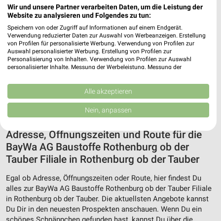
Wir und unsere Partner verarbeiten Daten, um die Leistung der
Website zu analysieren und Folgendes zu tun:
Speichern von oder Zugriff auf Informationen auf einem Endgerät.
Verwendung reduzierter Daten zur Auswahl von Werbeanzeigen. Erstellung
von Profilen für personalisierte Werbung. Verwendung von Profilen zur
Auswahl personalisierter Werbung. Erstellung von Profilen zur
Personalisierung von Inhalten. Verwendung von Profilen zur Auswahl
personalisierter Inhalte. Messung der Werbeleistung. Messung der
Performance von Inhalten. Analyse von Zielgruppen durch Statistiken oder
Kombinationen von Daten aus verschiedenen Quellen. Entwicklung und
Verbesserung der Angebote. Verwendung reduzierter Daten zur Auswahl
Alle akzeptieren
von Inhalten.
Daten können außerhalb der Europäischen Union weitergegeben und in die
Nein, anpassen
USA gesendet werden.
Ihre Einwilligung und die cookie Richtlinie gelten ausschließlich für diese
Adresse, Öffnungszeiten und Route für die
Website/App.
BayWa AG Baustoffe Rothenburg ob der
Partnerliste anzeigen (1 IAB-Anbieter)
Tauber Filiale in Rothenburg ob der Tauber
Wir nutzen Ihre Daten für folgende Zwecke:
IAB-Verarbeitungszwecke:
Egal ob Adresse, Öffnungszeiten oder Route, hier findest Du
Speichern von oder Zugriff auf Informationen
alles zur BayWa AG Baustoffe Rothenburg ob der Tauber Filiale
auf einem Endgerät
in Rothenburg ob der Tauber. Die aktuellsten Angebote kannst
Du Dir in den neuesten Prospekten anschauen. Wenn Du ein
Verwendung reduzierter Daten zur Auswahl von
schönes Schnäppchen gefunden hast, kannst Du über die