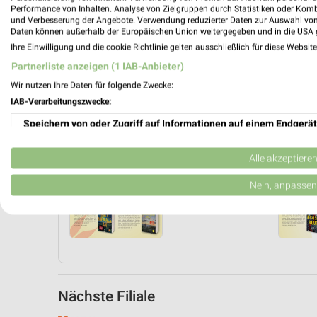
Performance von Inhalten. Analyse von Zielgruppen durch Statistiken oder Kom
und Verbesserung der Angebote. Verwendung reduzierter Daten zur Auswahl von
Daten können außerhalb der Europäischen Union weitergegeben und in die USA 
Ihre Einwilligung und die cookie Richtlinie gelten ausschließlich für diese Websit
Partnerliste anzeigen (1 IAB-Anbieter)
Wir nutzen Ihre Daten für folgende Zwecke:
IAB-Verarbeitungszwecke:
Speichern von oder Zugriff auf Informationen auf einem Endgerät
Verwendung reduzierter Daten zur Auswahl von Werbeanzeigen
Angebote Seite 2
Alle akzeptiere
Mission
Erstellung von Profilen für personalisierte Werbung
Nein, anpassen
Spiel
Verwendung von Profilen zur Auswahl personalisierter Werbung
Erstellung von Profilen zur Personalisierung von Inhalten
Verwendung von Profilen zur Auswahl personalisierter Inhalte
Nächste Filiale
Messung der Werbeleistung