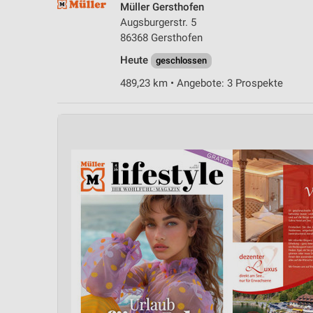
Müller Gersthofen
Messung der Performance von Inhalten
Augsburgerstr. 5
86368 Gersthofen
Analyse von Zielgruppen durch Statistiken oder Kombinationen 
Quellen
Heute
geschlossen
Entwicklung und Verbesserung der Angebote
489,23 km • Angebote: 3 Prospekte
Verwendung reduzierter Daten zur Auswahl von Inhalten
IAB-Besonderheiten:
Verwendung genauer Standortdaten
Geräte anhand von aktiv angeforderten Informationen identifizie
Nicht-IAB-Verarbeitungszwecke:
Notwendig
Performance
Funktional
Werbung