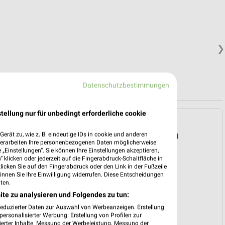
❯
Datenschutzbestimmungen
tellung nur für unbedingt erforderliche cookie
Müller Prospekt für
Gersthofen ab Mi. den
erät zu, wie z. B. eindeutige IDs in cookie und anderen
verarbeiten Ihre personenbezogenen Daten möglicherweise
01.07.
„Einstellungen“. Sie können Ihre Einstellungen akzeptieren,
 klicken oder jederzeit auf die Fingerabdruck-Schaltfläche in
Taschenbücher
klicken Sie auf den Fingerabdruck oder den Link in der Fußzeile
önnen Sie Ihre Einwilligung widerrufen. Diese Entscheidungen
Gültig von 01. Jul. bis 30. Sep.
ten.
📅
Kalendereintrag erstellen
ite zu analysieren und Folgendes zu tun:
❯
reduzierter Daten zur Auswahl von Werbeanzeigen. Erstellung
ersonalisierter Werbung. Erstellung von Profilen zur
PROSPEKT BLÄTTERN
ierter Inhalte. Messung der Werbeleistung. Messung der