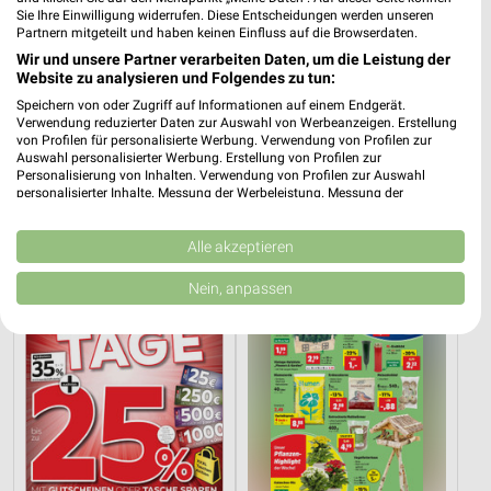
Sie Ihre Einwilligung widerrufen. Diese Entscheidungen werden unseren
Partnern mitgeteilt und haben keinen Einfluss auf die Browserdaten.
Wir und unsere Partner verarbeiten Daten, um die Leistung der
Website zu analysieren und Folgendes zu tun:
Speichern von oder Zugriff auf Informationen auf einem Endgerät.
2,4 km
2,4 km
Verwendung reduzierter Daten zur Auswahl von Werbeanzeigen. Erstellung
von Profilen für personalisierte Werbung. Verwendung von Profilen zur
Wohnen Spezial
Dieter Knoll
Auswahl personalisierter Werbung. Erstellung von Profilen zur
Gültig bis Fr. 14.08.
Gültig bis Fr. 14.08.
Personalisierung von Inhalten. Verwendung von Profilen zur Auswahl
personalisierter Inhalte. Messung der Werbeleistung. Messung der
Performance von Inhalten. Analyse von Zielgruppen durch Statistiken oder
XXXLutz
Thomas Philipps
Kombinationen von Daten aus verschiedenen Quellen. Entwicklung und
Verbesserung der Angebote. Verwendung reduzierter Daten zur Auswahl
Alle akzeptieren
von Inhalten.
Daten können außerhalb der Europäischen Union weitergegeben und in die
Nein, anpassen
USA gesendet werden.
Ihre Einwilligung und die cookie Richtlinie gelten ausschließlich für diese
Website/App.
Partnerliste anzeigen (1 IAB-Anbieter)
Wir nutzen Ihre Daten für folgende Zwecke:
IAB-Verarbeitungszwecke:
Speichern von oder Zugriff auf Informationen
auf einem Endgerät