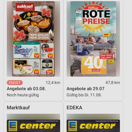
12,4 km
47,8 km
Angebote ab 03.08.
Angebote ab 29.07
Noch heute gültig
Gültig bis Di. 11.08.
Marktkauf
EDEKA