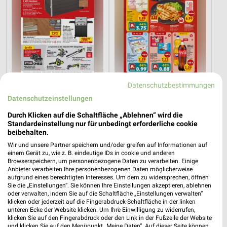
Datenschutzbestimmungen
32,2 km
4,2 km
Datenschutzeinstellungen
Angebote ab 08.08.
Angebote ab 03.08.
Gültig bis Fr. 14.08.
Noch heute gültig
Durch Klicken auf die Schaltfläche „Ablehnen“ wird die
Standardeinstellung nur für unbedingt erforderliche cookie
XXXLutz
XXXLutz
beibehalten.
Wir und unsere Partner speichern und/oder greifen auf Informationen auf
einem Gerät zu, wie z. B. eindeutige IDs in cookie und anderen
Browserspeichern, um personenbezogene Daten zu verarbeiten. Einige
Anbieter verarbeiten Ihre personenbezogenen Daten möglicherweise
aufgrund eines berechtigten Interesses. Um dem zu widersprechen, öffnen
Sie die „Einstellungen“. Sie können Ihre Einstellungen akzeptieren, ablehnen
oder verwalten, indem Sie auf die Schaltfläche „Einstellungen verwalten“
klicken oder jederzeit auf die Fingerabdruck-Schaltfläche in der linken
unteren Ecke der Website klicken. Um Ihre Einwilligung zu widerrufen,
klicken Sie auf den Fingerabdruck oder den Link in der Fußzeile der Website
und klicken Sie auf den Menüpunkt „Meine Daten“. Auf dieser Seite können