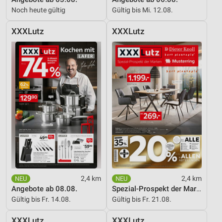
Noch heute gültig
Gültig bis Mi. 12.08.
Entwicklung und Verbesserung der Angebote
XXXLutz
XXXLutz
Verwendung reduzierter Daten zur Auswahl von
Inhalten
IAB-Besonderheiten:
Verwendung genauer Standortdaten
Geräte anhand von aktiv angeforderten
Informationen identifizieren
Nicht-IAB-Verarbeitungszwecke:
Notwendig
Performance
Funktional
2,4 km
2,4 km
Angebote ab 08.08.
Spezial-Prospekt der Marken
Werbung
Gültig bis Fr. 14.08.
Gültig bis Fr. 21.08.
XXXLutz
XXXLutz