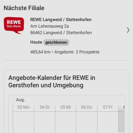
Nächste Filiale
REWE Langweid / Stettenhofen
Am Lehenauweg 2a
❯
86462 Langweid / Stettenhofen
Heute
geschlossen
485,64 km • Angebote: 2 Prospekte
Angebote-Kalender für REWE in
Gersthofen und Umgebung
Aug.
03
Mo
04
Di
05
Mi
06
Do
07
Fr
08
S