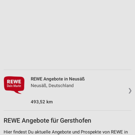
IAB-Besonderheiten:
Verwendung genauer Standortdaten
Geräte anhand von aktiv angeforderten
Informationen identifizieren
Nicht-IAB-Verarbeitungszwecke:
Notwendig
Performance
Funktional
REWE Angebote in Neusäß
Neusäß, Deutschland
Werbung
❯
493,52 km
REWE Angebote für Gersthofen
Hier findest Du aktuelle Angebote und Prospekte von REWE in