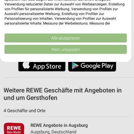
Verwendung reduzierter Daten zur Auswahl von Werbeanzeigen. Erstellung
von Profilen für personalisierte Werbung. Verwendung von Profilen zur
✔
Standortgenaue Angebote
Auswahl personalisierter Werbung. Erstellung von Profilen zur
✔
Folge deinem Lieblingshändler
Personalisierung von Inhalten. Verwendung von Profilen zur Auswahl
personalisierter Inhalte. Messung der Werbeleistung. Messung der
✔
Push-Benachrichtigungen bei neuen Prospekten
Performance von Inhalten. Analyse von Zielgruppen durch Statistiken oder
✔
Einkaufsliste - Einkauf stressfrei planen
Kombinationen von Daten aus verschiedenen Quellen. Entwicklung und
Verbesserung der Angebote. Verwendung reduzierter Daten zur Auswahl
Alle akzeptieren
von Inhalten.
JETZT LADEN UND SPAREN!
Daten können außerhalb der Europäischen Union weitergegeben und in die
Nein, anpassen
USA gesendet werden.
Ihre Einwilligung und die cookie Richtlinie gelten ausschließlich für diese
Website/App.
Partnerliste anzeigen (1 IAB-Anbieter)
Wir nutzen Ihre Daten für folgende Zwecke:
IAB-Verarbeitungszwecke:
Weitere REWE Geschäfte mit Angeboten in
Speichern von oder Zugriff auf Informationen
und um Gersthofen
auf einem Endgerät
4 Geschäfte und Orte
Verwendung reduzierter Daten zur Auswahl von
Werbeanzeigen
REWE Angebote in Augsburg
Erstellung von Profilen für personalisierte
Augsburg, Deutschland