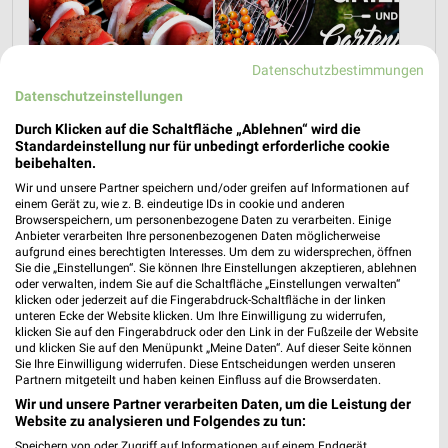
Datenschutzbestimmungen
Datenschutzeinstellungen
Rezepte und Pfingstangebote bei REWE!
Grillangebote zum Vatertag bei REWE!
Durch Klicken auf die Schaltfläche „Ablehnen“ wird die
21.05.2026
12.05.2026
Standardeinstellung nur für unbedingt erforderliche cookie
beibehalten.
Im
weekli Magazin
erwarten dich neben Infos zu REWE
Wir und unsere Partner speichern und/oder greifen auf Informationen auf
einem Gerät zu, wie z. B. eindeutige IDs in cookie und anderen
auch clevere Spartipps für den Familienalltag, Ideen zur
Browserspeichern, um personenbezogene Daten zu verarbeiten. Einige
Haushaltsplanung und einfache Wege, dein Budget
Anbieter verarbeiten Ihre personenbezogenen Daten möglicherweise
nachhaltig zu entlasten.
aufgrund eines berechtigten Interesses. Um dem zu widersprechen, öffnen
Sie die „Einstellungen“. Sie können Ihre Einstellungen akzeptieren, ablehnen
oder verwalten, indem Sie auf die Schaltfläche „Einstellungen verwalten“
klicken oder jederzeit auf die Fingerabdruck-Schaltfläche in der linken
unteren Ecke der Website klicken. Um Ihre Einwilligung zu widerrufen,
klicken Sie auf den Fingerabdruck oder den Link in der Fußzeile der Website
und klicken Sie auf den Menüpunkt „Meine Daten“. Auf dieser Seite können
Sie Ihre Einwilligung widerrufen. Diese Entscheidungen werden unseren
Partnern mitgeteilt und haben keinen Einfluss auf die Browserdaten.
weekli - Prospekte & Angebote App
Wir und unsere Partner verarbeiten Daten, um die Leistung der
Website zu analysieren und Folgendes zu tun:
Alle REWE Angebote immer griffbereit – mit der kostenlosen
weekli App für iOS & Android.
Speichern von oder Zugriff auf Informationen auf einem Endgerät.