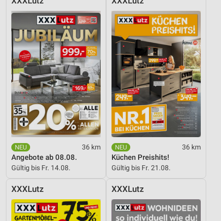
XXXLutz
XXXLutz
personalisierter Inhalte
Messung der Werbeleistung
Messung der Performance von Inhalten
Analyse von Zielgruppen durch Statistiken oder
Kombinationen von Daten aus verschiedenen
Quellen
Entwicklung und Verbesserung der Angebote
Verwendung reduzierter Daten zur Auswahl von
Inhalten
36 km
36 km
IAB-Besonderheiten:
Angebote ab 08.08.
Küchen Preishits!
Verwendung genauer Standortdaten
Gültig bis Fr. 14.08.
Gültig bis Fr. 21.08.
Geräte anhand von aktiv angeforderten
XXXLutz
XXXLutz
Informationen identifizieren
Nicht-IAB-Verarbeitungszwecke: