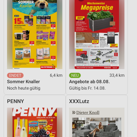
6,4 km
33,4 km
Sommer Knaller
Angebote ab 08.08.
Noch heute gültig
Gültig bis Fr. 14.08.
PENNY
XXXLutz