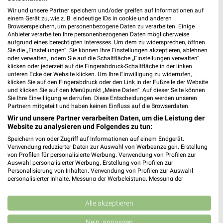
Wir und unsere Partner speichern und/oder greifen auf Informationen auf
einem Gerät zu, wie z. B. eindeutige IDs in cookie und anderen
3 km
36 km
Browserspeichern, um personenbezogene Daten zu verarbeiten. Einige
Angebote ab 03.08.
Mega Tage
Anbieter verarbeiten Ihre personenbezogenen Daten möglicherweise
aufgrund eines berechtigten Interesses. Um dem zu widersprechen, öffnen
Noch heute gültig
Gültig bis Fr. 14.08.
Sie die „Einstellungen“. Sie können Ihre Einstellungen akzeptieren, ablehnen
oder verwalten, indem Sie auf die Schaltfläche „Einstellungen verwalten“
XXXLutz
XXXLutz
klicken oder jederzeit auf die Fingerabdruck-Schaltfläche in der linken
unteren Ecke der Website klicken. Um Ihre Einwilligung zu widerrufen,
klicken Sie auf den Fingerabdruck oder den Link in der Fußzeile der Website
und klicken Sie auf den Menüpunkt „Meine Daten“. Auf dieser Seite können
Sie Ihre Einwilligung widerrufen. Diese Entscheidungen werden unseren
Partnern mitgeteilt und haben keinen Einfluss auf die Browserdaten.
Wir und unsere Partner verarbeiten Daten, um die Leistung der
Website zu analysieren und Folgendes zu tun:
Speichern von oder Zugriff auf Informationen auf einem Endgerät.
Verwendung reduzierter Daten zur Auswahl von Werbeanzeigen. Erstellung
von Profilen für personalisierte Werbung. Verwendung von Profilen zur
Auswahl personalisierter Werbung. Erstellung von Profilen zur
Personalisierung von Inhalten. Verwendung von Profilen zur Auswahl
personalisierter Inhalte. Messung der Werbeleistung. Messung der
Performance von Inhalten. Analyse von Zielgruppen durch Statistiken oder
Kombinationen von Daten aus verschiedenen Quellen. Entwicklung und
Verbesserung der Angebote. Verwendung reduzierter Daten zur Auswahl
Alle akzeptieren
von Inhalten.
36 km
36 km
Daten können außerhalb der Europäischen Union weitergegeben und in die
Nein, anpassen