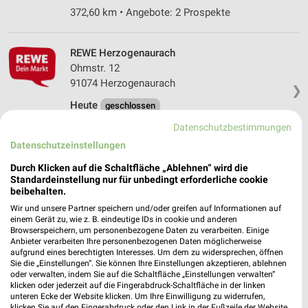
372,60 km • Angebote: 2 Prospekte
REWE Herzogenaurach
Ohmstr. 12
91074 Herzogenaurach
❯
Heute
geschlossen
Datenschutzbestimmungen
371,32 km • Angebote: 2 Prospekte
Datenschutzeinstellungen
Durch Klicken auf die Schaltfläche „Ablehnen“ wird die
Massak Schlüsselfeld
Standardeinstellung nur für unbedingt erforderliche cookie
Bamberger Str. 38
beibehalten.
96132 Schlüsselfeld
❯
Wir und unsere Partner speichern und/oder greifen auf Informationen auf
einem Gerät zu, wie z. B. eindeutige IDs in cookie und anderen
Heute
geschlossen
Browserspeichern, um personenbezogene Daten zu verarbeiten. Einige
Anbieter verarbeiten Ihre personenbezogenen Daten möglicherweise
362,77 km • Angebote: 1 Prospekt
aufgrund eines berechtigten Interesses. Um dem zu widersprechen, öffnen
Sie die „Einstellungen“. Sie können Ihre Einstellungen akzeptieren, ablehnen
oder verwalten, indem Sie auf die Schaltfläche „Einstellungen verwalten“
Edeka Massak Schlüsselfeld
klicken oder jederzeit auf die Fingerabdruck-Schaltfläche in der linken
unteren Ecke der Website klicken. Um Ihre Einwilligung zu widerrufen,
Tannenberg 2
klicken Sie auf den Fingerabdruck oder den Link in der Fußzeile der Website