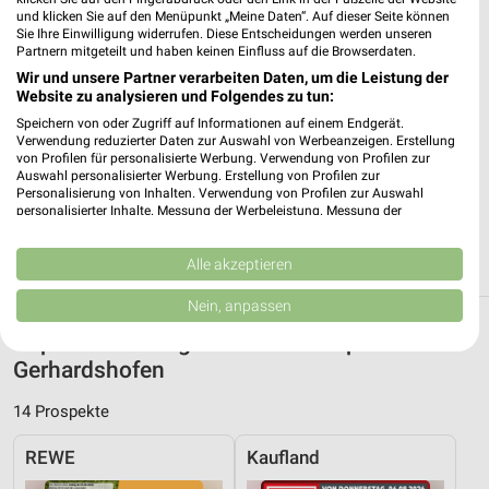
96132 Schlüsselfeld
und klicken Sie auf den Menüpunkt „Meine Daten“. Auf dieser Seite können
❯
Sie Ihre Einwilligung widerrufen. Diese Entscheidungen werden unseren
Heute
geschlossen
Partnern mitgeteilt und haben keinen Einfluss auf die Browserdaten.
Wir und unsere Partner verarbeiten Daten, um die Leistung der
362,80 km
Website zu analysieren und Folgendes zu tun:
Speichern von oder Zugriff auf Informationen auf einem Endgerät.
Verwendung reduzierter Daten zur Auswahl von Werbeanzeigen. Erstellung
REWE Adelsdorf
von Profilen für personalisierte Werbung. Verwendung von Profilen zur
Hochstr. 21
Auswahl personalisierter Werbung. Erstellung von Profilen zur
91325 Adelsdorf
Personalisierung von Inhalten. Verwendung von Profilen zur Auswahl
❯
personalisierter Inhalte. Messung der Werbeleistung. Messung der
Heute
Performance von Inhalten. Analyse von Zielgruppen durch Statistiken oder
geschlossen
Kombinationen von Daten aus verschiedenen Quellen. Entwicklung und
359,36 km • Angebote: 2 Prospekte
Verbesserung der Angebote. Verwendung reduzierter Daten zur Auswahl
Alle akzeptieren
von Inhalten.
Daten können außerhalb der Europäischen Union weitergegeben und in die
Nein, anpassen
USA gesendet werden.
Supermärkte Angebote und Prospekte für
Ihre Einwilligung und die cookie Richtlinie gelten ausschließlich für diese
Website/App.
Gerhardshofen
Partnerliste anzeigen (1 IAB-Anbieter)
14 Prospekte
Wir nutzen Ihre Daten für folgende Zwecke:
IAB-Verarbeitungszwecke:
REWE
Kaufland
Speichern von oder Zugriff auf Informationen