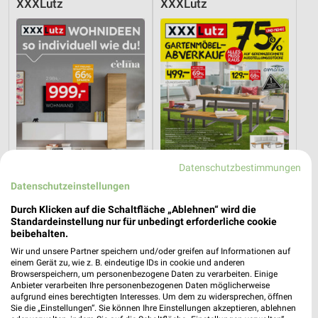
XXXLutz
XXXLutz
Datenschutzbestimmungen
Datenschutzeinstellungen
Durch Klicken auf die Schaltfläche „Ablehnen“ wird die
19,6 km
19,6 km
Standardeinstellung nur für unbedingt erforderliche cookie
Wohnideen so individuell wie du!
Gartenmöbel-Abverkauf
beibehalten.
Gültig bis Fr. 14.08.
Gültig bis Fr. 28.08.
Wir und unsere Partner speichern und/oder greifen auf Informationen auf
einem Gerät zu, wie z. B. eindeutige IDs in cookie und anderen
Opti Wohnwelt
XXXLutz
Browserspeichern, um personenbezogene Daten zu verarbeiten. Einige
Anbieter verarbeiten Ihre personenbezogenen Daten möglicherweise
aufgrund eines berechtigten Interesses. Um dem zu widersprechen, öffnen
Sie die „Einstellungen“. Sie können Ihre Einstellungen akzeptieren, ablehnen