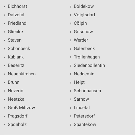
›
Eichhorst
›
Boldekow
›
Datzetal
›
Voigtsdorf
›
Friedland
›
Cölpin
›
Glienke
›
Grischow
›
Staven
›
Werder
›
Schönbeck
›
Galenbeck
›
Kublank
›
Trollenhagen
›
Beseritz
›
Siedenbollentin
›
Neuenkirchen
›
Neddemin
›
Brunn
›
Helpt
›
Neverin
›
Schönhausen
›
Neetzka
›
Sarnow
›
Groß Miltzow
›
Lindetal
›
Pragsdorf
›
Petersdorf
›
Sponholz
›
Spantekow