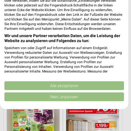
oder verwalten, indem Sie auf die Schaltfläche „Einstellungen verwalten“
klicken oder jederzeit auf die Fingerabdruck-Schaltfläche in der linken
unteren Ecke der Website klicken. Um Ihre Einwilligung zu widerrufen,
klicken Sie auf den Fingerabdruck oder den Link in der Fußzeile der Website
und klicken Sie auf den Menüpunkt „Meine Daten“. Auf dieser Seite können
Sie Ihre Einwilligung widerrufen. Diese Entscheidungen werden unseren
Partnern mitgeteilt und haben keinen Einfluss auf die Browserdaten.
Wir und unsere Partner verarbeiten Daten, um die Leistung der
Website zu analysieren und Folgendes zu tun:
Speichern von oder Zugriff auf Informationen auf einem Endgerät.
Verwendung reduzierter Daten zur Auswahl von Werbeanzeigen. Erstellung
von Profilen für personalisierte Werbung. Verwendung von Profilen zur
Auswahl personalisierter Werbung. Erstellung von Profilen zur
Personalisierung von Inhalten. Verwendung von Profilen zur Auswahl
20,6 km
19,6 km
personalisierter Inhalte. Messung der Werbeleistung. Messung der
Speisen Highlight
Junges Wohnen
Performance von Inhalten. Analyse von Zielgruppen durch Statistiken oder
Kombinationen von Daten aus verschiedenen Quellen. Entwicklung und
Gültig bis Mi. 30.09.
Gültig bis Fr. 14.08.
Verbesserung der Angebote. Verwendung reduzierter Daten zur Auswahl
Alle akzeptieren
von Inhalten.
Thomas Philipps
XXXLutz
Daten können außerhalb der Europäischen Union weitergegeben und in die
Nein, anpassen
USA gesendet werden.
Ihre Einwilligung und die cookie Richtlinie gelten ausschließlich für diese
Website/App.
Partnerliste anzeigen (1 IAB-Anbieter)
Wir nutzen Ihre Daten für folgende Zwecke: