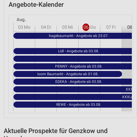
Angebote-Kalender
Aug.
03
Mo
04
Di
05
Mi
06
Do
07
Fr
08
S
hagebaumarkt - Angebote ab 25.07.
Lidl - Angebote ab 03.08.
PENNY - Angebote ab 03.08.
toom Baumarkt - Angebote ab 01.08.
EDEKA - Angebote ab 03.08.
XXXLut
XXXLutz 
REWE - Angebote ab 03.08.
Aktuelle Prospekte für Genzkow und