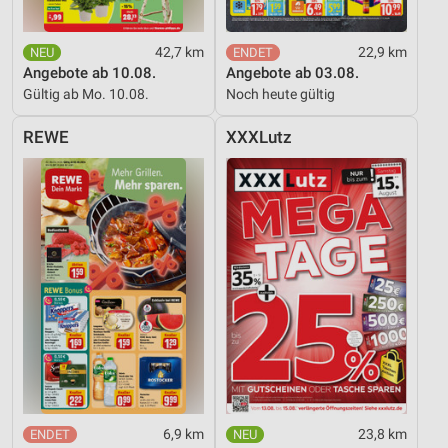
42,7 km
22,9 km
Angebote ab 10.08.
Angebote ab 03.08.
Gültig ab Mo. 10.08.
Noch heute gültig
REWE
XXXLutz
6,9 km
23,8 km