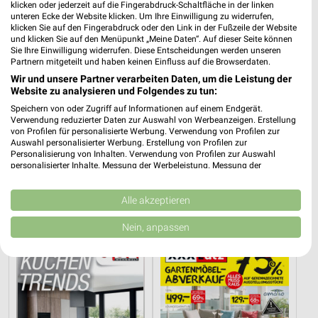
klicken oder jederzeit auf die Fingerabdruck-Schaltfläche in der linken
unteren Ecke der Website klicken. Um Ihre Einwilligung zu widerrufen,
klicken Sie auf den Fingerabdruck oder den Link in der Fußzeile der Website
und klicken Sie auf den Menüpunkt „Meine Daten“. Auf dieser Seite können
Sie Ihre Einwilligung widerrufen. Diese Entscheidungen werden unseren
Partnern mitgeteilt und haben keinen Einfluss auf die Browserdaten.
Wir und unsere Partner verarbeiten Daten, um die Leistung der
Website zu analysieren und Folgendes zu tun:
Speichern von oder Zugriff auf Informationen auf einem Endgerät.
Verwendung reduzierter Daten zur Auswahl von Werbeanzeigen. Erstellung
von Profilen für personalisierte Werbung. Verwendung von Profilen zur
Auswahl personalisierter Werbung. Erstellung von Profilen zur
Personalisierung von Inhalten. Verwendung von Profilen zur Auswahl
personalisierter Inhalte. Messung der Werbeleistung. Messung der
23,8 km
23,8 km
Performance von Inhalten. Analyse von Zielgruppen durch Statistiken oder
Küchen Preishits!
Angebote ab 08.08.
Kombinationen von Daten aus verschiedenen Quellen. Entwicklung und
Gültig bis Fr. 21.08.
Gültig bis Fr. 14.08.
Verbesserung der Angebote. Verwendung reduzierter Daten zur Auswahl
Alle akzeptieren
von Inhalten.
Daten können außerhalb der Europäischen Union weitergegeben und in die
Nein, anpassen
Opti Wohnwelt
XXXLutz
USA gesendet werden.
Ihre Einwilligung und die cookie Richtlinie gelten ausschließlich für diese
Website/App.
Partnerliste anzeigen (1 IAB-Anbieter)
Wir nutzen Ihre Daten für folgende Zwecke:
IAB-Verarbeitungszwecke: