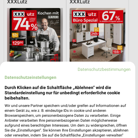
XXXLutz
XXXLutz
Datenschutzbestimmungen
Datenschutzeinstellungen
Durch Klicken auf die Schaltfläche „Ablehnen“ wird die
Standardeinstellung nur für unbedingt erforderliche cookie
23,8 km
23,8 km
beibehalten.
Angebote ab 08.08.
Büro Spezial
Wir und unsere Partner speichern und/oder greifen auf Informationen auf
Gültig bis Fr. 14.08.
Gültig bis Fr. 14.08.
einem Gerät zu, wie z. B. eindeutige IDs in cookie und anderen
Browserspeichern, um personenbezogene Daten zu verarbeiten. Einige
XXXLutz
XXXLutz
Anbieter verarbeiten Ihre personenbezogenen Daten möglicherweise
aufgrund eines berechtigten Interesses. Um dem zu widersprechen, öffnen
Sie die „Einstellungen“. Sie können Ihre Einstellungen akzeptieren, ablehnen
oder verwalten, indem Sie auf die Schaltfläche „Einstellungen verwalten“