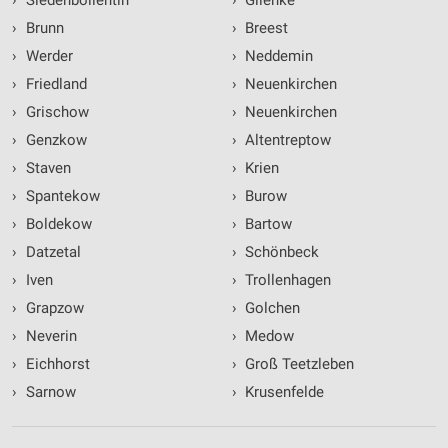
›
Siedenbollentin
›
Glienke
›
Brunn
›
Breest
›
Werder
›
Neddemin
›
Friedland
›
Neuenkirchen
›
Grischow
›
Neuenkirchen
›
Genzkow
›
Altentreptow
›
Staven
›
Krien
›
Spantekow
›
Burow
›
Boldekow
›
Bartow
›
Datzetal
›
Schönbeck
›
Iven
›
Trollenhagen
›
Grapzow
›
Golchen
›
Neverin
›
Medow
›
Eichhorst
›
Groß Teetzleben
›
Sarnow
›
Krusenfelde