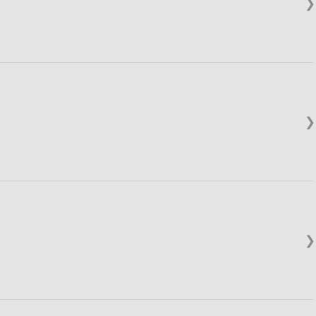
❯
❯
❯