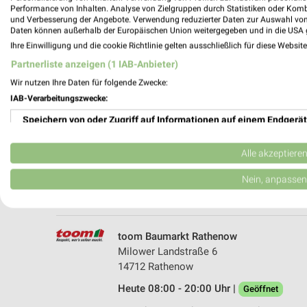
Performance von Inhalten. Analyse von Zielgruppen durch Statistiken oder Kom
und Verbesserung der Angebote. Verwendung reduzierter Daten zur Auswahl von
Daten können außerhalb der Europäischen Union weitergegeben und in die USA 
Ihre Einwilligung und die cookie Richtlinie gelten ausschließlich für diese Websit
Partnerliste anzeigen (1 IAB-Anbieter)
Wir nutzen Ihre Daten für folgende Zwecke:
IAB-Verarbeitungszwecke:
Speichern von oder Zugriff auf Informationen auf einem Endgerät
hagebaumarkt Tangermünde
Kirschallee 11/Hansepa
Verwendung reduzierter Daten zur Auswahl von Werbeanzeigen
39590 Tangermünde
Alle akzeptiere
Heute 09:00 - 19:00 Uhr |
Geöffnet
Erstellung von Profilen für personalisierte Werbung
Nein, anpassen
97,10 km
Verwendung von Profilen zur Auswahl personalisierter Werbung
Erstellung von Profilen zur Personalisierung von Inhalten
toom Baumarkt Rathenow
Milower Landstraße 6
Verwendung von Profilen zur Auswahl personalisierter Inhalte
14712 Rathenow
Heute 08:00 - 20:00 Uhr |
Messung der Werbeleistung
Geöffnet