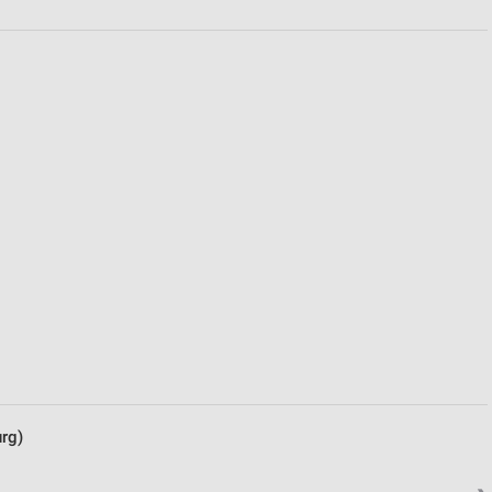
von Daten aus verschiedenen
ren
rg)