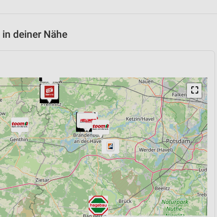
 in deiner Nähe
⛶