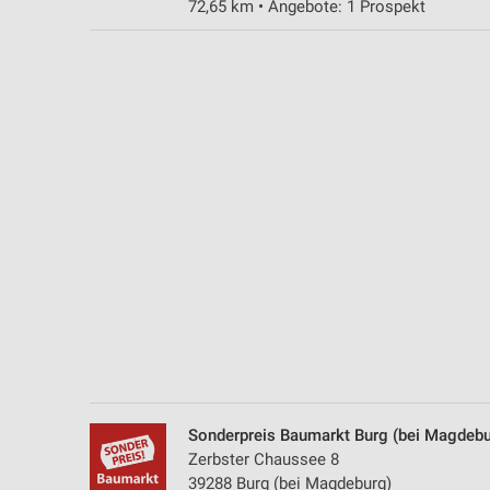
72,65 km • Angebote: 1 Prospekt
Messung der Performance von Inhalten
Analyse von Zielgruppen durch Statistiken oder Kombinationen 
Quellen
Entwicklung und Verbesserung der Angebote
Verwendung reduzierter Daten zur Auswahl von Inhalten
IAB-Besonderheiten:
Verwendung genauer Standortdaten
Geräte anhand von aktiv angeforderten Informationen identifizie
Nicht-IAB-Verarbeitungszwecke:
Notwendig
Performance
Sonderpreis Baumarkt Burg (bei Magdebu
Funktional
Zerbster Chaussee 8
39288 Burg (bei Magdeburg)
Werbung