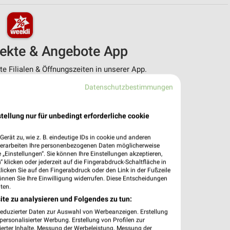
pekte & Angebote App
 Filialen & Öffnungszeiten in unserer App.
Datenschutzbestimmungen
e Angebote
ieblingshändler
htigungen bei neuen Prospekten
tellung nur für unbedingt erforderliche cookie
 Einkauf stressfrei planen
erät zu, wie z. B. eindeutige IDs in cookie und anderen
 App jetzt laden oder QR-Code scannen.
verarbeiten Ihre personenbezogenen Daten möglicherweise
„Einstellungen“. Sie können Ihre Einstellungen akzeptieren,
 klicken oder jederzeit auf die Fingerabdruck-Schaltfläche in
klicken Sie auf den Fingerabdruck oder den Link in der Fußzeile
önnen Sie Ihre Einwilligung widerrufen. Diese Entscheidungen
ten.
ite zu analysieren und Folgendes zu tun:
reduzierter Daten zur Auswahl von Werbeanzeigen. Erstellung
ersonalisierter Werbung. Erstellung von Profilen zur
ierter Inhalte. Messung der Werbeleistung. Messung der