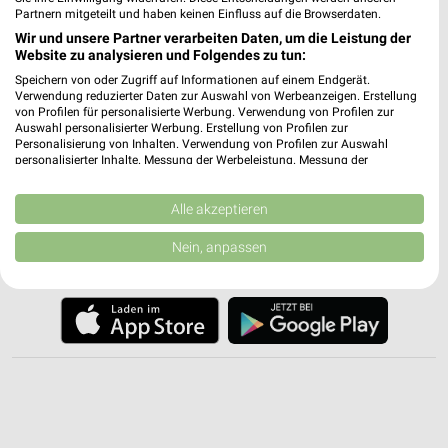
Partnern mitgeteilt und haben keinen Einfluss auf die Browserdaten.
Wir und unsere Partner verarbeiten Daten, um die Leistung der
weekli - Prospekte & Angebote App
Website zu analysieren und Folgendes zu tun:
Speichern von oder Zugriff auf Informationen auf einem Endgerät.
Alle OBI Angebote immer griffbereit – mit der kostenlosen
Verwendung reduzierter Daten zur Auswahl von Werbeanzeigen. Erstellung
weekli App für iOS & Android.
von Profilen für personalisierte Werbung. Verwendung von Profilen zur
Auswahl personalisierter Werbung. Erstellung von Profilen zur
✔
Standortgenaue Angebote
Personalisierung von Inhalten. Verwendung von Profilen zur Auswahl
personalisierter Inhalte. Messung der Werbeleistung. Messung der
✔
Folge deinem Lieblingshändler
Performance von Inhalten. Analyse von Zielgruppen durch Statistiken oder
✔
Push-Benachrichtigungen bei neuen Prospekten
Kombinationen von Daten aus verschiedenen Quellen. Entwicklung und
✔
Einkaufsliste - Einkauf stressfrei planen
Verbesserung der Angebote. Verwendung reduzierter Daten zur Auswahl
Alle akzeptieren
von Inhalten.
Daten können außerhalb der Europäischen Union weitergegeben und in die
Nein, anpassen
USA gesendet werden.
JETZT LADEN UND SPAREN!
Ihre Einwilligung und die cookie Richtlinie gelten ausschließlich für diese
Website/App.
Partnerliste anzeigen (1 IAB-Anbieter)
Wir nutzen Ihre Daten für folgende Zwecke:
IAB-Verarbeitungszwecke:
Speichern von oder Zugriff auf Informationen
auf einem Endgerät