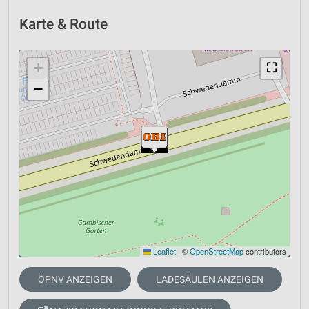
Karte & Route
+
⛶
−
Leaflet
|
©
OpenStreetMap
contributors
ÖPNV ANZEIGEN
LADESÄULEN ANZEIGEN