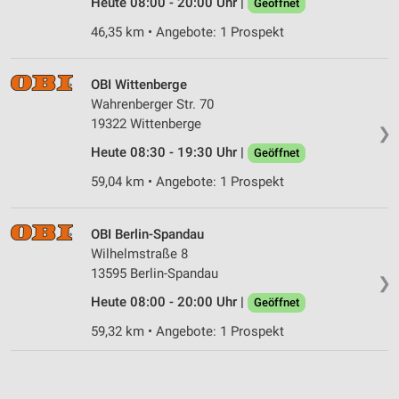
Heute 08:00 - 20:00 Uhr |
Geöffnet
Entwicklung und Verbesserung der Angebote
46,35 km • Angebote: 1 Prospekt
Verwendung reduzierter Daten zur Auswahl von
Inhalten
OBI Wittenberge
IAB-Besonderheiten:
Wahrenberger Str. 70
Verwendung genauer Standortdaten
19322 Wittenberge
❯
Heute 08:30 - 19:30 Uhr |
Geöffnet
Geräte anhand von aktiv angeforderten
Informationen identifizieren
59,04 km • Angebote: 1 Prospekt
Nicht-IAB-Verarbeitungszwecke:
Notwendig
OBI Berlin-Spandau
Wilhelmstraße 8
Performance
13595 Berlin-Spandau
❯
Funktional
Heute 08:00 - 20:00 Uhr |
Geöffnet
59,32 km • Angebote: 1 Prospekt
Werbung