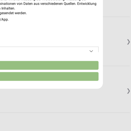
binationen von Daten aus verschiedenen Quellen. Entwicklung
 Inhalten.
gesendet werden.
e/App.
❯
n
❯