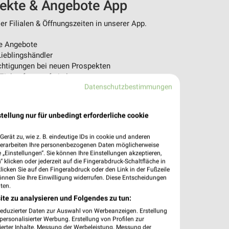
pekte & Angebote App
r Filialen & Öffnungszeiten in unserer App.
e Angebote
ieblingshändler
htigungen bei neuen Prospekten
 Einkauf stressfrei planen
Datenschutzbestimmungen
 App jetzt laden oder QR-Code scannen.
tellung nur für unbedingt erforderliche cookie
erät zu, wie z. B. eindeutige IDs in cookie und anderen
verarbeiten Ihre personenbezogenen Daten möglicherweise
„Einstellungen“. Sie können Ihre Einstellungen akzeptieren,
 klicken oder jederzeit auf die Fingerabdruck-Schaltfläche in
klicken Sie auf den Fingerabdruck oder den Link in der Fußzeile
önnen Sie Ihre Einwilligung widerrufen. Diese Entscheidungen
ten.
ite zu analysieren und Folgendes zu tun:
reduzierter Daten zur Auswahl von Werbeanzeigen. Erstellung
ersonalisierter Werbung. Erstellung von Profilen zur
ierter Inhalte. Messung der Werbeleistung. Messung der