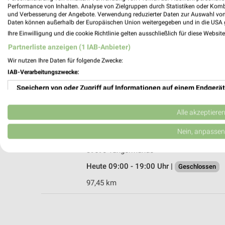
Performance von Inhalten. Analyse von Zielgruppen durch Statistiken oder Kom
und Verbesserung der Angebote. Verwendung reduzierter Daten zur Auswahl von
Daten können außerhalb der Europäischen Union weitergegeben und in die USA 
Ihre Einwilligung und die cookie Richtlinie gelten ausschließlich für diese Websit
sb LÜNING Tangermünde Tangermünde
Partnerliste anzeigen (1 IAB-Anbieter)
Hanse-Park, Kirschallee 11
Wir nutzen Ihre Daten für folgende Zwecke:
39590 Tangermünde
IAB-Verarbeitungszwecke:
Heute 09:00 - 18:30 Uhr |
Geschlossen
Speichern von oder Zugriff auf Informationen auf einem Endgerät
97,35 km • Angebote: 2 Prospekte
Verwendung reduzierter Daten zur Auswahl von Werbeanzeigen
Alle akzeptiere
Ernsting's family Tangermünde
Erstellung von Profilen für personalisierte Werbung
Nein, anpassen
Kirschallee 11
Verwendung von Profilen zur Auswahl personalisierter Werbung
39590 Tangermünde
Heute 09:00 - 19:00 Uhr |
Geschlossen
Erstellung von Profilen zur Personalisierung von Inhalten
97,45 km
Verwendung von Profilen zur Auswahl personalisierter Inhalte
Messung der Werbeleistung