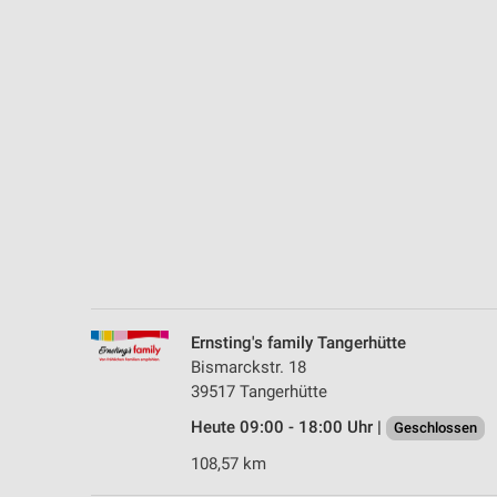
Messung der Performance von Inhalten
Analyse von Zielgruppen durch Statistiken oder Kombinationen 
Quellen
Entwicklung und Verbesserung der Angebote
Verwendung reduzierter Daten zur Auswahl von Inhalten
IAB-Besonderheiten:
Verwendung genauer Standortdaten
Geräte anhand von aktiv angeforderten Informationen identifizie
Nicht-IAB-Verarbeitungszwecke:
Ernsting's family Tangerhütte
Notwendig
Bismarckstr. 18
39517 Tangerhütte
Performance
Heute 09:00 - 18:00 Uhr |
Geschlossen
Funktional
108,57 km
Werbung