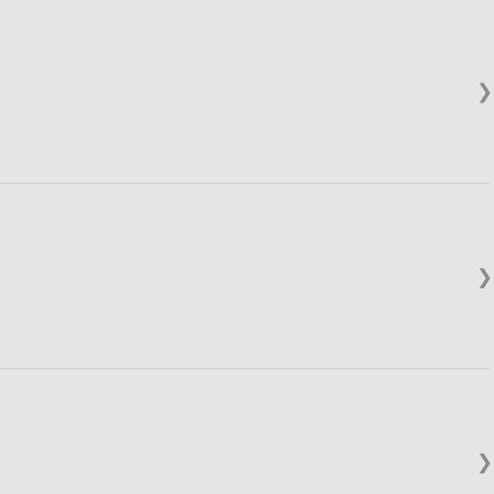
❯
❯
❯