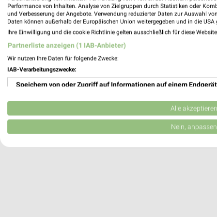
pitstop Offenburg
Performance von Inhalten. Analyse von Zielgruppen durch Statistiken oder Kom
und Verbesserung der Angebote. Verwendung reduzierter Daten zur Auswahl von
Freiburger Str. 17
Daten können außerhalb der Europäischen Union weitergegeben und in die USA 
77652 Offenburg
Ihre Einwilligung und die cookie Richtlinie gelten ausschließlich für diese Websit
Heute 08:00 - 18:00 Uhr |
Geöffnet
Partnerliste anzeigen (1 IAB-Anbieter)
593,02 km
Wir nutzen Ihre Daten für folgende Zwecke:
IAB-Verarbeitungszwecke:
Speichern von oder Zugriff auf Informationen auf einem Endgerät
Autohaus von der Weppen - Friesenheim
Allmendstr. 10
Verwendung reduzierter Daten zur Auswahl von Werbeanzeigen
77948 Friesenheim
Alle akzeptiere
Heute 07:30 - 18:30 Uhr |
Geöffnet
Erstellung von Profilen für personalisierte Werbung
Nein, anpassen
604,22 km
Verwendung von Profilen zur Auswahl personalisierter Werbung
Erstellung von Profilen zur Personalisierung von Inhalten
Verwendung von Profilen zur Auswahl personalisierter Inhalte
Messung der Werbeleistung