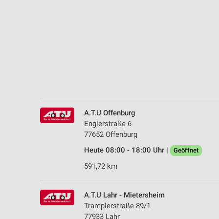
Messung der Performance von Inhalten
Analyse von Zielgruppen durch Statistiken oder Kombinationen 
Quellen
Entwicklung und Verbesserung der Angebote
Verwendung reduzierter Daten zur Auswahl von Inhalten
IAB-Besonderheiten:
Verwendung genauer Standortdaten
A.T.U Offenburg
Englerstraße 6
Geräte anhand von aktiv angeforderten Informationen identifizie
77652 Offenburg
Nicht-IAB-Verarbeitungszwecke:
Heute 08:00 - 18:00 Uhr |
Geöffnet
Notwendig
591,72 km
Performance
A.T.U Lahr - Mietersheim
Funktional
Tramplerstraße 89/1
77933 Lahr
Werbung