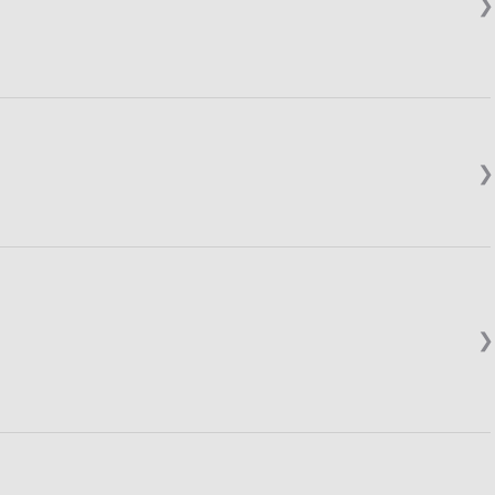
❯
❯
❯