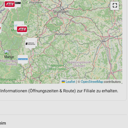
⛶
Leaflet
|
©
OpenStreetMap
contributors
 Informationen (Öffnungszeiten & Route) zur Filiale zu erhalten.
eim