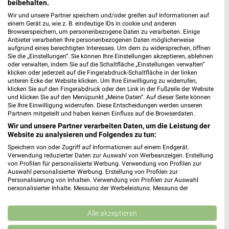
beibehalten.
für Offenburg
Wir und unsere Partner speichern und/oder greifen auf Informationen auf
einem Gerät zu, wie z. B. eindeutige IDs in cookie und anderen
Browserspeichern, um personenbezogene Daten zu verarbeiten. Einige
Anbieter verarbeiten Ihre personenbezogenen Daten möglicherweise
aufgrund eines berechtigten Interesses. Um dem zu widersprechen, öffnen
Sie die „Einstellungen“. Sie können Ihre Einstellungen akzeptieren, ablehnen
oder verwalten, indem Sie auf die Schaltfläche „Einstellungen verwalten“
klicken oder jederzeit auf die Fingerabdruck-Schaltfläche in der linken
unteren Ecke der Website klicken. Um Ihre Einwilligung zu widerrufen,
klicken Sie auf den Fingerabdruck oder den Link in der Fußzeile der Website
und klicken Sie auf den Menüpunkt „Meine Daten“. Auf dieser Seite können
Noch mehr Angebote in
Sie Ihre Einwilligung widerrufen. Diese Entscheidungen werden unseren
Partnern mitgeteilt und haben keinen Einfluss auf die Browserdaten.
der weekli App!
Wir und unsere Partner verarbeiten Daten, um die Leistung der
Website zu analysieren und Folgendes zu tun:
Speichern von oder Zugriff auf Informationen auf einem Endgerät.
Verwendung reduzierter Daten zur Auswahl von Werbeanzeigen. Erstellung
von Profilen für personalisierte Werbung. Verwendung von Profilen zur
Auswahl personalisierter Werbung. Erstellung von Profilen zur
Personalisierung von Inhalten. Verwendung von Profilen zur Auswahl
personalisierter Inhalte. Messung der Werbeleistung. Messung der
Performance von Inhalten. Analyse von Zielgruppen durch Statistiken oder
Jetzt kostenlos laden
Kombinationen von Daten aus verschiedenen Quellen. Entwicklung und
Verbesserung der Angebote. Verwendung reduzierter Daten zur Auswahl
Alle akzeptieren
von Inhalten.
Prospekte App für Android
Daten können außerhalb der Europäischen Union weitergegeben und in die