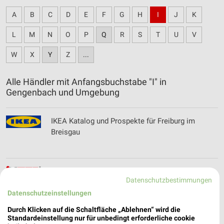
A
B
C
D
E
F
G
H
I
J
K
L
M
N
O
P
Q
R
S
T
U
V
W
X
Y
Z
...
Alle Händler mit Anfangsbuchstabe "I" in
Gengenbach und Umgebung
IKEA Katalog und Prospekte für Freiburg im
Breisgau
Intep Teppich Katalog und Prospekte für
Datenschutzbestimmungen
Albbruck
Datenschutzeinstellungen
Durch Klicken auf die Schaltfläche „Ablehnen“ wird die
Standardeinstellung nur für unbedingt erforderliche cookie
INTERSPORT Prospekte, Angebote & Aktionen