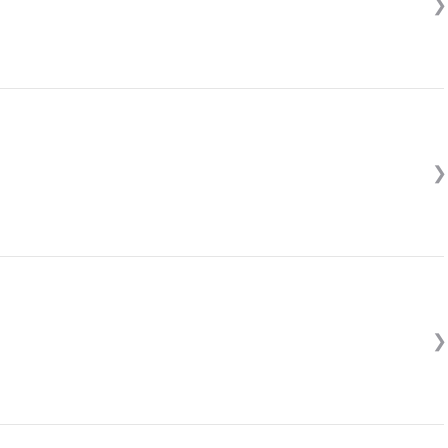
❯
❯
❯