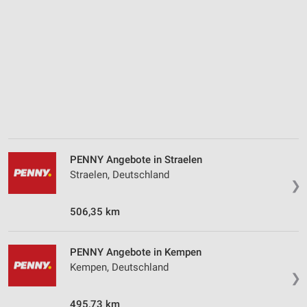
Analyse von Zielgruppen durch Statistiken oder
Kombinationen von Daten aus verschiedenen
Quellen
Entwicklung und Verbesserung der Angebote
Verwendung reduzierter Daten zur Auswahl von
Inhalten
IAB-Besonderheiten:
Verwendung genauer Standortdaten
PENNY Angebote in Straelen
Straelen, Deutschland
Geräte anhand von aktiv angeforderten
❯
Informationen identifizieren
506,35 km
Nicht-IAB-Verarbeitungszwecke:
Notwendig
PENNY Angebote in Kempen
Performance
Kempen, Deutschland
❯
Funktional
495,73 km