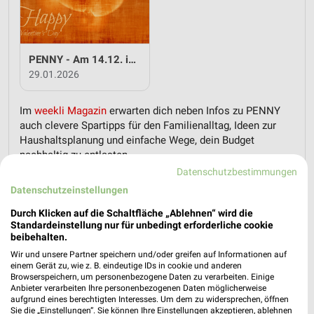
PENNY - Am 14.12. ist Valentinstag
29.01.2026
Im
weekli Magazin
erwarten dich neben Infos zu PENNY
auch clevere Spartipps für den Familienalltag, Ideen zur
Haushaltsplanung und einfache Wege, dein Budget
nachhaltig zu entlasten.
Datenschutzbestimmungen
Datenschutzeinstellungen
Durch Klicken auf die Schaltfläche „Ablehnen“ wird die
Standardeinstellung nur für unbedingt erforderliche cookie
beibehalten.
weekli - Prospekte & Angebote App
Wir und unsere Partner speichern und/oder greifen auf Informationen auf
einem Gerät zu, wie z. B. eindeutige IDs in cookie und anderen
Browserspeichern, um personenbezogene Daten zu verarbeiten. Einige
Alle PENNY Angebote immer griffbereit – mit der kostenlosen
Anbieter verarbeiten Ihre personenbezogenen Daten möglicherweise
weekli App für iOS & Android.
aufgrund eines berechtigten Interesses. Um dem zu widersprechen, öffnen
Sie die „Einstellungen“. Sie können Ihre Einstellungen akzeptieren, ablehnen