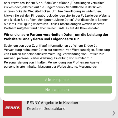
✔
Standortgenaue Angebote
oder verwalten, indem Sie auf die Schaltfläche „Einstellungen verwalten“
klicken oder jederzeit auf die Fingerabdruck-Schaltfläche in der linken
✔
Folge deinem Lieblingshändler
unteren Ecke der Website klicken. Um Ihre Einwilligung zu widerrufen,
✔
Push-Benachrichtigungen bei neuen Prospekten
klicken Sie auf den Fingerabdruck oder den Link in der Fußzeile der Website
✔
Einkaufsliste - Einkauf stressfrei planen
und klicken Sie auf den Menüpunkt „Meine Daten“. Auf dieser Seite können
Sie Ihre Einwilligung widerrufen. Diese Entscheidungen werden unseren
Partnern mitgeteilt und haben keinen Einfluss auf die Browserdaten.
JETZT LADEN UND SPAREN!
Wir und unsere Partner verarbeiten Daten, um die Leistung der
Website zu analysieren und Folgendes zu tun:
Speichern von oder Zugriff auf Informationen auf einem Endgerät.
Verwendung reduzierter Daten zur Auswahl von Werbeanzeigen. Erstellung
von Profilen für personalisierte Werbung. Verwendung von Profilen zur
Auswahl personalisierter Werbung. Erstellung von Profilen zur
Personalisierung von Inhalten. Verwendung von Profilen zur Auswahl
personalisierter Inhalte. Messung der Werbeleistung. Messung der
Weitere PENNY Geschäfte mit Angeboten in
Performance von Inhalten. Analyse von Zielgruppen durch Statistiken oder
Kombinationen von Daten aus verschiedenen Quellen. Entwicklung und
und um Geldern
Verbesserung der Angebote. Verwendung reduzierter Daten zur Auswahl
Alle akzeptieren
von Inhalten.
Daten können außerhalb der Europäischen Union weitergegeben und in die
Nein, anpassen
5 Geschäfte und Orte
USA gesendet werden.
Ihre Einwilligung und die cookie Richtlinie gelten ausschließlich für diese
Website/App.
PENNY Angebote in Kevelaer
Kevelaer, Deutschland
Partnerliste anzeigen (1 IAB-Anbieter)
❯
Wir nutzen Ihre Daten für folgende Zwecke: