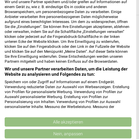
Wir und unsere Partner speichern und/oder greifen auf Informationen auf
einem Gerät zu, wie z. B. eindeutige IDs in cookie und anderen
Browserspeichern, um personenbezogene Daten zu verarbeiten. Einige
Anbieter verarbeiten Ihre personenbezogenen Daten möglicherweise
aufgrund eines berechtigten Interesses. Um dem zu widersprechen, öffnen
Sie die „Einstellungen“. Sie können Ihre Einstellungen akzeptieren, ablehnen
Weitere Kik Geschäfte mit Angeboten in und
oder verwalten, indem Sie auf die Schaltfläche „Einstellungen verwalten“
um Geldern
klicken oder jederzeit auf die Fingerabdruck-Schaltfläche in der linken
unteren Ecke der Website klicken. Um Ihre Einwilligung zu widerrufen,
klicken Sie auf den Fingerabdruck oder den Link in der Fußzeile der Website
5 Geschäfte und Orte
und klicken Sie auf den Menüpunkt „Meine Daten“. Auf dieser Seite können
Sie Ihre Einwilligung widerrufen. Diese Entscheidungen werden unseren
Partnern mitgeteilt und haben keinen Einfluss auf die Browserdaten.
Kik Angebote in Kevelaer City
Wir und unsere Partner verarbeiten Daten, um die Leistung der
Kevelaer City, Deutschland
Website zu analysieren und Folgendes zu tun:
❯
Speichern von oder Zugriff auf Informationen auf einem Endgerät.
Verwendung reduzierter Daten zur Auswahl von Werbeanzeigen. Erstellung
500,20 km
von Profilen für personalisierte Werbung. Verwendung von Profilen zur
Auswahl personalisierter Werbung. Erstellung von Profilen zur
Personalisierung von Inhalten. Verwendung von Profilen zur Auswahl
Kik Angebote in Sonsbeck
personalisierter Inhalte. Messung der Werbeleistung. Messung der
Performance von Inhalten. Analyse von Zielgruppen durch Statistiken oder
Sonsbeck, Deutschland
Kombinationen von Daten aus verschiedenen Quellen. Entwicklung und
❯
Verbesserung der Angebote. Verwendung reduzierter Daten zur Auswahl
Alle akzeptieren
von Inhalten.
490,58 km
Daten können außerhalb der Europäischen Union weitergegeben und in die
Nein, anpassen
USA gesendet werden.