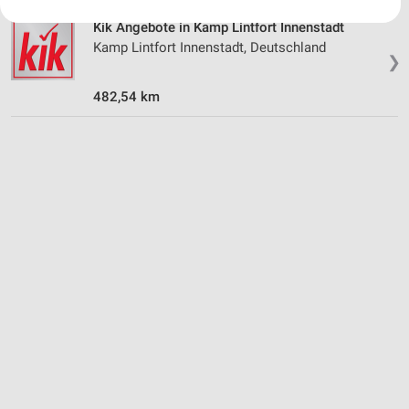
Ihre Einwilligung und die cookie Richtlinie gelten ausschließlich für diese
Kik Angebote in Kamp Lintfort Innenstadt
Website/App.
Kamp Lintfort Innenstadt, Deutschland
Partnerliste anzeigen (1 IAB-Anbieter)
❯
Wir nutzen Ihre Daten für folgende Zwecke:
482,54 km
IAB-Verarbeitungszwecke:
Speichern von oder Zugriff auf Informationen
auf einem Endgerät
Verwendung reduzierter Daten zur Auswahl von
Werbeanzeigen
Erstellung von Profilen für personalisierte
Werbung
Verwendung von Profilen zur Auswahl
personalisierter Werbung
Erstellung von Profilen zur Personalisierung
von Inhalten
Verwendung von Profilen zur Auswahl
personalisierter Inhalte