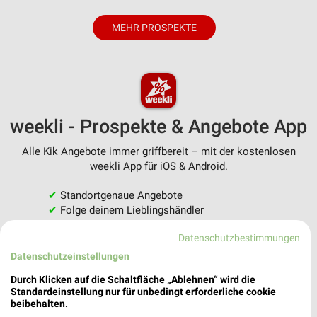
MEHR PROSPEKTE
weekli - Prospekte & Angebote App
Alle Kik Angebote immer griffbereit – mit der kostenlosen
weekli App für iOS & Android.
✔
Standortgenaue Angebote
✔
Folge deinem Lieblingshändler
✔
Push-Benachrichtigungen bei neuen Prospekten
Datenschutzbestimmungen
✔
Einkaufsliste - Einkauf stressfrei planen
Datenschutzeinstellungen
JETZT LADEN UND SPAREN!
Durch Klicken auf die Schaltfläche „Ablehnen“ wird die
Standardeinstellung nur für unbedingt erforderliche cookie
beibehalten.