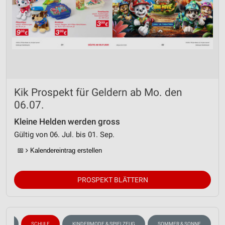
Kik Prospekt für Geldern ab Mo. den
06.07.
Kleine Helden werden gross
Gültig von 06. Jul. bis 01. Sep.
📅
Kalendereintrag erstellen
PROSPEKT BLÄTTERN
ANG
SCHULE
KINDERMODE & SPIELZEUG
SOMMER & SONNE