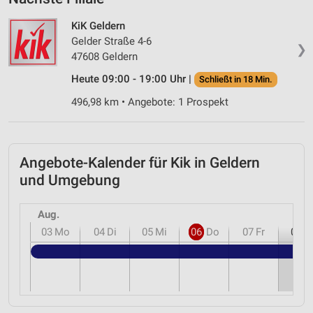
KiK Geldern
Gelder Straße 4-6
❯
47608 Geldern
Heute 09:00 - 19:00 Uhr |
Schließt in 18 Min.
496,98 km • Angebote: 1 Prospekt
Angebote-Kalender für Kik in Geldern
und Umgebung
Aug.
03
Mo
04
Di
05
Mi
06
Do
07
Fr
08
S