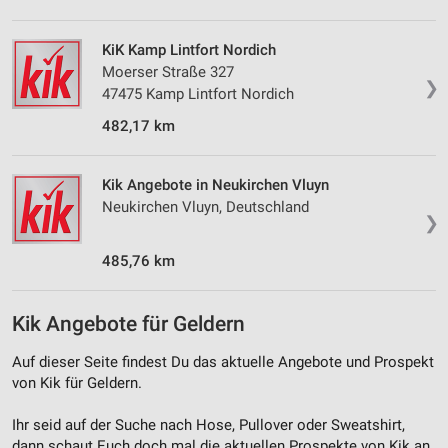
Messung der Werbeleistung
KiK Kamp Lintfort Nordich
Moerser Straße 327
Messung der Performance von Inhalten
❯
47475 Kamp Lintfort Nordich
Analyse von Zielgruppen durch Statistiken oder
482,17 km
Kombinationen von Daten aus verschiedenen
Quellen
Kik Angebote in Neukirchen Vluyn
Entwicklung und Verbesserung der Angebote
Neukirchen Vluyn, Deutschland
❯
Verwendung reduzierter Daten zur Auswahl von
Inhalten
485,76 km
IAB-Besonderheiten:
Verwendung genauer Standortdaten
Kik Angebote für Geldern
Geräte anhand von aktiv angeforderten
Auf dieser Seite findest Du das aktuelle Angebote und Prospekt
Informationen identifizieren
von Kik für Geldern.
Nicht-IAB-Verarbeitungszwecke:
Ihr seid auf der Suche nach Hose, Pullover oder Sweatshirt,
Notwendig
dann schaut Euch doch mal die aktuellen Prospekte von Kik an.