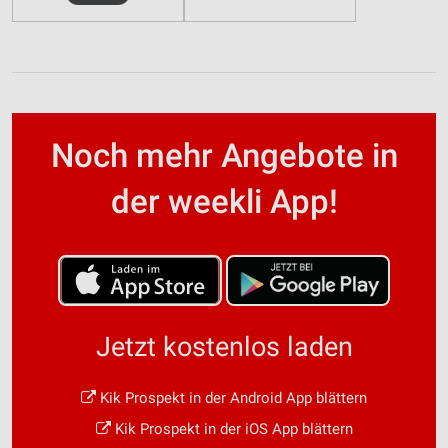
Noch mehr Angebote in
der weekli App!
Jetzt kostenlos laden
Kik Prospekt in der Android App blättern
Kik Prospekt in der iOS App blättern