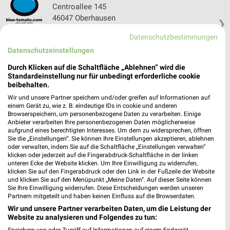
Centroallee 145
46047 Oberhausen
❯
Heute 10:00 - 20:00 Uhr |
Geschlossen
Datenschutzbestimmungen
Datenschutzeinstellungen
460,82 km
Durch Klicken auf die Schaltfläche „Ablehnen“ wird die
Standardeinstellung nur für unbedingt erforderliche cookie
Sport Pasch Kaarst
beibehalten.
Girmes-Kreuz-Str. 59
Wir und unsere Partner speichern und/oder greifen auf Informationen auf
41564 Kaarst
einem Gerät zu, wie z. B. eindeutige IDs in cookie und anderen
❯
Browserspeichern, um personenbezogene Daten zu verarbeiten. Einige
Heute 09:30 - 14:00 Uhr |
Geschlossen
Anbieter verarbeiten Ihre personenbezogenen Daten möglicherweise
aufgrund eines berechtigten Interesses. Um dem zu widersprechen, öffnen
486,90 km
Sie die „Einstellungen“. Sie können Ihre Einstellungen akzeptieren, ablehnen
oder verwalten, indem Sie auf die Schaltfläche „Einstellungen verwalten“
klicken oder jederzeit auf die Fingerabdruck-Schaltfläche in der linken
unteren Ecke der Website klicken. Um Ihre Einwilligung zu widerrufen,
ROSE CITY Bocholt
klicken Sie auf den Fingerabdruck oder den Link in der Fußzeile der Website
Ravardistraße 48-50
und klicken Sie auf den Menüpunkt „Meine Daten“. Auf dieser Seite können
Sie Ihre Einwilligung widerrufen. Diese Entscheidungen werden unseren
46399 Bocholt
❯
Partnern mitgeteilt und haben keinen Einfluss auf die Browserdaten.
Heute 09:30 - 16:00 Uhr |
Geschlossen
Wir und unsere Partner verarbeiten Daten, um die Leistung der
Website zu analysieren und Folgendes zu tun:
469,28 km