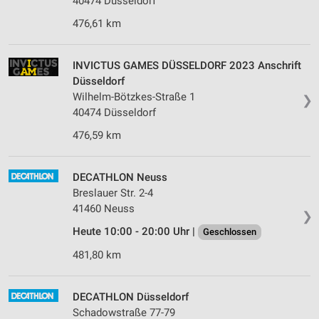
40474 Düsseldorf
Werbung
476,61 km
Verwendung von Profilen zur Auswahl
personalisierter Werbung
INVICTUS GAMES DÜSSELDORF 2023 Anschrift
Erstellung von Profilen zur Personalisierung
Düsseldorf
von Inhalten
Wilhelm-Bötzkes-Straße 1
❯
40474 Düsseldorf
Verwendung von Profilen zur Auswahl
personalisierter Inhalte
476,59 km
Messung der Werbeleistung
DECATHLON Neuss
Messung der Performance von Inhalten
Breslauer Str. 2-4
41460 Neuss
❯
Analyse von Zielgruppen durch Statistiken oder
Kombinationen von Daten aus verschiedenen
Heute 10:00 - 20:00 Uhr |
Geschlossen
Quellen
481,80 km
Entwicklung und Verbesserung der Angebote
DECATHLON Düsseldorf
Verwendung reduzierter Daten zur Auswahl von
Inhalten
Schadowstraße 77-79