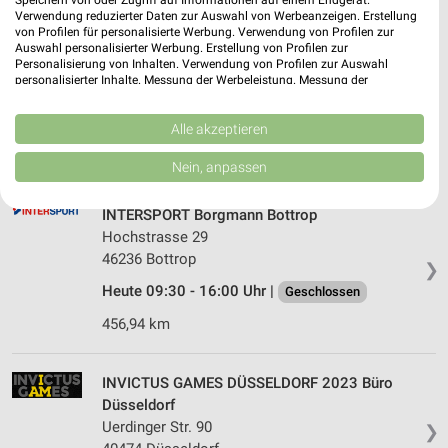
Speichern von oder Zugriff auf Informationen auf einem Endgerät.
Verwendung reduzierter Daten zur Auswahl von Werbeanzeigen. Erstellung
von Profilen für personalisierte Werbung. Verwendung von Profilen zur
Rück Zweirad Center Bottrop
Auswahl personalisierter Werbung. Erstellung von Profilen zur
Personalisierung von Inhalten. Verwendung von Profilen zur Auswahl
Südring 81-83
personalisierter Inhalte. Messung der Werbeleistung. Messung der
46242 Bottrop
Performance von Inhalten. Analyse von Zielgruppen durch Statistiken oder
❯
Kombinationen von Daten aus verschiedenen Quellen. Entwicklung und
Heute 10:00 - 16:00 Uhr |
Geschlossen
Verbesserung der Angebote. Verwendung reduzierter Daten zur Auswahl
Alle akzeptieren
von Inhalten.
457,32 km
Daten können außerhalb der Europäischen Union weitergegeben und in die
Nein, anpassen
USA gesendet werden.
Ihre Einwilligung und die cookie Richtlinie gelten ausschließlich für diese
Website/App.
INTERSPORT Borgmann Bottrop
Hochstrasse 29
Partnerliste anzeigen (1 IAB-Anbieter)
46236 Bottrop
❯
Wir nutzen Ihre Daten für folgende Zwecke:
Heute 09:30 - 16:00 Uhr |
IAB-Verarbeitungszwecke:
Geschlossen
Speichern von oder Zugriff auf Informationen
456,94 km
auf einem Endgerät
Verwendung reduzierter Daten zur Auswahl von
INVICTUS GAMES DÜSSELDORF 2023 Büro
Werbeanzeigen
Düsseldorf
Uerdinger Str. 90
❯
Erstellung von Profilen für personalisierte