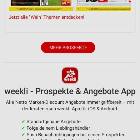
Kombinationen von Daten aus verschiedenen
Quellen
Jetzt alle "Wein" Themen entdecken!
Entwicklung und Verbesserung der Angebote
Verwendung reduzierter Daten zur Auswahl von
Inhalten
MEHR PROSPEKTE
IAB-Besonderheiten:
Verwendung genauer Standortdaten
Geräte anhand von aktiv angeforderten
Informationen identifizieren
weekli - Prospekte & Angebote App
Nicht-IAB-Verarbeitungszwecke:
Notwendig
Alle Netto Marken-Discount Angebote immer griffbereit – mit
der kostenlosen weekli App für iOS & Android.
Performance
✔
Standortgenaue Angebote
Funktional
✔
Folge deinem Lieblingshändler
✔
Push-Benachrichtigungen bei neuen Prospekten
Werbung