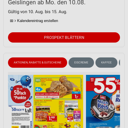
Geislingen ab Mo. den 10.08.
Gültig von 10. Aug. bis 15. Aug.
📅
Kalendereintrag erstellen
PROSPEKT BLÄTTERN
AKTIONEN, RABATTE & GUTSCHEINE
EISCREME
KAFFEE
W