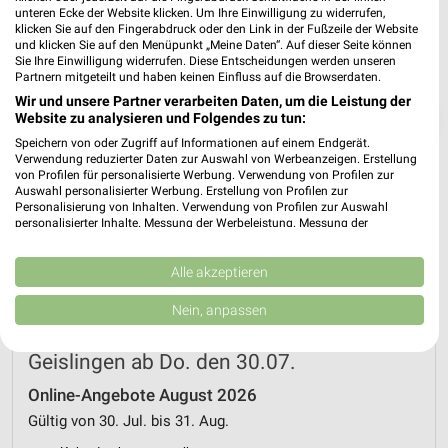
unteren Ecke der Website klicken. Um Ihre Einwilligung zu widerrufen,
klicken Sie auf den Fingerabdruck oder den Link in der Fußzeile der Website
und klicken Sie auf den Menüpunkt „Meine Daten“. Auf dieser Seite können
Sie Ihre Einwilligung widerrufen. Diese Entscheidungen werden unseren
Partnern mitgeteilt und haben keinen Einfluss auf die Browserdaten.
Wir und unsere Partner verarbeiten Daten, um die Leistung der
❯
Website zu analysieren und Folgendes zu tun:
Speichern von oder Zugriff auf Informationen auf einem Endgerät.
Verwendung reduzierter Daten zur Auswahl von Werbeanzeigen. Erstellung
von Profilen für personalisierte Werbung. Verwendung von Profilen zur
Auswahl personalisierter Werbung. Erstellung von Profilen zur
Personalisierung von Inhalten. Verwendung von Profilen zur Auswahl
personalisierter Inhalte. Messung der Werbeleistung. Messung der
Performance von Inhalten. Analyse von Zielgruppen durch Statistiken oder
Kombinationen von Daten aus verschiedenen Quellen. Entwicklung und
Verbesserung der Angebote. Verwendung reduzierter Daten zur Auswahl
Alle akzeptieren
von Inhalten.
Daten können außerhalb der Europäischen Union weitergegeben und in die
Nein, anpassen
USA gesendet werden.
Netto Marken-Discount Prospekt für
Ihre Einwilligung und die cookie Richtlinie gelten ausschließlich für diese
Website/App.
Geislingen ab Do. den 30.07.
Partnerliste anzeigen (1 IAB-Anbieter)
Online-Angebote August 2026
Wir nutzen Ihre Daten für folgende Zwecke:
Gültig von 30. Jul. bis 31. Aug.
IAB-Verarbeitungszwecke: