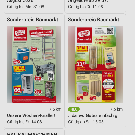
August 2026
Angebote ab 29.07.
Informationen identifizieren
Gültig bis Mo. 31.08.
Gültig bis Di. 11.08.
Nicht-IAB-Verarbeitungszwecke:
Sonderpreis Baumarkt
Sonderpreis Baumarkt
Notwendig
Performance
Funktional
Werbung
17,5 km
17,5 km
Unsere Wochen-Knaller!
...da, wo Gutes einfach günstiger ist!
Gültig bis Fr. 14.08.
Gültig ab Sa. 15.08.
HKL BAUMASCHINEN