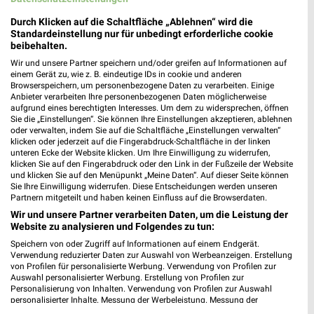
Durch Klicken auf die Schaltfläche „Ablehnen“ wird die
Standardeinstellung nur für unbedingt erforderliche cookie
beibehalten.
Wir und unsere Partner speichern und/oder greifen auf Informationen auf
einem Gerät zu, wie z. B. eindeutige IDs in cookie und anderen
Browserspeichern, um personenbezogene Daten zu verarbeiten. Einige
Anbieter verarbeiten Ihre personenbezogenen Daten möglicherweise
aufgrund eines berechtigten Interesses. Um dem zu widersprechen, öffnen
Sie die „Einstellungen“. Sie können Ihre Einstellungen akzeptieren, ablehnen
oder verwalten, indem Sie auf die Schaltfläche „Einstellungen verwalten“
klicken oder jederzeit auf die Fingerabdruck-Schaltfläche in der linken
unteren Ecke der Website klicken. Um Ihre Einwilligung zu widerrufen,
klicken Sie auf den Fingerabdruck oder den Link in der Fußzeile der Website
und klicken Sie auf den Menüpunkt „Meine Daten“. Auf dieser Seite können
Sie Ihre Einwilligung widerrufen. Diese Entscheidungen werden unseren
Adresse, Öffnungszeiten und Route für die
Partnern mitgeteilt und haben keinen Einfluss auf die Browserdaten.
BayWa Haustechnik GmbH Balingen Filiale
Wir und unsere Partner verarbeiten Daten, um die Leistung der
in Balingen
Website zu analysieren und Folgendes zu tun:
Speichern von oder Zugriff auf Informationen auf einem Endgerät.
Egal ob Adresse, Öffnungszeiten oder Route, hier findest Du
Verwendung reduzierter Daten zur Auswahl von Werbeanzeigen. Erstellung
alles zur BayWa Haustechnik GmbH Balingen Filiale in
von Profilen für personalisierte Werbung. Verwendung von Profilen zur
Auswahl personalisierter Werbung. Erstellung von Profilen zur
Balingen. Die aktuellsten Angebote kannst Du Dir in den
Personalisierung von Inhalten. Verwendung von Profilen zur Auswahl
neuesten Prospekten anschauen. Wenn Du ein schönes
personalisierter Inhalte. Messung der Werbeleistung. Messung der
Schnäppchen gefunden hast, kannst Du über die Routen-
Performance von Inhalten. Analyse von Zielgruppen durch Statistiken oder