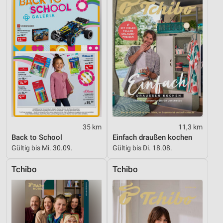
Nicht-IAB-Verarbeitungszwecke:
Notwendig
Performance
Funktional
Werbung
35 km
11,3 km
Back to School
Einfach draußen kochen
Gültig bis Mi. 30.09.
Gültig bis Di. 18.08.
Tchibo
Tchibo