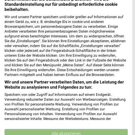
83022 Rosenheim
❯
Standardeinstellung nur für unbedingt erforderliche cookie
beibehalten.
Heute 09:00 - 18:00 Uhr |
Geöffnet
Wir und unsere Partner speichern und/oder greifen auf Informationen auf
526,72 km • Angebote: 3 Prospekte
einem Gerät zu, wie z. B. eindeutige IDs in cookie und anderen
Browserspeichern, um personenbezogene Daten zu verarbeiten. Einige
Anbieter verarbeiten Ihre personenbezogenen Daten möglicherweise
aufgrund eines berechtigten Interesses. Um dem zu widersprechen, öffnen
Ernsting's family Rosenheim
Sie die „Einstellungen“. Sie können Ihre Einstellungen akzeptieren, ablehnen
Äussere Münchener Straße 100
oder verwalten, indem Sie auf die Schaltfläche „Einstellungen verwalten“
klicken oder jederzeit auf die Fingerabdruck-Schaltfläche in der linken
83026 Rosenheim
❯
unteren Ecke der Website klicken. Um Ihre Einwilligung zu widerrufen,
klicken Sie auf den Fingerabdruck oder den Link in der Fußzeile der Website
Heute 09:00 - 20:00 Uhr |
Geöffnet
und klicken Sie auf den Menüpunkt „Meine Daten“. Auf dieser Seite können
Sie Ihre Einwilligung widerrufen. Diese Entscheidungen werden unseren
527,83 km
Partnern mitgeteilt und haben keinen Einfluss auf die Browserdaten.
Wir und unsere Partner verarbeiten Daten, um die Leistung der
Website zu analysieren und Folgendes zu tun:
Woolworth Kolbermoor
Speichern von oder Zugriff auf Informationen auf einem Endgerät.
Carl-Jordan-Str. 18
Verwendung reduzierter Daten zur Auswahl von Werbeanzeigen. Erstellung
83059 Kolbermoor
von Profilen für personalisierte Werbung. Verwendung von Profilen zur
❯
Auswahl personalisierter Werbung. Erstellung von Profilen zur
Heute 09:00 - 19:00 Uhr |
Geöffnet
Personalisierung von Inhalten. Verwendung von Profilen zur Auswahl
personalisierter Inhalte. Messung der Werbeleistung. Messung der
528,64 km
Performance von Inhalten. Analyse von Zielgruppen durch Statistiken oder
Kombinationen von Daten aus verschiedenen Quellen. Entwicklung und
Verbesserung der Angebote. Verwendung reduzierter Daten zur Auswahl
Alle akzeptieren