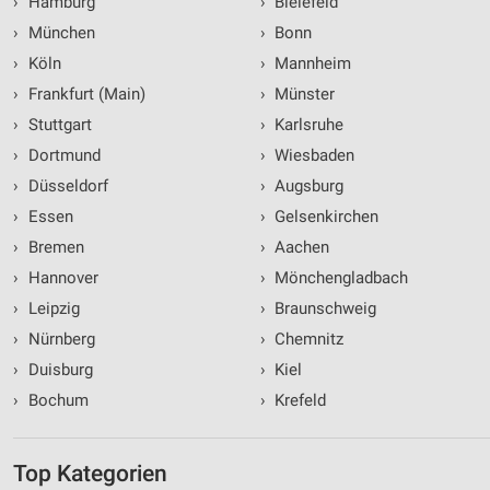
›
Hamburg
›
Bielefeld
›
München
›
Bonn
›
Köln
›
Mannheim
›
Frankfurt (Main)
›
Münster
›
Stuttgart
›
Karlsruhe
›
Dortmund
›
Wiesbaden
›
Düsseldorf
›
Augsburg
›
Essen
›
Gelsenkirchen
›
Bremen
›
Aachen
›
Hannover
›
Mönchengladbach
›
Leipzig
›
Braunschweig
›
Nürnberg
›
Chemnitz
›
Duisburg
›
Kiel
›
Bochum
›
Krefeld
Top Kategorien