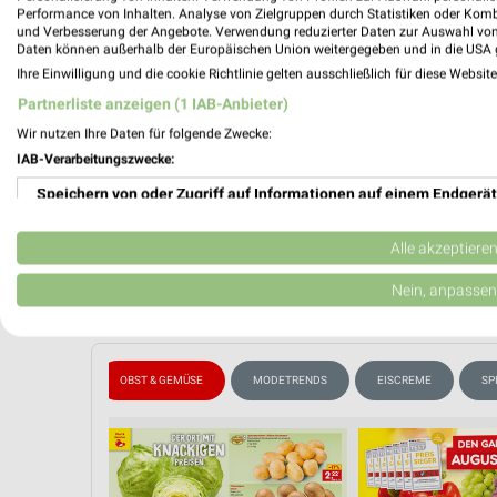
Performance von Inhalten. Analyse von Zielgruppen durch Statistiken oder Kom
📅
Kalende
und Verbesserung der Angebote. Verwendung reduzierter Daten zur Auswahl von
Daten können außerhalb der Europäischen Union weitergegeben und in die USA 
Ihre Einwilligung und die cookie Richtlinie gelten ausschließlich für diese Websit
Partnerliste anzeigen (1 IAB-Anbieter)
❯
PROSP
Wir nutzen Ihre Daten für folgende Zwecke:
IAB-Verarbeitungszwecke:
Speichern von oder Zugriff auf Informationen auf einem Endgerät
Verwendung reduzierter Daten zur Auswahl von Werbeanzeigen
Alle akzeptiere
Erstellung von Profilen für personalisierte Werbung
Nein, anpassen
Verwendung von Profilen zur Auswahl personalisierter Werbung
Erstellung von Profilen zur Personalisierung von Inhalten
ISCH & WURST
OBST & GEMÜSE
MODETRENDS
EISCREME
SP
Verwendung von Profilen zur Auswahl personalisierter Inhalte
Messung der Werbeleistung