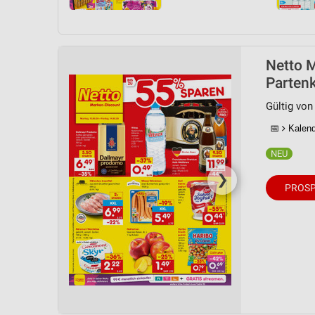
Netto M
Partenk
Gültig von
📅
Kalende
❯
PROSP