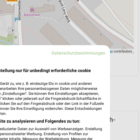
Leaflet
|
©
OpenStreetMap
contributors
Datenschutzbestimmungen
N
NAVIGATION MIT GOOGLE/IOS MAPS
tellung nur für unbedingt erforderliche cookie
erät zu, wie z. B. eindeutige IDs in cookie und anderen
verarbeiten Ihre personenbezogenen Daten möglicherweise
„Einstellungen“. Sie können Ihre Einstellungen akzeptieren,
 klicken oder jederzeit auf die Fingerabdruck-Schaltfläche in
klicken Sie auf den Fingerabdruck oder den Link in der Fußzeile
önnen Sie Ihre Einwilligung widerrufen. Diese Entscheidungen
ten.
arken-Discount Prospekt für Garmisch-
ite zu analysieren und Folgendes zu tun:
irchen ab Mo. den 03.08.
reduzierter Daten zur Auswahl von Werbeanzeigen. Erstellung
ersonalisierter Werbung. Erstellung von Profilen zur
 03. Aug. bis 08. Aug.
ierter Inhalte. Messung der Werbeleistung. Messung der