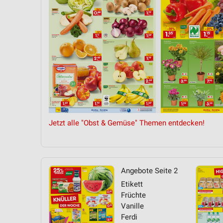
Messung der Performance von Inhalten
Analyse von Zielgruppen durch Statistiken oder Kombinationen 
Quellen
Entwicklung und Verbesserung der Angebote
Verwendung reduzierter Daten zur Auswahl von Inhalten
IAB-Besonderheiten:
Verwendung genauer Standortdaten
Jetzt alle "Obst & Gemüse" Themen entdecken!
Geräte anhand von aktiv angeforderten Informationen identifizie
Nicht-IAB-Verarbeitungszwecke:
Notwendig
Angebote Seite 2
Performance
Etikett
Früchte
Funktional
Vanille
Ferdi
Werbung