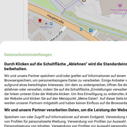
Datenschutzeinstellungen
ÖPNV ANZEIGEN
LADESÄULEN ANZEIGE
Durch Klicken auf die Schaltfläche „Ablehnen“ wird die Standardeins
beibehalten.
Wir und unsere Partner speichern und/oder greifen auf Informationen auf einem G
Aktuelle Angebote in dieser Filiale
Browserspeichern, um personenbezogene Daten zu verarbeiten. Einige Anbieter 
aufgrund eines berechtigten Interesses. Um dem zu widersprechen, öffnen Sie die 
Anzahl Prospekte: 4
ablehnen oder verwalten, indem Sie auf die Schaltfläche „Einstellungen verwalten“
Letztes Prospektupdate: Gestern
der linken unteren Ecke der Website klicken. Um Ihre Einwilligung zu widerrufen, 
der Website und klicken Sie auf den Menüpunkt „Meine Daten“. Auf dieser Seite k
werden unseren Partnern mitgeteilt und haben keinen Einfluss auf die Browserda
Netto M
Wir und unsere Partner verarbeiten Daten, um die Leistung der Webs
Partenk
Speichern von oder Zugriff auf Informationen auf einem Endgerät. Verwendung 
von Profilen für personalisierte Werbung. Verwendung von Profilen zur Auswahl p
Gültig von
Personalisierung von Inhalten. Verwendung von Profilen zur Auswahl personalis