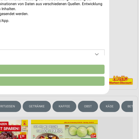
binationen von Daten aus verschiedenen Quellen. Entwicklung
reintrag erstellen
 Inhalten.
gesendet werden.
e/App.
EKT BLÄTTERN
n
IRITUOSEN
GETRÄNKE
KAFFEE
OBST
KÄSE
BETTW