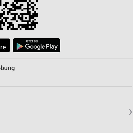
gebung
❯