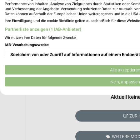
Performance von Inhalten. Analyse von Zielgruppen durch Statistiken oder Kom
und Verbesserung der Angebote. Verwendung reduzierter Daten zur Auswahl von
Daten können außerhalb der Europäischen Union weitergegeben und in die USA 
Ihre Einwilligung und die cookie Richtlinie gelten ausschließlich für diese Websit
Partnerliste anzeigen (1 IAB-Anbieter)
Wir nutzen Ihre Daten für folgende Zwecke:
IAB-Verarbeitungszwecke:
Speichern von oder Zugriff auf Informationen auf einem Endgerät
Verwendung reduzierter Daten zur Auswahl von Werbeanzeigen
Alle akzeptiere
Erstellung von Profilen für personalisierte Werbung
Nein, anpassen
Verwendung von Profilen zur Auswahl personalisierter Werbung
Aktuell kein
Erstellung von Profilen zur Personalisierung von Inhalten
ZUR 
Verwendung von Profilen zur Auswahl personalisierter Inhalte
Messung der Werbeleistung
WEITERE MOD