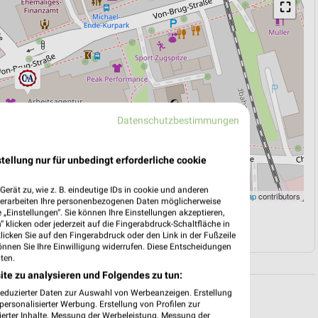
⛶
Datenschutzbestimmungen
tellung nur für unbedingt erforderliche cookie
erät zu, wie z. B. eindeutige IDs in cookie und anderen
Leaflet
|
©
OpenStreetMap
contributors
verarbeiten Ihre personenbezogenen Daten möglicherweise
„Einstellungen“. Sie können Ihre Einstellungen akzeptieren,
 klicken oder jederzeit auf die Fingerabdruck-Schaltfläche in
N
NAVIGATION MIT GOOGLE/IOS MAPS
klicken Sie auf den Fingerabdruck oder den Link in der Fußzeile
önnen Sie Ihre Einwilligung widerrufen. Diese Entscheidungen
ten.
ite zu analysieren und Folgendes zu tun:
reduzierter Daten zur Auswahl von Werbeanzeigen. Erstellung
ersonalisierter Werbung. Erstellung von Profilen zur
ierter Inhalte. Messung der Werbeleistung. Messung der