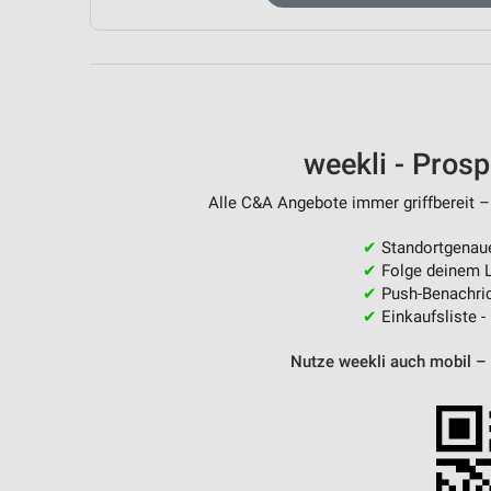
Messung der Performance von Inhalten
Analyse von Zielgruppen durch Statistiken oder Kombinationen 
Quellen
Entwicklung und Verbesserung der Angebote
weekli - Pros
Verwendung reduzierter Daten zur Auswahl von Inhalten
Alle C&A Angebote immer griffbereit –
IAB-Besonderheiten:
Verwendung genauer Standortdaten
✔
Standortgenau
✔
Folge deinem L
Geräte anhand von aktiv angeforderten Informationen identifizie
✔
Push-Benachric
✔
Einkaufsliste -
Nicht-IAB-Verarbeitungszwecke:
Notwendig
Nutze weekli auch mobil –
Performance
Funktional
Werbung