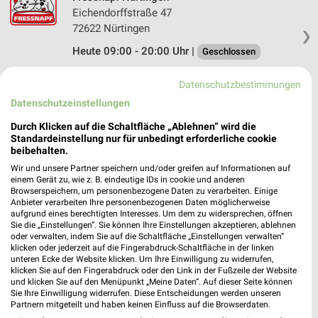
Eichendorffstraße 47
72622 Nürtingen
❯
Heute 09:00 - 20:00 Uhr |
Geschlossen
520,58 km • Angebote: 1 Prospekt
Datenschutzbestimmungen
Datenschutzeinstellungen
ZOO & Co. Münsingen
Durch Klicken auf die Schaltfläche „Ablehnen“ wird die
Hauptstr. 104
Standardeinstellung nur für unbedingt erforderliche cookie
72525 Münsingen
beibehalten.
❯
Wir und unsere Partner speichern und/oder greifen auf Informationen auf
Heute 09:00 - 18:00 Uhr |
Geschlossen
einem Gerät zu, wie z. B. eindeutige IDs in cookie und anderen
Browserspeichern, um personenbezogene Daten zu verarbeiten. Einige
533,64 km • Angebote: 1 Prospekt
Anbieter verarbeiten Ihre personenbezogenen Daten möglicherweise
aufgrund eines berechtigten Interesses. Um dem zu widersprechen, öffnen
Sie die „Einstellungen“. Sie können Ihre Einstellungen akzeptieren, ablehnen
Fressnapf Münsingen
oder verwalten, indem Sie auf die Schaltfläche „Einstellungen verwalten“
klicken oder jederzeit auf die Fingerabdruck-Schaltfläche in der linken
Achalmstraße 9
unteren Ecke der Website klicken. Um Ihre Einwilligung zu widerrufen,
72525 Münsingen
klicken Sie auf den Fingerabdruck oder den Link in der Fußzeile der Website
❯
und klicken Sie auf den Menüpunkt „Meine Daten“. Auf dieser Seite können
Heute 09:00 - 19:00 Uhr |
Geschlossen
Sie Ihre Einwilligung widerrufen. Diese Entscheidungen werden unseren
Partnern mitgeteilt und haben keinen Einfluss auf die Browserdaten.
533,96 km • Angebote: 1 Prospekt