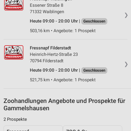
Essener Straße 8
Verwendung reduzierter Daten zur Auswahl von
Inhalten
71332 Waiblingen
❯
IAB-Besonderheiten:
Heute 09:00 - 20:00 Uhr |
Geschlossen
Verwendung genauer Standortdaten
503,16 km • Angebote: 1 Prospekt
Geräte anhand von aktiv angeforderten
Informationen identifizieren
Fressnapf Filderstadt
Heinrich-Hertz-Straße 23
Nicht-IAB-Verarbeitungszwecke:
70794 Filderstadt
❯
Notwendig
Heute 09:00 - 20:00 Uhr |
Geschlossen
Performance
521,75 km • Angebote: 1 Prospekt
Funktional
Zoohandlungen Angebote und Prospekte für
Werbung
Gammelshausen
2 Prospekte