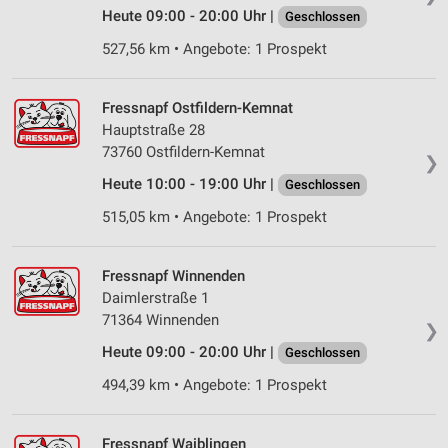
Heute 09:00 - 20:00 Uhr |
Geschlossen
Erstellung von Profilen für personalisierte
527,56 km • Angebote: 1 Prospekt
Werbung
Verwendung von Profilen zur Auswahl
Fressnapf Ostfildern-Kemnat
personalisierter Werbung
Hauptstraße 28
73760 Ostfildern-Kemnat
Erstellung von Profilen zur Personalisierung
❯
von Inhalten
Heute 10:00 - 19:00 Uhr |
Geschlossen
Verwendung von Profilen zur Auswahl
515,05 km • Angebote: 1 Prospekt
personalisierter Inhalte
Messung der Werbeleistung
Fressnapf Winnenden
Daimlerstraße 1
Messung der Performance von Inhalten
71364 Winnenden
❯
Analyse von Zielgruppen durch Statistiken oder
Heute 09:00 - 20:00 Uhr |
Geschlossen
Kombinationen von Daten aus verschiedenen
Quellen
494,39 km • Angebote: 1 Prospekt
Entwicklung und Verbesserung der Angebote
Fressnapf Waiblingen