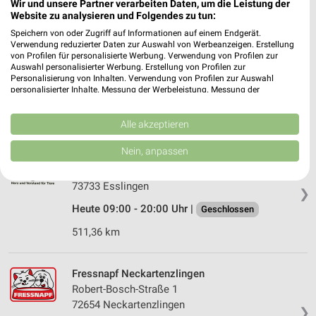
Wir und unsere Partner verarbeiten Daten, um die Leistung der
Website zu analysieren und Folgendes zu tun:
Speichern von oder Zugriff auf Informationen auf einem Endgerät.
Fressnapf Metzingen
Verwendung reduzierter Daten zur Auswahl von Werbeanzeigen. Erstellung
Stuttgarter Straße 54
von Profilen für personalisierte Werbung. Verwendung von Profilen zur
72555 Metzingen
Auswahl personalisierter Werbung. Erstellung von Profilen zur
❯
Personalisierung von Inhalten. Verwendung von Profilen zur Auswahl
Heute 09:00 - 20:00 Uhr |
personalisierter Inhalte. Messung der Werbeleistung. Messung der
Geschlossen
Performance von Inhalten. Analyse von Zielgruppen durch Statistiken oder
Kombinationen von Daten aus verschiedenen Quellen. Entwicklung und
529,75 km • Angebote: 1 Prospekt
Verbesserung der Angebote. Verwendung reduzierter Daten zur Auswahl
Alle akzeptieren
von Inhalten.
Daten können außerhalb der Europäischen Union weitergegeben und in die
Nein, anpassen
Kölle Zoo Esslingen
USA gesendet werden.
Weilstraße 227
Ihre Einwilligung und die cookie Richtlinie gelten ausschließlich für diese
Website/App.
73733 Esslingen
❯
Partnerliste anzeigen (1 IAB-Anbieter)
Heute 09:00 - 20:00 Uhr |
Geschlossen
Wir nutzen Ihre Daten für folgende Zwecke:
511,36 km
IAB-Verarbeitungszwecke:
Speichern von oder Zugriff auf Informationen
auf einem Endgerät
Fressnapf Neckartenzlingen
Robert-Bosch-Straße 1
Verwendung reduzierter Daten zur Auswahl von
72654 Neckartenzlingen
❯
Werbeanzeigen