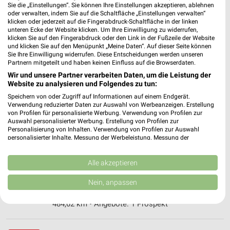
❯
Sie die „Einstellungen“. Sie können Ihre Einstellungen akzeptieren, ablehnen
oder verwalten, indem Sie auf die Schaltfläche „Einstellungen verwalten“
Heute
geschlossen
klicken oder jederzeit auf die Fingerabdruck-Schaltfläche in der linken
unteren Ecke der Website klicken. Um Ihre Einwilligung zu widerrufen,
494,10 km • Angebote: 1 Prospekt
klicken Sie auf den Fingerabdruck oder den Link in der Fußzeile der Website
und klicken Sie auf den Menüpunkt „Meine Daten“. Auf dieser Seite können
Sie Ihre Einwilligung widerrufen. Diese Entscheidungen werden unseren
Fressnapf Mannheim
Partnern mitgeteilt und haben keinen Einfluss auf die Browserdaten.
Hans-Thoma-Straße 23
Wir und unsere Partner verarbeiten Daten, um die Leistung der
Website zu analysieren und Folgendes zu tun:
68163 Mannheim
❯
Speichern von oder Zugriff auf Informationen auf einem Endgerät.
Heute
geschlossen
Verwendung reduzierter Daten zur Auswahl von Werbeanzeigen. Erstellung
von Profilen für personalisierte Werbung. Verwendung von Profilen zur
480,59 km • Angebote: 1 Prospekt
Auswahl personalisierter Werbung. Erstellung von Profilen zur
Personalisierung von Inhalten. Verwendung von Profilen zur Auswahl
personalisierter Inhalte. Messung der Werbeleistung. Messung der
Performance von Inhalten. Analyse von Zielgruppen durch Statistiken oder
Fressnapf XXL Mannheim
Kombinationen von Daten aus verschiedenen Quellen. Entwicklung und
Casterfeldstraße 60
Verbesserung der Angebote. Verwendung reduzierter Daten zur Auswahl
Alle akzeptieren
68199 Mannheim
von Inhalten.
❯
Daten können außerhalb der Europäischen Union weitergegeben und in die
Nein, anpassen
Heute
USA gesendet werden.
geschlossen
Ihre Einwilligung und die cookie Richtlinie gelten ausschließlich für diese
484,02 km • Angebote: 1 Prospekt
Website/App.
Partnerliste anzeigen (1 IAB-Anbieter)