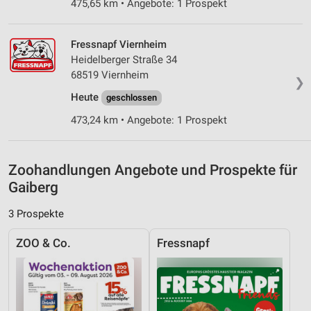
Messung der Performance von Inhalten
475,65 km • Angebote: 1 Prospekt
Analyse von Zielgruppen durch Statistiken oder
Kombinationen von Daten aus verschiedenen
Fressnapf Viernheim
Quellen
Heidelberger Straße 34
68519 Viernheim
❯
Entwicklung und Verbesserung der Angebote
Heute
geschlossen
Verwendung reduzierter Daten zur Auswahl von
473,24 km • Angebote: 1 Prospekt
Inhalten
IAB-Besonderheiten:
Verwendung genauer Standortdaten
Zoohandlungen Angebote und Prospekte für
Gaiberg
Geräte anhand von aktiv angeforderten
Informationen identifizieren
3 Prospekte
Nicht-IAB-Verarbeitungszwecke:
ZOO & Co.
Fressnapf
Notwendig
Performance
Funktional