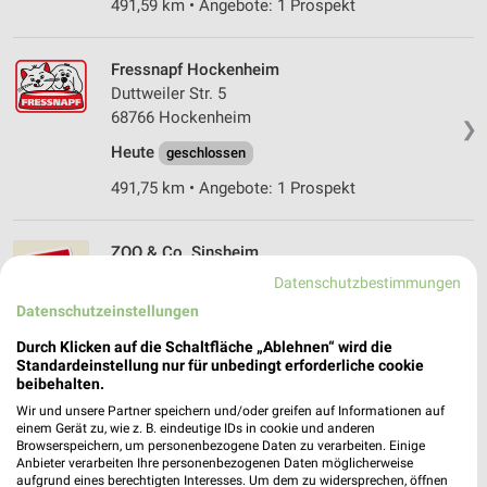
491,59 km • Angebote: 1 Prospekt
Fressnapf Hockenheim
Duttweiler Str. 5
68766 Hockenheim
❯
Heute
geschlossen
491,75 km • Angebote: 1 Prospekt
ZOO & Co. Sinsheim
Neulandstr. 20
Datenschutzbestimmungen
74889 Sinsheim
❯
Datenschutzeinstellungen
Heute
geschlossen
Durch Klicken auf die Schaltfläche „Ablehnen“ wird die
Standardeinstellung nur für unbedingt erforderliche cookie
482,67 km • Angebote: 1 Prospekt
beibehalten.
Wir und unsere Partner speichern und/oder greifen auf Informationen auf
einem Gerät zu, wie z. B. eindeutige IDs in cookie und anderen
Fressnapf Östringen
Browserspeichern, um personenbezogene Daten zu verarbeiten. Einige
Thomas Howie Straße 2-8
Anbieter verarbeiten Ihre personenbezogenen Daten möglicherweise
aufgrund eines berechtigten Interesses. Um dem zu widersprechen, öffnen
76684 Östringen