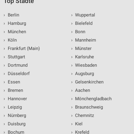
Top Städte
›
Berlin
›
Wuppertal
›
Hamburg
›
Bielefeld
›
München
›
Bonn
›
Köln
›
Mannheim
›
Frankfurt (Main)
›
Münster
›
Stuttgart
›
Karlsruhe
›
Dortmund
›
Wiesbaden
›
Düsseldorf
›
Augsburg
›
Essen
›
Gelsenkirchen
›
Bremen
›
Aachen
›
Hannover
›
Mönchengladbach
›
Leipzig
›
Braunschweig
›
Nürnberg
›
Chemnitz
›
Duisburg
›
Kiel
›
Bochum
›
Krefeld