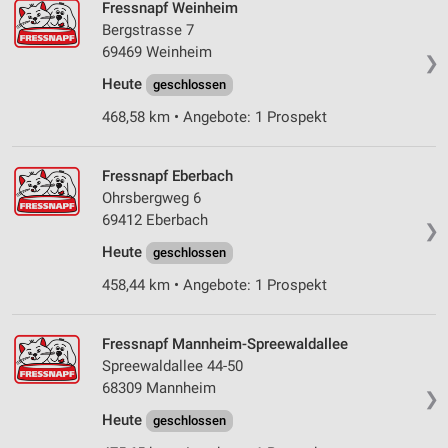
Fressnapf Weinheim
Wir nutzen Ihre Daten für folgende Zwecke:
Bergstrasse 7
IAB-Verarbeitungszwecke:
69469 Weinheim
❯
Speichern von oder Zugriff auf Informationen
auf einem Endgerät
Heute
geschlossen
468,58 km • Angebote: 1 Prospekt
Verwendung reduzierter Daten zur Auswahl von
Werbeanzeigen
Fressnapf Eberbach
Erstellung von Profilen für personalisierte
Werbung
Ohrsbergweg 6
69412 Eberbach
❯
Verwendung von Profilen zur Auswahl
Heute
personalisierter Werbung
geschlossen
458,44 km • Angebote: 1 Prospekt
Erstellung von Profilen zur Personalisierung
von Inhalten
Fressnapf Mannheim-Spreewaldallee
Verwendung von Profilen zur Auswahl
Spreewaldallee 44-50
personalisierter Inhalte
68309 Mannheim
❯
Messung der Werbeleistung
Heute
geschlossen