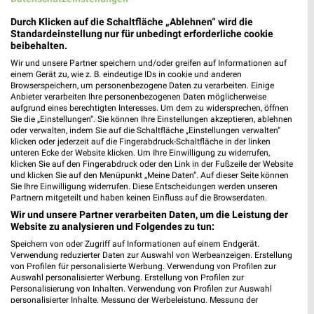
Reformhaus Escher Schwetzingen
Durch Klicken auf die Schaltfläche „Ablehnen“ wird die
Carl-Theodor-Straße 16
Standardeinstellung nur für unbedingt erforderliche cookie
68723 Schwetzingen
❯
beibehalten.
Heute 09:00 - 13:00 Uhr |
Geschlossen
Wir und unsere Partner speichern und/oder greifen auf Informationen auf
einem Gerät zu, wie z. B. eindeutige IDs in cookie und anderen
485,51 km
Browserspeichern, um personenbezogene Daten zu verarbeiten. Einige
Anbieter verarbeiten Ihre personenbezogenen Daten möglicherweise
aufgrund eines berechtigten Interesses. Um dem zu widersprechen, öffnen
Sie die „Einstellungen“. Sie können Ihre Einstellungen akzeptieren, ablehnen
Reformhaus Escher Schwetzingen
oder verwalten, indem Sie auf die Schaltfläche „Einstellungen verwalten“
Carl-Theodor-Straße 16
klicken oder jederzeit auf die Fingerabdruck-Schaltfläche in der linken
❯
unteren Ecke der Website klicken. Um Ihre Einwilligung zu widerrufen,
68723 Schwetzingen
klicken Sie auf den Fingerabdruck oder den Link in der Fußzeile der Website
und klicken Sie auf den Menüpunkt „Meine Daten“. Auf dieser Seite können
485,51 km • Angebote: 1 Prospekt
Sie Ihre Einwilligung widerrufen. Diese Entscheidungen werden unseren
Partnern mitgeteilt und haben keinen Einfluss auf die Browserdaten.
Wir und unsere Partner verarbeiten Daten, um die Leistung der
Dr. Rufers Reformhaus Schriesheim
Website zu analysieren und Folgendes zu tun:
Heidelberger Str. 29
Speichern von oder Zugriff auf Informationen auf einem Endgerät.
❯
69198 Schriesheim
Verwendung reduzierter Daten zur Auswahl von Werbeanzeigen. Erstellung
von Profilen für personalisierte Werbung. Verwendung von Profilen zur
473,87 km • Angebote: 1 Prospekt
Auswahl personalisierter Werbung. Erstellung von Profilen zur
Personalisierung von Inhalten. Verwendung von Profilen zur Auswahl
personalisierter Inhalte. Messung der Werbeleistung. Messung der
Performance von Inhalten. Analyse von Zielgruppen durch Statistiken oder