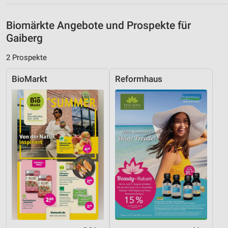
Informationen identifizieren
Nicht-IAB-Verarbeitungszwecke:
Biomärkte Angebote und Prospekte für
Gaiberg
Notwendig
2 Prospekte
Performance
BioMarkt
Reformhaus
Funktional
Werbung