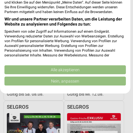
und klicken Sie auf den Menüpunkt „Meine Daten“. Auf dieser Seite können
Sie Ihre Einwilligung widerrufen. Diese Entscheidungen werden unseren
Partnern mitgeteilt und haben keinen Einfluss auf die Browserdaten.
Wir und unsere Partner verarbeiten Daten, um die Leistung der
Website zu analysieren und Folgendes zu tun:
Speichern von oder Zugriff auf Informationen auf einem Endgerät.
Verwendung reduzierter Daten zur Auswahl von Werbeanzeigen. Erstellung
von Profilen für personalisierte Werbung. Verwendung von Profilen zur
Auswahl personalisierter Werbung. Erstellung von Profilen zur
Personalisierung von Inhalten. Verwendung von Profilen zur Auswahl
personalisierter Inhalte. Messung der Werbeleistung. Messung der
Performance von Inhalten. Analyse von Zielgruppen durch Statistiken oder
Kombinationen von Daten aus verschiedenen Quellen. Entwicklung und
Verbesserung der Angebote. Verwendung reduzierter Daten zur Auswahl
Alle akzeptieren
von Inhalten.
Daten können außerhalb der Europäischen Union weitergegeben und in die
Nein, anpassen
3,2 km
5,4 km
USA gesendet werden.
Angebote ab 03.08.
Nonfood
Ihre Einwilligung und die cookie Richtlinie gelten ausschließlich für diese
Gültig bis Sa. 08.08.
Gültig bis Mi. 12.08.
Website/App.
Partnerliste anzeigen (1 IAB-Anbieter)
SELGROS
SELGROS
Wir nutzen Ihre Daten für folgende Zwecke:
IAB-Verarbeitungszwecke:
Speichern von oder Zugriff auf Informationen
auf einem Endgerät