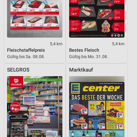
Entwicklung und Verbesserung der Angebote
Verwendung reduzierter Daten zur Auswahl von
Inhalten
IAB-Besonderheiten:
5,4 km
5,4 km
Verwendung genauer Standortdaten
Fleischstaffelpreis
Bestes Fleisch
Gültig bis Sa. 08.08.
Gültig bis Mo. 31.08.
Geräte anhand von aktiv angeforderten
Informationen identifizieren
SELGROS
Marktkauf
Nicht-IAB-Verarbeitungszwecke:
Notwendig
Performance
Funktional
Werbung