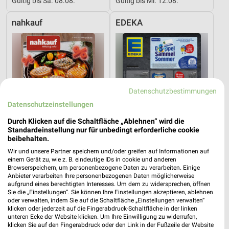
Gültig bis Sa. 08.08.
Gültig bis Mi. 12.08.
nahkauf
EDEKA
Datenschutzbestimmungen
Datenschutzeinstellungen
Durch Klicken auf die Schaltfläche „Ablehnen“ wird die
Standardeinstellung nur für unbedingt erforderliche cookie
beibehalten.
Wir und unsere Partner speichern und/oder greifen auf Informationen auf
einem Gerät zu, wie z. B. eindeutige IDs in cookie und anderen
Browserspeichern, um personenbezogene Daten zu verarbeiten. Einige
15,2 km
0,3 km
Anbieter verarbeiten Ihre personenbezogenen Daten möglicherweise
aufgrund eines berechtigten Interesses. Um dem zu widersprechen, öffnen
Angebote ab 03.08.
Angebote ab 03.08.
Sie die „Einstellungen“. Sie können Ihre Einstellungen akzeptieren, ablehnen
Gültig bis Sa. 08.08.
Gültig bis Sa. 08.08.
oder verwalten, indem Sie auf die Schaltfläche „Einstellungen verwalten“
klicken oder jederzeit auf die Fingerabdruck-Schaltfläche in der linken
unteren Ecke der Website klicken. Um Ihre Einwilligung zu widerrufen,
REWE
SELGROS
klicken Sie auf den Fingerabdruck oder den Link in der Fußzeile der Website