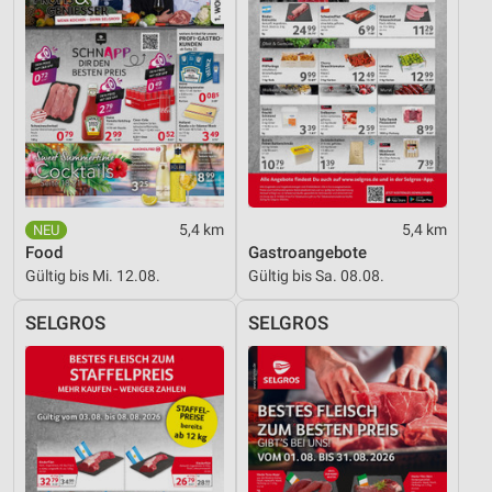
Verwendung reduzierter Daten zur Auswahl von
Werbeanzeigen
Erstellung von Profilen für personalisierte
Werbung
Verwendung von Profilen zur Auswahl
personalisierter Werbung
5,4 km
5,4 km
Erstellung von Profilen zur Personalisierung
von Inhalten
Food
Gastroangebote
Gültig bis Mi. 12.08.
Gültig bis Sa. 08.08.
Verwendung von Profilen zur Auswahl
personalisierter Inhalte
SELGROS
SELGROS
Messung der Werbeleistung
Messung der Performance von Inhalten
Analyse von Zielgruppen durch Statistiken oder
Kombinationen von Daten aus verschiedenen
Quellen