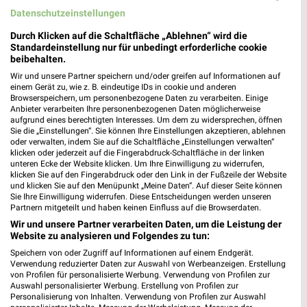
Datenschutzeinstellungen
Durch Klicken auf die Schaltfläche „Ablehnen“ wird die
Standardeinstellung nur für unbedingt erforderliche cookie
beibehalten.
0,4 km
20,4 km
Wir und unsere Partner speichern und/oder greifen auf Informationen auf
Inspiriert vom Meer
Back to School
einem Gerät zu, wie z. B. eindeutige IDs in cookie und anderen
Gültig bis Di. 25.08.
Gültig bis Mi. 30.09.
Browserspeichern, um personenbezogene Daten zu verarbeiten. Einige
Anbieter verarbeiten Ihre personenbezogenen Daten möglicherweise
aufgrund eines berechtigten Interesses. Um dem zu widersprechen, öffnen
GALERIA Markthalle
Tchibo
Sie die „Einstellungen“. Sie können Ihre Einstellungen akzeptieren, ablehnen
oder verwalten, indem Sie auf die Schaltfläche „Einstellungen verwalten“
klicken oder jederzeit auf die Fingerabdruck-Schaltfläche in der linken
unteren Ecke der Website klicken. Um Ihre Einwilligung zu widerrufen,
klicken Sie auf den Fingerabdruck oder den Link in der Fußzeile der Website
und klicken Sie auf den Menüpunkt „Meine Daten“. Auf dieser Seite können
Sie Ihre Einwilligung widerrufen. Diese Entscheidungen werden unseren
Partnern mitgeteilt und haben keinen Einfluss auf die Browserdaten.
Wir und unsere Partner verarbeiten Daten, um die Leistung der
Website zu analysieren und Folgendes zu tun:
Speichern von oder Zugriff auf Informationen auf einem Endgerät.
Verwendung reduzierter Daten zur Auswahl von Werbeanzeigen. Erstellung
von Profilen für personalisierte Werbung. Verwendung von Profilen zur
Auswahl personalisierter Werbung. Erstellung von Profilen zur
Personalisierung von Inhalten. Verwendung von Profilen zur Auswahl